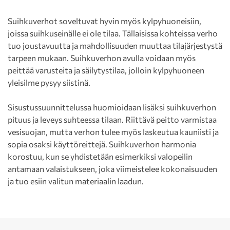
Suihkuverhot soveltuvat hyvin myös kylpyhuoneisiin,
joissa suihkuseinälle ei ole tilaa. Tällaisissa kohteissa verho
tuo joustavuutta ja mahdollisuuden muuttaa tilajärjestystä
tarpeen mukaan. Suihkuverhon avulla voidaan myös
peittää varusteita ja säilytystilaa, jolloin kylpyhuoneen
yleisilme pysyy siistinä.
Sisustussuunnittelussa huomioidaan lisäksi suihkuverhon
pituus ja leveys suhteessa tilaan. Riittävä peitto varmistaa
vesisuojan, mutta verhon tulee myös laskeutua kauniisti ja
sopia osaksi käyttöreittejä. Suihkuverhon harmonia
korostuu, kun se yhdistetään esimerkiksi valopeilin
antamaan valaistukseen, joka viimeistelee kokonaisuuden
ja tuo esiin valitun materiaalin laadun.