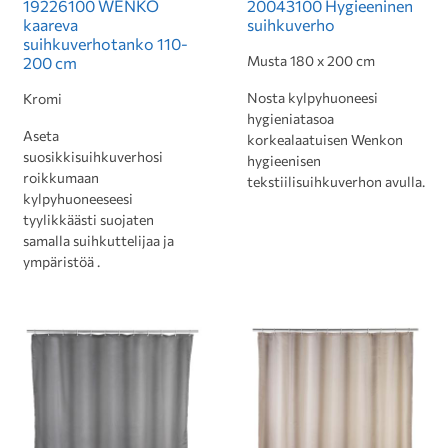
19226100 WENKO
20043100 Hygieeninen
kaareva
suihkuverho
suihkuverhotanko 110-
Musta 180 x 200 cm
200 cm
Nosta kylpyhuoneesi
Kromi
hygieniatasoa
Aseta
korkealaatuisen Wenkon
suosikkisuihkuverhosi
hygieenisen
roikkumaan
tekstiilisuihkuverhon avulla.
kylpyhuoneeseesi
tyylikkäästi suojaten
samalla suihkuttelijaa ja
ympäristöä .