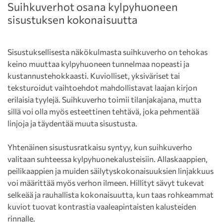
Suihkuverhot osana kylpyhuoneen
sisustuksen kokonaisuutta
Sisustuksellisesta näkökulmasta suihkuverho on tehokas
keino muuttaa kylpyhuoneen tunnelmaa nopeasti ja
kustannustehokkaasti. Kuviolliset, yksiväriset tai
teksturoidut vaihtoehdot mahdollistavat laajan kirjon
erilaisia tyylejä. Suihkuverho toimii tilanjakajana, mutta
sillä voi olla myös esteettinen tehtävä, joka pehmentää
linjoja ja täydentää muuta sisustusta.
Yhtenäinen sisustusratkaisu syntyy, kun suihkuverho
valitaan suhteessa kylpyhuonekalusteisiin. Allaskaappien,
peilikaappien ja muiden säilytyskokonaisuuksien linjakkuus
voi määrittää myös verhon ilmeen. Hillityt sävyt tukevat
selkeää ja rauhallista kokonaisuutta, kun taas rohkeammat
kuviot tuovat kontrastia vaaleapintaisten kalusteiden
rinnalle.