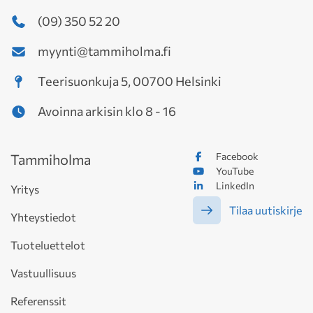
(09) 350 52 20
myynti@tammiholma.fi
Teerisuonkuja 5, 00700 Helsinki
Avoinna arkisin klo 8 - 16
Facebook
Tammiholma
YouTube
LinkedIn
Yritys
Tilaa uutiskirje
Yhteystiedot
Tuoteluettelot
Vastuullisuus
Referenssit