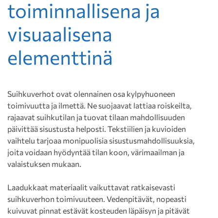
toiminnallisena ja
visuaalisena
elementtinä
Suihkuverhot ovat olennainen osa kylpyhuoneen
toimivuutta ja ilmettä. Ne suojaavat lattiaa roiskeilta,
rajaavat suihkutilan ja tuovat tilaan mahdollisuuden
päivittää sisustusta helposti. Tekstiilien ja kuvioiden
vaihtelu tarjoaa monipuolisia sisustusmahdollisuuksia,
joita voidaan hyödyntää tilan koon, värimaailman ja
valaistuksen mukaan.
Laadukkaat materiaalit vaikuttavat ratkaisevasti
suihkuverhon toimivuuteen. Vedenpitävät, nopeasti
kuivuvat pinnat estävät kosteuden läpäisyn ja pitävät