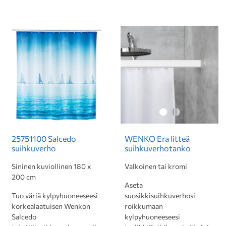
25751100 Salcedo
WENKO Era litteä
suihkuverho
suihkuverhotanko
Sininen kuviollinen 180 x
Valkoinen tai kromi
200 cm
Aseta
Tuo väriä kylpyhuoneeseesi
suosikkisuihkuverhosi
korkealaatuisen Wenkon
roikkumaan
Salcedo
kylpyhuoneeseesi