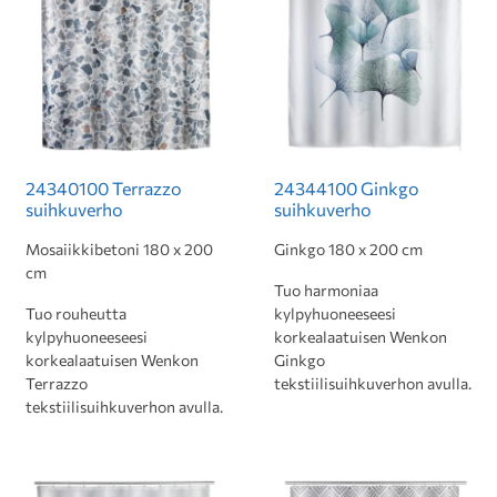
24340100 Terrazzo
24344100 Ginkgo
suihkuverho
suihkuverho
Mosaiikkibetoni 180 x 200
Ginkgo 180 x 200 cm
cm
Tuo harmoniaa
Tuo rouheutta
kylpyhuoneeseesi
kylpyhuoneeseesi
korkealaatuisen Wenkon
korkealaatuisen Wenkon
Ginkgo
Terrazzo
tekstiilisuihkuverhon avulla.
tekstiilisuihkuverhon avulla.