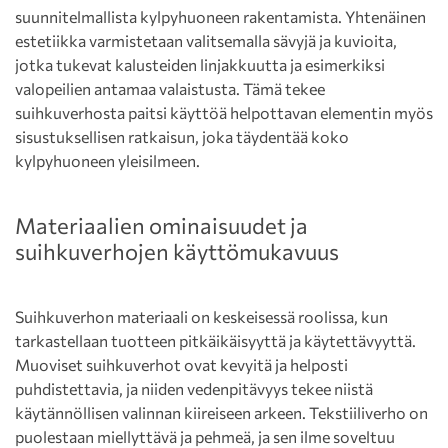
suunnitelmallista kylpyhuoneen rakentamista. Yhtenäinen
estetiikka varmistetaan valitsemalla sävyjä ja kuvioita,
jotka tukevat kalusteiden linjakkuutta ja esimerkiksi
valopeilien antamaa valaistusta. Tämä tekee
suihkuverhosta paitsi käyttöä helpottavan elementin myös
sisustuksellisen ratkaisun, joka täydentää koko
kylpyhuoneen yleisilmeen.
Materiaalien ominaisuudet ja
suihkuverhojen käyttömukavuus
Suihkuverhon materiaali on keskeisessä roolissa, kun
tarkastellaan tuotteen pitkäikäisyyttä ja käytettävyyttä.
Muoviset suihkuverhot ovat kevyitä ja helposti
puhdistettavia, ja niiden vedenpitävyys tekee niistä
käytännöllisen valinnan kiireiseen arkeen. Tekstiiliverho on
puolestaan miellyttävä ja pehmeä, ja sen ilme soveltuu