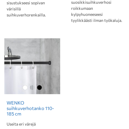
suosikkisuihkuverhosi
sisustukseesi sopivan
roikkumaan
värisillä
kylpyhuoneeseesi
suihkuverhorenkailla.
tyylikkäästi ilman työkaluja.
WENKO
suihkuverhotanko 110-
185 cm
Useita eri värejä