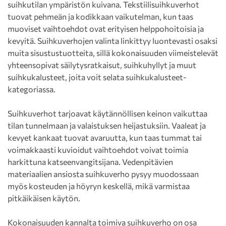
suihkutilan ympäristön kuivana. Tekstiilisuihkuverhot
tuovat pehmeän ja kodikkaan vaikutelman, kun taas
muoviset vaihtoehdot ovat erityisen helppohoitoisia ja
kevyitä. Suihkuverhojen valinta linkittyy luontevasti osaksi
muita sisustustuotteita, sillä kokonaisuuden viimeistelevät
yhteensopivat säilytysratkaisut, suihkuhyllyt ja muut
suihkukalusteet, joita voit selata suihkukalusteet-
kategoriassa.
Suihkuverhot tarjoavat käytännöllisen keinon vaikuttaa
tilan tunnelmaan ja valaistuksen heijastuksiin. Vaaleat ja
kevyet kankaat tuovat avaruutta, kun taas tummat tai
voimakkaasti kuvioidut vaihtoehdot voivat toimia
harkittuna katseenvangitsijana. Vedenpitävien
materiaalien ansiosta suihkuverho pysyy muodossaan
myös kosteuden ja höyryn keskellä, mikä varmistaa
pitkäikäisen käytön.
Kokonaisuuden kannalta toimiva suihkuverho on osa