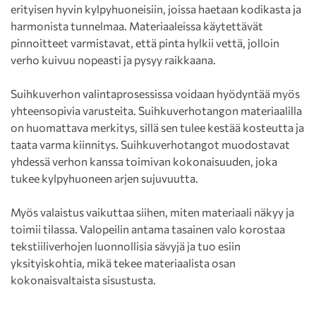
erityisen hyvin kylpyhuoneisiin, joissa haetaan kodikasta ja
harmonista tunnelmaa. Materiaaleissa käytettävät
pinnoitteet varmistavat, että pinta hylkii vettä, jolloin
verho kuivuu nopeasti ja pysyy raikkaana.
Suihkuverhon valintaprosessissa voidaan hyödyntää myös
yhteensopivia varusteita. Suihkuverhotangon materiaalilla
on huomattava merkitys, sillä sen tulee kestää kosteutta ja
taata varma kiinnitys. Suihkuverhotangot muodostavat
yhdessä verhon kanssa toimivan kokonaisuuden, joka
tukee kylpyhuoneen arjen sujuvuutta.
Myös valaistus vaikuttaa siihen, miten materiaali näkyy ja
toimii tilassa. Valopeilin antama tasainen valo korostaa
tekstiiliverhojen luonnollisia sävyjä ja tuo esiin
yksityiskohtia, mikä tekee materiaalista osan
kokonaisvaltaista sisustusta.