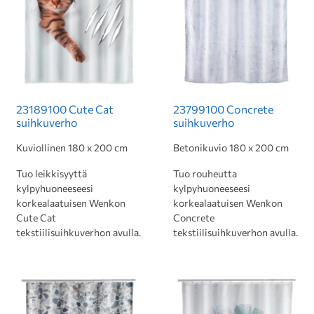
23189100 Cute Cat
23799100 Concrete
suihkuverho
suihkuverho
Kuviollinen 180 x 200 cm
Betonikuvio 180 x 200 cm
Tuo leikkisyyttä
Tuo rouheutta
kylpyhuoneeseesi
kylpyhuoneeseesi
korkealaatuisen Wenkon
korkealaatuisen Wenkon
Cute Cat
Concrete
tekstiilisuihkuverhon avulla.
tekstiilisuihkuverhon avulla.