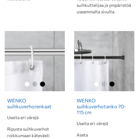
suihkuttelijaa ja ympäristöä
useammalta sivulta.
WENKO
WENKO
suihkuverhorenkaat
suihkuverhotanko 70-
115 cm
Useita eri värejä
Useita eri värejä
Ripusta suihkuverhot
Aseta
roikkumaan kätevästi