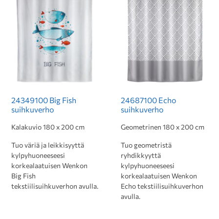
24349100 Big Fish
24687100 Echo
suihkuverho
suihkuverho
Kalakuvio 180 x 200 cm
Geometrinen 180 x 200 cm
Tuo väriä ja leikkisyyttä
Tuo geometristä
kylpyhuoneeseesi
ryhdikkyyttä
korkealaatuisen Wenkon
kylpyhuoneeseesi
Big Fish
korkealaatuisen Wenkon
tekstiilisuihkuverhon avulla.
Echo tekstiilisuihkuverhon
avulla.