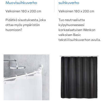
Muovisuihkuverho
suihkuverho
Valkoinen 180 x 200 cm
Valkoinen 180 x 200 cm
Pidätkö sisustuksesta, joka
Tuo neutraaliutta
ottaa myös ympäristön
kylpyhuoneeseesi
huomioon?
korkealaatuisen Wenkon
valkoisen Basic
tekstiilisuihkuverhon avulla.