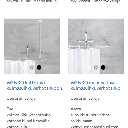
tekstiilisuihkuverhon avulla.
tyylikkäästi ilman työkaluja.
WENKO kattotuki
WENKO muunneltava
kulmasuihkuverhotankoon
kulmasuihkuverhotanko
Useita eri värejä
Useita eri värejä
Tue
Aseta
kulmasuihkuverhotanko
suosikkisuihkuverhosi
kattoon kiinni kätevällä
roikkumaan
kattotuella.
kylpyhuoneeseesi suojaten