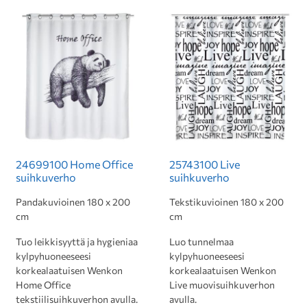
24699100 Home Office
25743100 Live
suihkuverho
suihkuverho
Pandakuvioinen 180 x 200
Tekstikuvioinen 180 x 200
cm
cm
Tuo leikkisyyttä ja hygieniaa
Luo tunnelmaa
kylpyhuoneeseesi
kylpyhuoneeseesi
korkealaatuisen Wenkon
korkealaatuisen Wenkon
Home Office
Live muovisuihkuverhon
tekstiilisuihkuverhon avulla.
avulla.