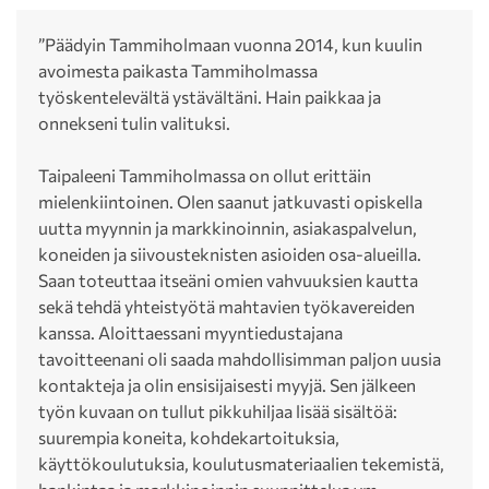
”Päädyin Tammiholmaan vuonna 2014, kun kuulin
avoimesta paikasta Tammiholmassa
työskentelevältä ystävältäni. Hain paikkaa ja
onnekseni tulin valituksi.
Taipaleeni Tammiholmassa on ollut erittäin
mielenkiintoinen. Olen saanut jatkuvasti opiskella
uutta myynnin ja markkinoinnin, asiakaspalvelun,
koneiden ja siivousteknisten asioiden osa-alueilla.
Saan toteuttaa itseäni omien vahvuuksien kautta
sekä tehdä yhteistyötä mahtavien työkavereiden
kanssa. Aloittaessani myyntiedustajana
tavoitteenani oli saada mahdollisimman paljon uusia
kontakteja ja olin ensisijaisesti myyjä. Sen jälkeen
työn kuvaan on tullut pikkuhiljaa lisää sisältöä:
suurempia koneita, kohdekartoituksia,
käyttökoulutuksia, koulutusmateriaalien tekemistä,