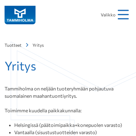
Hakusana
Hae
Valikko
Tuotteet
Yritys
Yritys
Tammiholma on neljään tuoteryhmään pohjautuva
suomalainen maahantuontiyritys.
Toimimme kuudella paikkakunnalla:
Helsingissä (päätoimipaikka+konepuolen varasto)
Vantaalla (sisustustuotteiden varasto)