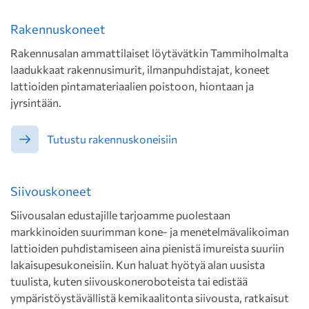
Rakennuskoneet
Rakennusalan ammattilaiset löytävätkin Tammiholmalta
laadukkaat rakennusimurit, ilmanpuhdistajat, koneet
lattioiden pintamateriaalien poistoon, hiontaan ja
jyrsintään.
Tutustu rakennuskoneisiin
Siivouskoneet
Siivousalan edustajille tarjoamme puolestaan
markkinoiden suurimman kone- ja menetelmävalikoiman
lattioiden puhdistamiseen aina pienistä imureista suuriin
lakaisupesukoneisiin. Kun haluat hyötyä alan uusista
tuulista, kuten siivouskoneroboteista tai edistää
ympäristöystävällistä kemikaalitonta siivousta, ratkaisut