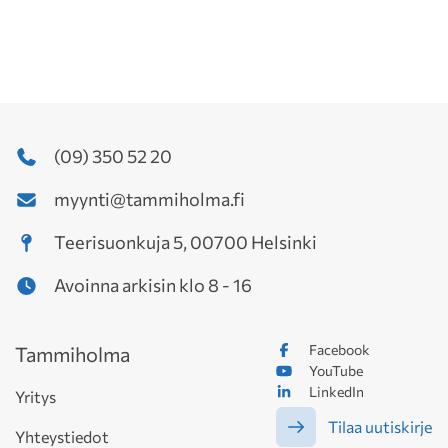
(09) 350 52 20
myynti@tammiholma.fi
Teerisuonkuja 5, 00700 Helsinki
Avoinna arkisin klo 8 - 16
Facebook
Tammiholma
YouTube
LinkedIn
Yritys
Tilaa uutiskirje
Yhteystiedot