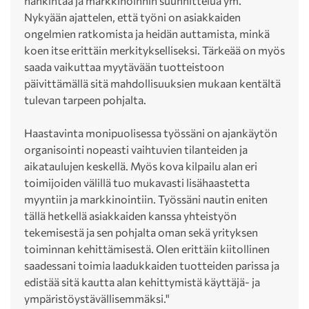
hankintaa ja markkinoinnin suunnittelua ym.
Nykyään ajattelen, että työni on asiakkaiden
ongelmien ratkomista ja heidän auttamista, minkä
koen itse erittäin merkitykselliseksi. Tärkeää on myös
saada vaikuttaa myytävään tuotteistoon
päivittämällä sitä mahdollisuuksien mukaan kentältä
tulevan tarpeen pohjalta.
Haastavinta monipuolisessa työssäni on ajankäytön
organisointi nopeasti vaihtuvien tilanteiden ja
aikataulujen keskellä. Myös kova kilpailu alan eri
toimijoiden välillä tuo mukavasti lisähaastetta
myyntiin ja markkinointiin. Työssäni nautin eniten
tällä hetkellä asiakkaiden kanssa yhteistyön
tekemisestä ja sen pohjalta oman sekä yrityksen
toiminnan kehittämisestä. Olen erittäin kiitollinen
saadessani toimia laadukkaiden tuotteiden parissa ja
edistää sitä kautta alan kehittymistä käyttäjä- ja
ympäristöystävällisemmäksi."