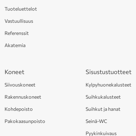
Tuoteluettelot
Vastuullisuus
Referenssit
Akatemia
Koneet
Sisustustuotteet
Siivouskoneet
Kylpyhuonekalusteet
Rakennuskoneet
Suihkukalusteet
Kohdepoisto
Suihkut ja hanat
Pakokaasunpoisto
Seinä-WC
Pyykinkuivaus