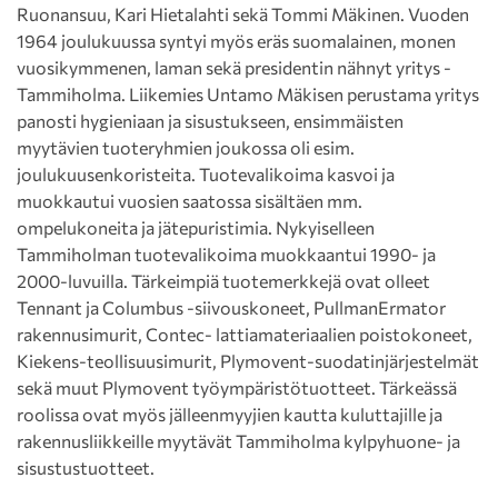
Ruonansuu, Kari Hietalahti sekä Tommi Mäkinen. Vuoden
1964 joulukuussa syntyi myös eräs suomalainen, monen
vuosikymmenen, laman sekä presidentin nähnyt yritys -
Tammiholma. Liikemies Untamo Mäkisen perustama yritys
panosti hygieniaan ja sisustukseen, ensimmäisten
myytävien tuoteryhmien joukossa oli esim.
joulukuusenkoristeita. Tuotevalikoima kasvoi ja
muokkautui vuosien saatossa sisältäen mm.
ompelukoneita ja jätepuristimia. Nykyiselleen
Tammiholman tuotevalikoima muokkaantui 1990- ja
2000-luvuilla. Tärkeimpiä tuotemerkkejä ovat olleet
Tennant ja Columbus -siivouskoneet, PullmanErmator
rakennusimurit, Contec- lattiamateriaalien poistokoneet,
Kiekens-teollisuusimurit, Plymovent-suodatinjärjestelmät
sekä muut Plymovent työympäristötuotteet. Tärkeässä
roolissa ovat myös jälleenmyyjien kautta kuluttajille ja
rakennusliikkeille myytävät Tammiholma kylpyhuone- ja
sisustustuotteet.