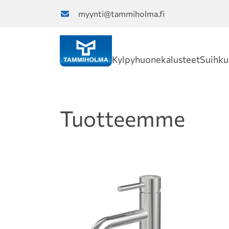
myynti@tammiholma.fi
Kylpyhuonekalusteet
Suihku
Tuotteemme