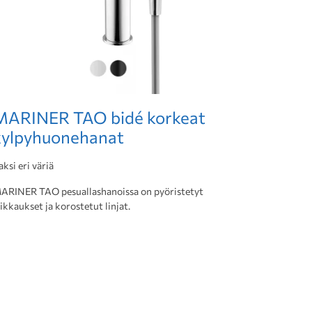
MARINER TAO bidé korkeat
kylpyhuonehanat
aksi eri väriä
ARINER TAO pesuallashanoissa on pyöristetyt
eikkaukset ja korostetut linjat.