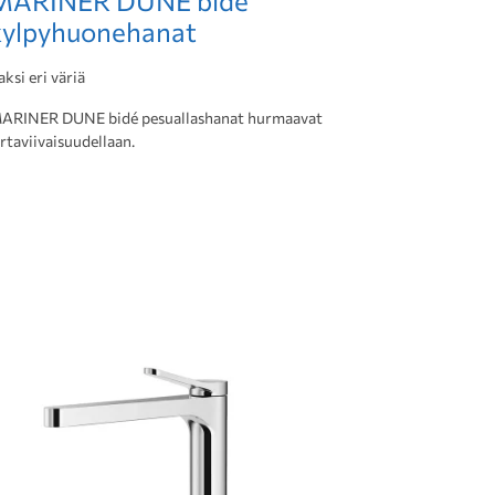
MARINER DUNE bidé
kylpyhuonehanat
aksi eri väriä
ARINER DUNE bidé pesuallashanat hurmaavat
irtaviivaisuudellaan.