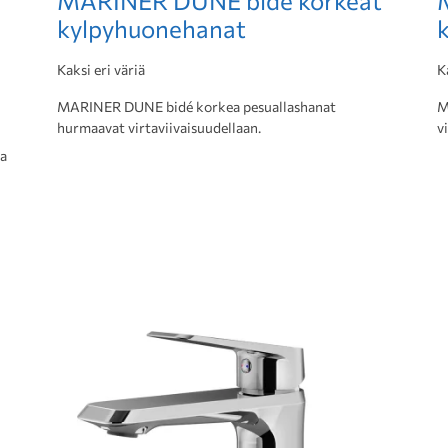
MARINER DUNE bidé korkeat
kylpyhuonehanat
Kaksi eri väriä
K
MARINER DUNE bidé korkea pesuallashanat
M
hurmaavat virtaviivaisuudellaan.
v
ka