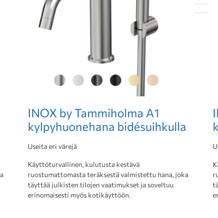
INOX by Tammiholma A1
kylpyhuonehana bidésuihkulla
Useita eri värejä
U
Käyttöturvallinen, kulutusta kestävä
K
ka
ruostumattomasta teräksestä valmistettu hana, joka
r
täyttää julkisten tilojen vaatimukset ja soveltuu
t
erinomaisesti myös kotikäyttöön.
e