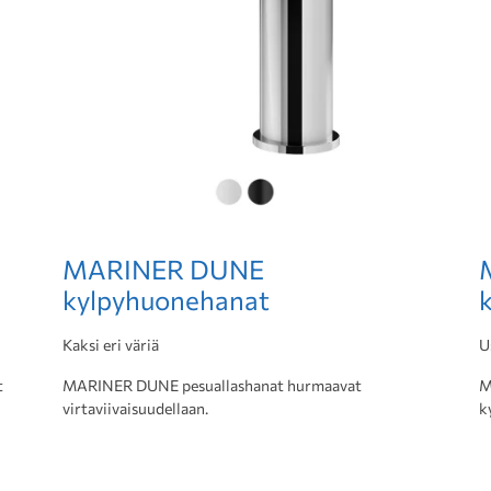
MARINER DUNE
kylpyhuonehanat
Kaksi eri väriä
U
t
MARINER DUNE pesuallashanat hurmaavat
M
virtaviivaisuudellaan.
k