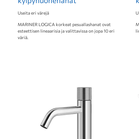
kylpyhuonehanat
Useita eri värejä
U
MARINER LOGICA korkeat pesuallashanat ovat
M
esteettisen lineaarisia ja valittavissa on jopa 10 eri
l
väriä.