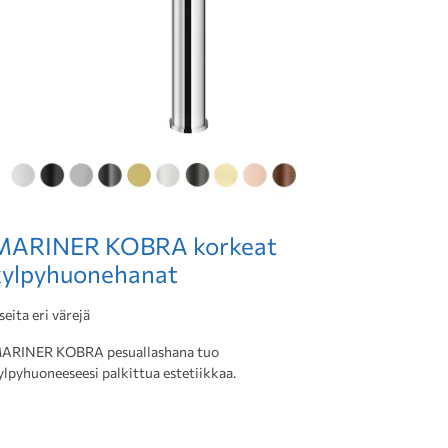
MARINER KOBRA korkeat
kylpyhuonehanat
seita eri värejä
ARINER KOBRA pesuallashana tuo
ylpyhuoneeseesi palkittua estetiikkaa.