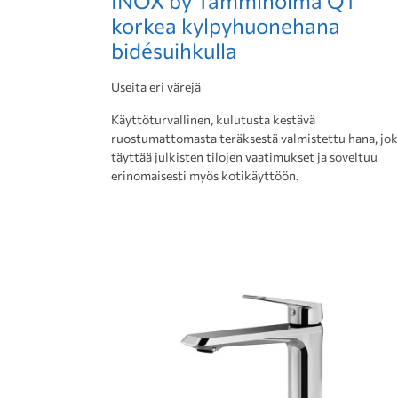
INOX by Tammiholma Q1
korkea kylpyhuonehana
bidésuihkulla
Useita eri värejä
Käyttöturvallinen, kulutusta kestävä
ruostumattomasta teräksestä valmistettu hana, jo
täyttää julkisten tilojen vaatimukset ja soveltuu
erinomaisesti myös kotikäyttöön.