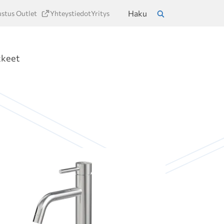
Haku
ustus Outlet
Yhteystiedot
Yritys
a
Hae
kkeet