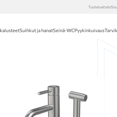
Tuoteluettelo
Sis
Hakusan
kalusteet
Suihkut ja hanat
Seinä-WC
Pyykinkuivaus
Tarvi