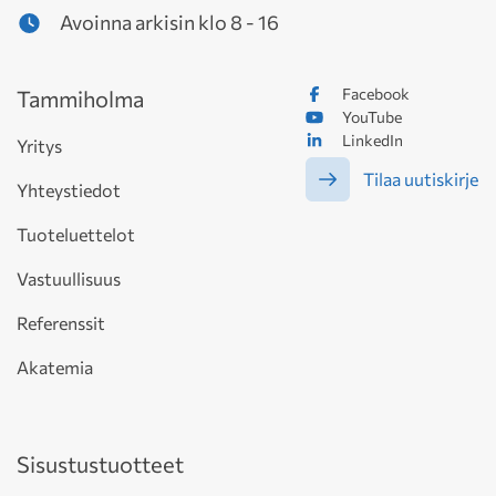
Avoinna arkisin klo 8 - 16
Facebook
Tammiholma
YouTube
LinkedIn
Yritys
Tilaa uutiskirje
Yhteystiedot
Tuoteluettelot
Vastuullisuus
Referenssit
Akatemia
Sisustustuotteet