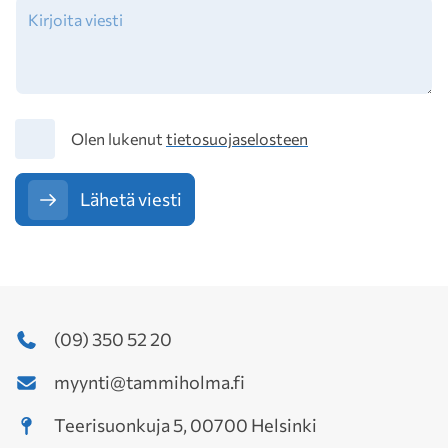
Tietosuoja
Olen lukenut
tietosuojaselosteen
Lähetä viesti
(09) 350 52 20
myynti@tammiholma.fi
Teerisuonkuja 5, 00700 Helsinki