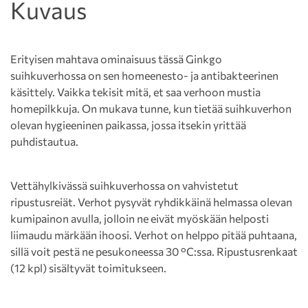
Kuvaus
Erityisen mahtava ominaisuus tässä Ginkgo
suihkuverhossa on sen homeenesto- ja antibakteerinen
käsittely. Vaikka tekisit mitä, et saa verhoon mustia
homepilkkuja. On mukava tunne, kun tietää suihkuverhon
olevan hygieeninen paikassa, jossa itsekin yrittää
puhdistautua.
Vettähylkivässä suihkuverhossa on vahvistetut
ripustusreiät. Verhot pysyvät ryhdikkäinä helmassa olevan
kumipainon avulla, jolloin ne eivät myöskään helposti
liimaudu märkään ihoosi. Verhot on helppo pitää puhtaana,
sillä voit pestä ne pesukoneessa 30 °C:ssa. Ripustusrenkaat
(12 kpl) sisältyvät toimitukseen.