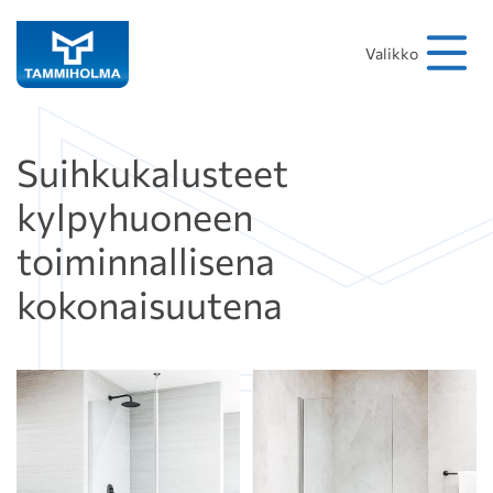
Hakusana
Hae
Valikko
Suihkukalusteet
kylpyhuoneen
toiminnallisena
kokonaisuutena