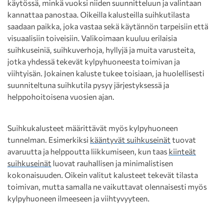
käytössä, minkä vuoksi niiden suunnitteluun ja valintaan
kannattaa panostaa. Oikeilla kalusteilla suihkutilasta
saadaan paikka, joka vastaa sekä käytännön tarpeisiin että
visuaalisiin toiveisiin. Valikoimaan kuuluu erilaisia
suihkuseiniä, suihkuverhoja, hyllyjä ja muita varusteita,
jotka yhdessä tekevät kylpyhuoneesta toimivan ja
viihtyisän. Jokainen kaluste tukee toisiaan, ja huolellisesti
suunniteltuna suihkutila pysyy järjestyksessä ja
helppohoitoisena vuosien ajan.
Suihkukalusteet määrittävät myös kylpyhuoneen
tunnelman. Esimerkiksi
kääntyvät suihkuseinät
tuovat
avaruutta ja helppoutta liikkumiseen, kun taas
kiinteät
suihkuseinät
luovat rauhallisen ja minimalistisen
kokonaisuuden. Oikein valitut kalusteet tekevät tilasta
toimivan, mutta samalla ne vaikuttavat olennaisesti myös
kylpyhuoneen ilmeeseen ja viihtyvyyteen.