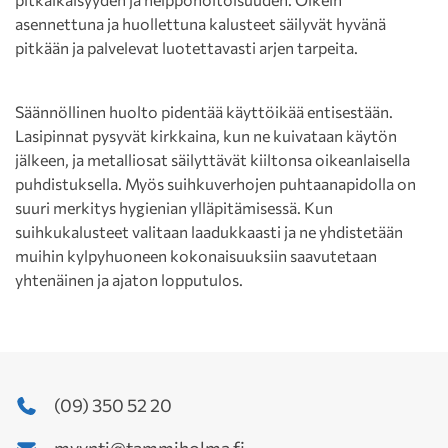
asennettuna ja huollettuna kalusteet säilyvät hyvänä
pitkään ja palvelevat luotettavasti arjen tarpeita.
Säännöllinen huolto pidentää käyttöikää entisestään.
Lasipinnat pysyvät kirkkaina, kun ne kuivataan käytön
jälkeen, ja metalliosat säilyttävät kiiltonsa oikeanlaisella
puhdistuksella. Myös suihkuverhojen puhtaanapidolla on
suuri merkitys hygienian ylläpitämisessä. Kun
suihkukalusteet valitaan laadukkaasti ja ne yhdistetään
muihin kylpyhuoneen kokonaisuuksiin saavutetaan
yhtenäinen ja ajaton lopputulos.
(09) 350 52 20