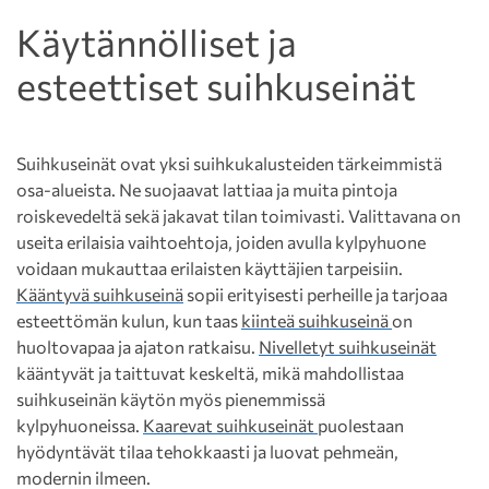
Käytännölliset ja
esteettiset suihkuseinät
Suihkuseinät ovat yksi suihkukalusteiden tärkeimmistä
osa-alueista. Ne suojaavat lattiaa ja muita pintoja
roiskevedeltä sekä jakavat tilan toimivasti. Valittavana on
useita erilaisia vaihtoehtoja, joiden avulla kylpyhuone
voidaan mukauttaa erilaisten käyttäjien tarpeisiin.
Kääntyvä suihkuseinä
sopii erityisesti perheille ja tarjoaa
esteettömän kulun, kun taas
kiinteä suihkuseinä
on
huoltovapaa ja ajaton ratkaisu.
Nivelletyt suihkuseinät
kääntyvät ja taittuvat keskeltä, mikä mahdollistaa
suihkuseinän käytön myös pienemmissä
kylpyhuoneissa.
Kaarevat suihkuseinät
puolestaan
hyödyntävät tilaa tehokkaasti ja luovat pehmeän,
modernin ilmeen.