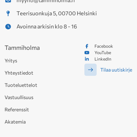
myynti@tammiholma.fi
Teerisuonkuja 5, 00700 Helsinki
Avoinna arkisin klo 8 - 16
Facebook
Tammiholma
YouTube
LinkedIn
Yritys
Tilaa uutiskirje
Yhteystiedot
Tuoteluettelot
Vastuullisuus
Referenssit
Akatemia