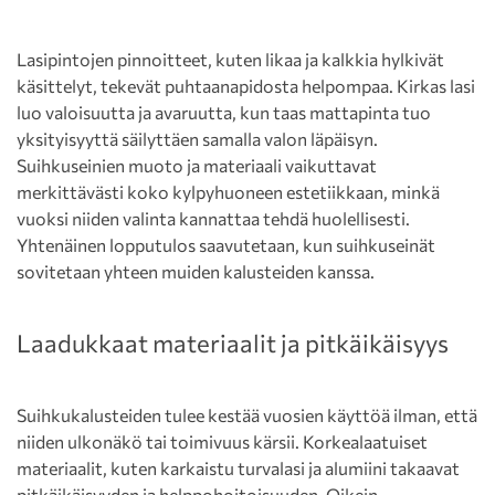
Lasipintojen pinnoitteet, kuten likaa ja kalkkia hylkivät
käsittelyt, tekevät puhtaanapidosta helpompaa. Kirkas lasi
luo valoisuutta ja avaruutta, kun taas mattapinta tuo
yksityisyyttä säilyttäen samalla valon läpäisyn.
Suihkuseinien muoto ja materiaali vaikuttavat
merkittävästi koko kylpyhuoneen estetiikkaan, minkä
vuoksi niiden valinta kannattaa tehdä huolellisesti.
Yhtenäinen lopputulos saavutetaan, kun suihkuseinät
sovitetaan yhteen muiden kalusteiden kanssa.
Laadukkaat materiaalit ja pitkäikäisyys
Suihkukalusteiden tulee kestää vuosien käyttöä ilman, että
niiden ulkonäkö tai toimivuus kärsii. Korkealaatuiset
materiaalit, kuten karkaistu turvalasi ja alumiini takaavat
pitkäikäisyyden ja helppohoitoisuuden. Oikein