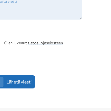
osuoja
Olen lukenut
tietosuojaselosteen
Lähetä viesti