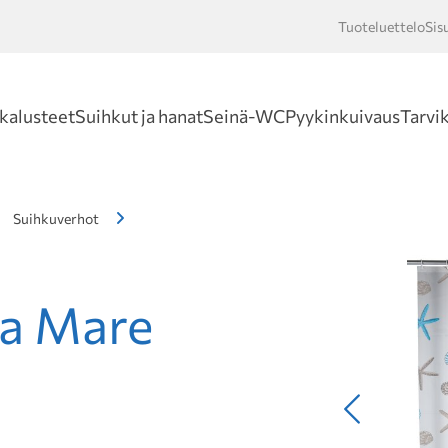
Tuoteluettelo
Sis
Hakusan
kalusteet
Suihkut ja hanat
Seinä-WC
Pyykinkuivaus
Tarvi
Suihkuverhot
la Mare
Edellinen