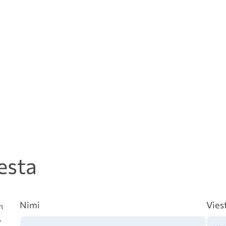
esta
Nimi
Vies
n
.