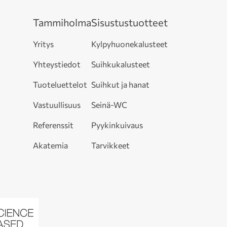
Tammiholma
Sisustustuotteet
Yritys
Kylpyhuonekalusteet
Yhteystiedot
Suihkukalusteet
Tuoteluettelot
Suihkut ja hanat
Vastuullisuus
Seinä-WC
Referenssit
Pyykinkuivaus
Akatemia
Tarvikkeet