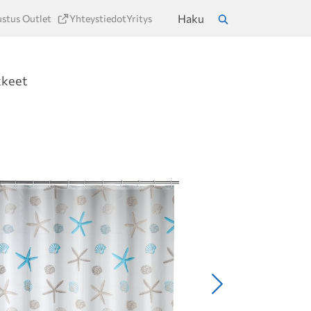
Haku
ustus Outlet
Yhteystiedot
Yritys
a
Hae
kkeet
Seuraava