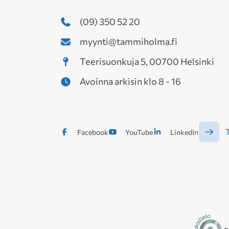
(09) 350 52 20
myynti@tammiholma.fi
Teerisuonkuja 5, 00700 Helsinki
Avoinna arkisin klo 8 - 16
T
Facebook
YouTube
LinkedIn