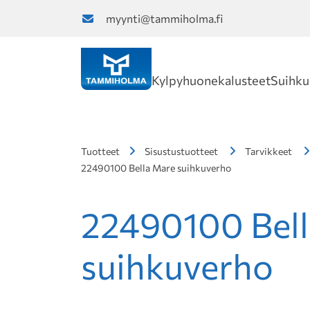
myynti@tammiholma.fi
Kylpyhuonekalusteet
Suihku
Tuotteet
Sisustustuotteet
Tarvikkeet
22490100 Bella Mare suihkuverho
22490100 Bel
suihkuverho