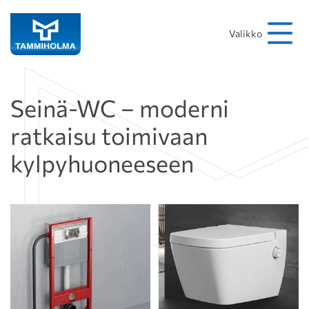
Hakusana
Hae
Valikko
Seinä-WC – moderni
ratkaisu toimivaan
kylpyhuoneeseen