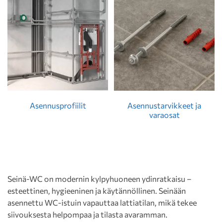
Asennusprofiilit
Asennustarvikkeet ja
varaosat
Seinä-WC on modernin kylpyhuoneen ydinratkaisu –
esteettinen, hygieeninen ja käytännöllinen. Seinään
asennettu WC-istuin vapauttaa lattiatilan, mikä tekee
siivouksesta helpompaa ja tilasta avaramman.