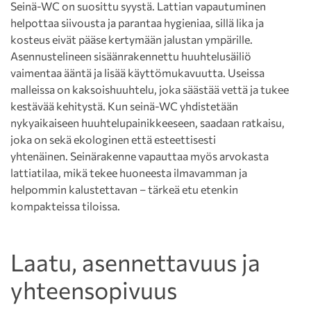
Seinä-WC on suosittu syystä. Lattian vapautuminen
helpottaa siivousta ja parantaa hygieniaa, sillä lika ja
kosteus eivät pääse kertymään jalustan ympärille.
Asennustelineen sisäänrakennettu huuhtelusäiliö
vaimentaa ääntä ja lisää käyttömukavuutta. Useissa
malleissa on kaksoishuuhtelu, joka säästää vettä ja tukee
kestävää kehitystä. Kun seinä-WC yhdistetään
nykyaikaiseen huuhtelupainikkeeseen, saadaan ratkaisu,
joka on sekä ekologinen että esteettisesti
yhtenäinen. Seinärakenne vapauttaa myös arvokasta
lattiatilaa, mikä tekee huoneesta ilmavamman ja
helpommin kalustettavan – tärkeä etu etenkin
kompakteissa tiloissa.
Laatu, asennettavuus ja
yhteensopivuus