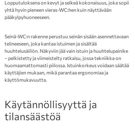
Lopputuloksena on kevyt ja selkeä kokonaisuus, joka sopii
yhtä hyvin pieneen vieras-WC:hen kuin näyttävään
pääkylpyhuoneeseen.
Seinä-WC:n rakenne perustuu seinän sisään asennettavaan
telineeseen, joka kantaa istuimen ja sisältää
huuhtelusäiliön. Näkyviin jää vain istuin ja huuhtelupainike
– pelkistetty ja viimeistelty ratkaisu, jossa tekniikka on
huomaamattomasti piilossa. Istuinkorkeus voidaan säätää
käyttäjien mukaan, mikä parantaa ergonomiaa ja
käyttömukavuutta.
Käytännöllisyyttä ja
tilansäästöä