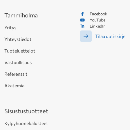
Facebook
Tammiholma
YouTube
LinkedIn
Yritys
Tilaa uutiskirje
Yhteystiedot
Tuoteluettelot
Vastuullisuus
Referenssit
Akatemia
Sisustustuotteet
Kylpyhuonekalusteet