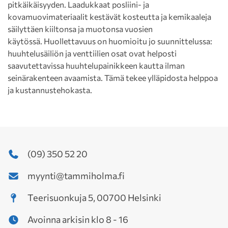
pitkäikäisyyden. Laadukkaat posliini- ja
kovamuovimateriaalit kestävät kosteutta ja kemikaaleja
säilyttäen kiiltonsa ja muotonsa vuosien
käytössä. Huollettavuus on huomioitu jo suunnittelussa:
huuhtelusäiliön ja venttiilien osat ovat helposti
saavutettavissa huuhtelupainikkeen kautta ilman
seinärakenteen avaamista. Tämä tekee ylläpidosta helppoa
ja kustannustehokasta.
(09) 350 52 20
myynti@tammiholma.fi
Teerisuonkuja 5, 00700 Helsinki
Avoinna arkisin klo 8 - 16