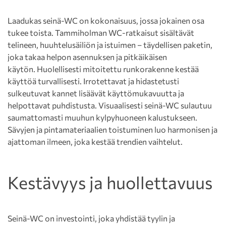
Laadukas seinä-WC on kokonaisuus, jossa jokainen osa
tukee toista. Tammiholman WC-ratkaisut sisältävät
telineen, huuhtelusäiliön ja istuimen – täydellisen paketin,
joka takaa helpon asennuksen ja pitkäikäisen
käytön. Huolellisesti mitoitettu runkorakenne kestää
käyttöä turvallisesti. Irrotettavat ja hidastetusti
sulkeutuvat kannet lisäävät käyttömukavuutta ja
helpottavat puhdistusta. Visuaalisesti seinä-WC sulautuu
saumattomasti muuhun kylpyhuoneen kalustukseen.
Sävyjen ja pintamateriaalien toistuminen luo harmonisen ja
ajattoman ilmeen, joka kestää trendien vaihtelut.
Kestävyys ja huollettavuus
Seinä-WC on investointi, joka yhdistää tyylin ja