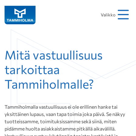
Hakusana
Hae
Valikko
Mitä vastuullisuus
tarkoittaa
Tammiholmalle?
Tammiholmalla vastuullisuus ei ole erillinen hanke tai
yksittäinen lupaus, vaan tapa toimia joka päivä. Se näkyy
tuotteissamme, toimituksissamme sekä siinä, miten
pidämme huolta asiakkaistamme pitkällä aikavälillä.
Vastuullisuus syntyy käytännön teoista: kestävistä ja