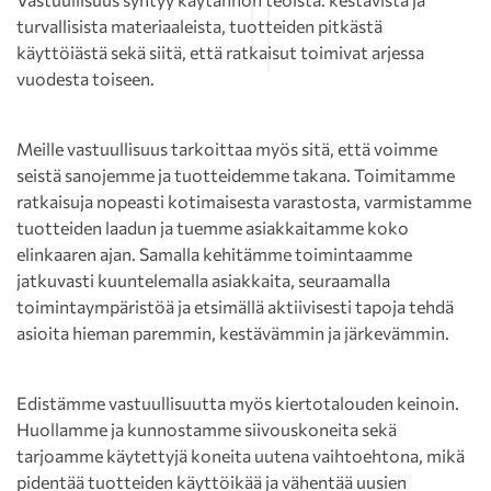
turvallisista materiaaleista, tuotteiden pitkästä
käyttöiästä sekä siitä, että ratkaisut toimivat arjessa
vuodesta toiseen.
Meille vastuullisuus tarkoittaa myös sitä, että voimme
seistä sanojemme ja tuotteidemme takana. Toimitamme
ratkaisuja nopeasti kotimaisesta varastosta, varmistamme
tuotteiden laadun ja tuemme asiakkaitamme koko
elinkaaren ajan. Samalla kehitämme toimintaamme
jatkuvasti kuuntelemalla asiakkaita, seuraamalla
toimintaympäristöä ja etsimällä aktiivisesti tapoja tehdä
asioita hieman paremmin, kestävämmin ja järkevämmin.
Edistämme vastuullisuutta myös kiertotalouden keinoin.
Huollamme ja kunnostamme siivouskoneita sekä
tarjoamme käytettyjä koneita uutena vaihtoehtona, mikä
pidentää tuotteiden käyttöikää ja vähentää uusien