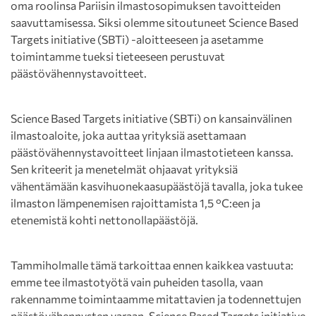
oma roolinsa Pariisin ilmastosopimuksen tavoitteiden
saavuttamisessa. Siksi olemme sitoutuneet Science Based
Targets initiative (SBTi) -aloitteeseen ja asetamme
toimintamme tueksi tieteeseen perustuvat
päästövähennystavoitteet.
Science Based Targets initiative (SBTi) on kansainvälinen
ilmastoaloite, joka auttaa yrityksiä asettamaan
päästövähennystavoitteet linjaan ilmastotieteen kanssa.
Sen kriteerit ja menetelmät ohjaavat yrityksiä
vähentämään kasvihuonekaasupäästöjä tavalla, joka tukee
ilmaston lämpenemisen rajoittamista 1,5 °C:een ja
etenemistä kohti nettonollapäästöjä.
Tammiholmalle tämä tarkoittaa ennen kaikkea vastuuta:
emme tee ilmastotyötä vain puheiden tasolla, vaan
rakennamme toimintaamme mitattavien ja todennettujen
päästövähennysten varaan. Science Based Targets initiative