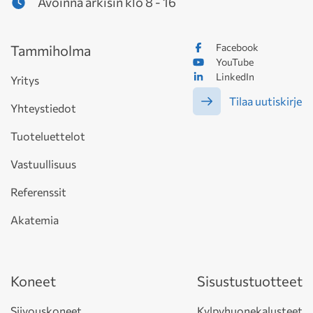
Avoinna arkisin klo 8 - 16
Facebook
Tammiholma
YouTube
LinkedIn
Yritys
Tilaa uutiskirje
Yhteystiedot
Tuoteluettelot
Vastuullisuus
Referenssit
Akatemia
Koneet
Sisustustuotteet
Siivouskoneet
Kylpyhuonekalusteet