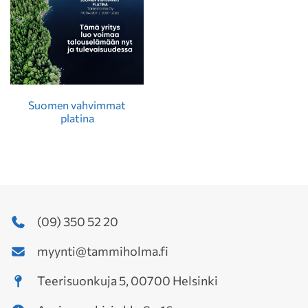
Suomen vahvimmat
platina
(09) 350 52 20
myynti@tammiholma.fi
Teerisuonkuja 5, 00700 Helsinki