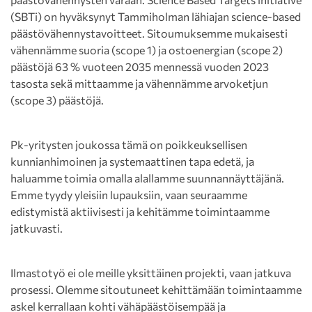
(SBTi) on hyväksynyt Tammiholman lähiajan science-based
päästövähennystavoitteet. Sitoumuksemme mukaisesti
vähennämme suoria (scope 1) ja ostoenergian (scope 2)
päästöjä 63 % vuoteen 2035 mennessä vuoden 2023
tasosta sekä mittaamme ja vähennämme arvoketjun
(scope 3) päästöjä.
Pk-yritysten joukossa tämä on poikkeuksellisen
kunnianhimoinen ja systemaattinen tapa edetä, ja
haluamme toimia omalla alallamme suunnannäyttäjänä.
Emme tyydy yleisiin lupauksiin, vaan seuraamme
edistymistä aktiivisesti ja kehitämme toimintaamme
jatkuvasti.
Ilmastotyö ei ole meille yksittäinen projekti, vaan jatkuva
prosessi. Olemme sitoutuneet kehittämään toimintaamme
askel kerrallaan kohti vähäpäästöisempää ja