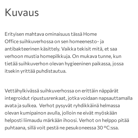
Kuvaus
Erityisen mahtava ominaisuus tässä Home
Office suihkuverhossa on sen homeenesto- ja
antibakteerinen käsittely. Vaikka tekisit mitä, et saa
verhoon mustia homepilkkuja. On mukava tunne, kun
tietää suihkuverhon olevan hygieeninen paikassa, jossa
itsekin yrittää puhdistautua.
Vettähylkivässä suihkuverhossa on erittäin näppärät
integroidut ripustusrenkaat, jotka voidaan napsauttamalla
avata ja sulkea. Verhot pysyvät ryhdikkäinä helmassa
olevan kumipainon avulla, jolloin ne eivät myöskään
helposti liimaudu märkään ihoosi. Verhot on helppo pitää
puhtaana, sillä voit pestä ne pesukoneessa 30 °C:ssa.