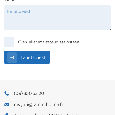
Tietosuoja
Olen lukenut
tietosuojaselosteen
Lähetä viesti
(09) 350 52 20
myynti@tammiholma.fi