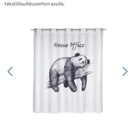
tekstiilisuihkuverhon avulla.
Edellinen
Seur