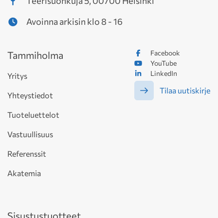
Teerisuonkuja 5, 00700 Helsinki
Avoinna arkisin klo 8 - 16
Facebook
Tammiholma
YouTube
LinkedIn
Yritys
Tilaa uutiskirje
Yhteystiedot
Tuoteluettelot
Vastuullisuus
Referenssit
Akatemia
Sisustustuotteet