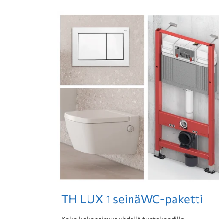
TH LUX 1 seinäWC-paketti
Koko kokonaisuus yhdellä tuotekoodilla