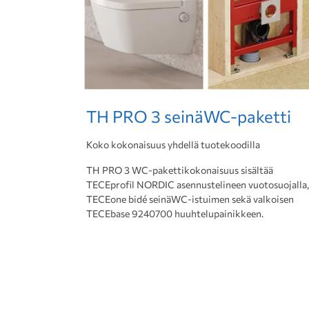
TH PRO 3 seinäWC-paketti
Koko kokonaisuus yhdellä tuotekoodilla
TH PRO 3 WC-pakettikokonaisuus sisältää
TECEprofil NORDIC asennustelineen vuotosuojalla,
TECEone bidé seinäWC-istuimen sekä valkoisen
TECEbase 9240700 huuhtelupainikkeen.