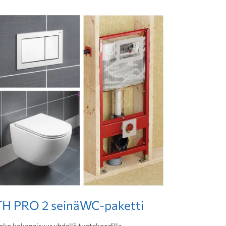
TH PRO 2 seinäWC-paketti
oko kokonaisuus yhdellä tuotekoodilla