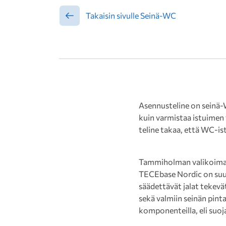
Takaisin sivulle Seinä-WC
Asennusteline on seinä-
kuin varmistaa istuimen 
teline takaa, että WC-ist
Tammiholman valikoimasta
TECEbase Nordic on suun
säädettävät jalat tekevä
sekä valmiin seinän pinta
komponenteilla, eli suoj