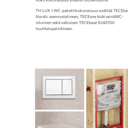
TH LUX 1 WC-pakettikokonaisuus sisältää TECEba
Nordic asennustelineen, TECEone bidé seinäWC-
istuimen sekä valkoisen TECEbase 9240700
huuhtelupainikkeen.