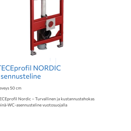
TECEprofil NORDIC
asennusteline
eveys 50 cm
ECEprofil Nordic – Turvallinen ja kustannustehokas
einä-WC-asennusteline vuotosuojalla