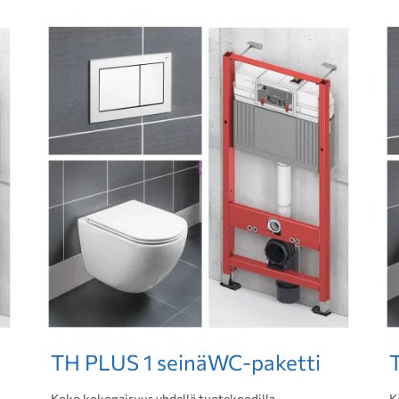
TH PLUS 1 seinäWC-paketti
Koko kokonaisuus yhdellä tuotekoodilla
K