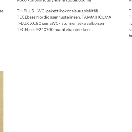
se
TH PLUS 1 WC-pakettikokonaisuus sisältää
T
TECEbase Nordic asennustelineen, TAMMIHOLMA
T
T-LUX XC90 seinäWC-istuimen sekä valkoisen
T
TECEbase 9240700 huuhtelupainikkeen.
s
h