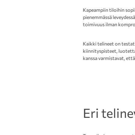
Kapeampiin tiloihin sop
pienemmässä leveydessä. 
toimivuus ilman kompro
Kaikki telineet on testa
kiinnityspisteet, luotet
kanssa varmistavat, ett
Eri telin