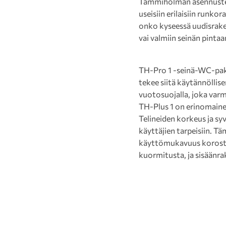
Tammiholman asennusteli
useisiin erilaisiin runko
onko kyseessä uudisrake
vai valmiin seinän pintaa
TH-Pro 1 -seinä-WC-paket
tekee siitä käytännöllise
vuotosuojalla, joka varmi
TH-Plus 1 on erinomaine
Telineiden korkeus ja sy
käyttäjien tarpeisiin. Tä
käyttömukavuus korostuv
kuormitusta, ja sisäänr