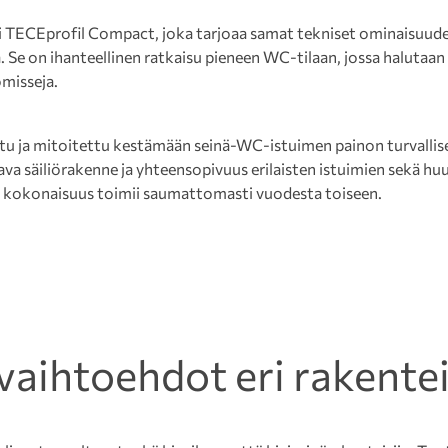
ii TECEprofil Compact, joka tarjoaa samat tekniset ominaisuude
Se on ihanteellinen ratkaisu pieneen WC-tilaan, jossa halutaan 
misseja.
ttu ja mitoitettu kestämään seinä-WC-istuimen painon turvallis
tava säiliörakenne ja yhteensopivuus erilaisten istuimien sekä h
ä kokonaisuus toimii saumattomasti vuodesta toiseen.
evaihtoehdot eri rakentei