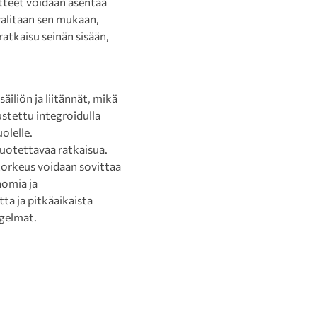
tteet voidaan asentaa
 valitaan sen mukaan,
tkaisu seinän sisään,
iliön ja liitännät, mikä
rustettu integroidulla
olelle.
luotettavaa ratkaisua.
korkeus voidaan sovittaa
nomia ja
a ja pitkäaikaista
ngelmat.