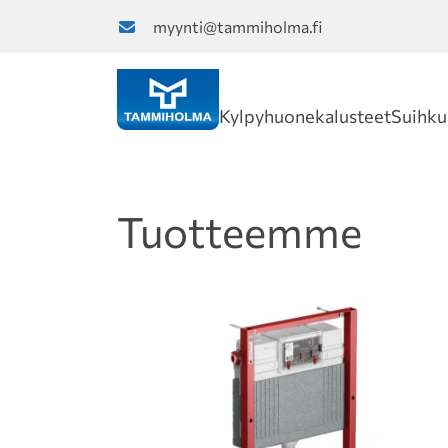
myynti@tammiholma.fi
Kylpyhuonekalusteet
Suihku
Tuotteemme