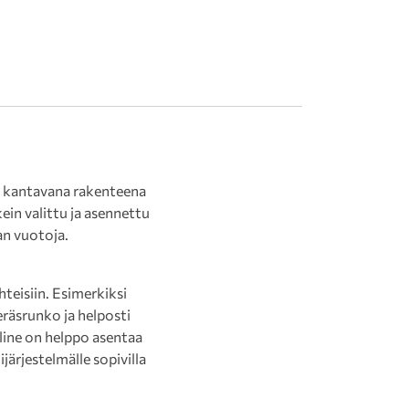
n kantavana rakenteena
in valittu ja asennettu
an vuotoja.
teisiin. Esimerkiksi
räsrunko ja helposti
eline on helppo asentaa
järjestelmälle sopivilla