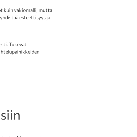
t kuin vakiomalli, mutta
yhdistää esteettisyys ja
esti. Tukevat
uuhtelupainikkeiden
siin