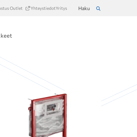
Haku
ustus Outlet
Yhteystiedot
Yritys
a
Hae
kkeet