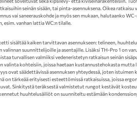
neet soveltuvat sekä kipsilevy- että kiviseinärakenteisiin. Tuo
ratkaisuihin seinän sisään, tai pinta-asennuksena. Oikea ratkaisu
nnus vai saneerauskohde ja myös sen mukaan, halutaanko WC-ra
n, esim. vanhan lattia WC:n tilalle.
ti sisältää kaiken tarvittavan asennukseen: telineen, huuhtelusä
n valinnan suunnittelijoille ja asentajille. Lisäksi TH-Pro 1 on va
staa turvallisen valmiiksi vedeneristetyn ratkaisun seinän sisäpu
n valinta kohteisiin, joissa haetaan kustannustehokasta mutta 
vyys ovat säädettävissä asennuksen yhteydessä, joten istuimen 
mä on tärkeää erityisesti esteettömissä ratkaisuissa, joissa ergo
at. Sinkitystä teräksestä valmistetut rungot kestävät kosteutt
akennetut huuhtelusäiliöt on suunniteltu estämään kondenssio