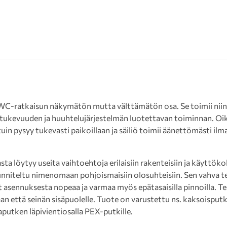
WC-ratkaisun näkymätön mutta välttämätön osa. Se toimii nii
tukevuuden ja huuhtelujärjestelmän luotettavan toiminnan. Oike
uin pysyy tukevasti paikoillaan ja säiliö toimii äänettömästi ilm
 löytyy useita vaihtoehtoja erilaisiin rakenteisiin ja käyttökoh
niteltu nimenomaan pohjoismaisiin olosuhteisiin. Sen vahva te
t asennuksesta nopeaa ja varmaa myös epätasaisilla pinnoilla. T
an että seinän sisäpuolelle. Tuote on varustettu ns. kaksoisputki
aputken läpivientiosalla PEX-putkille.