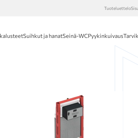
Tuoteluettelo
Sis
Hakusan
kalusteet
Suihkut ja hanat
Seinä-WC
Pyykinkuivaus
Tarvi