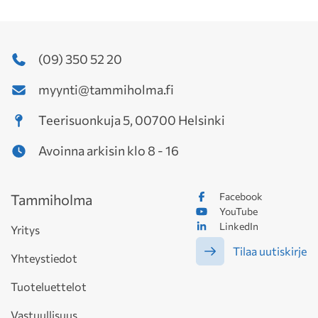
(09) 350 52 20
myynti@tammiholma.fi
Teerisuonkuja 5, 00700 Helsinki
Avoinna arkisin klo 8 - 16
Facebook
Tammiholma
YouTube
LinkedIn
Yritys
Tilaa uutiskirje
Yhteystiedot
Tuoteluettelot
Vastuullisuus