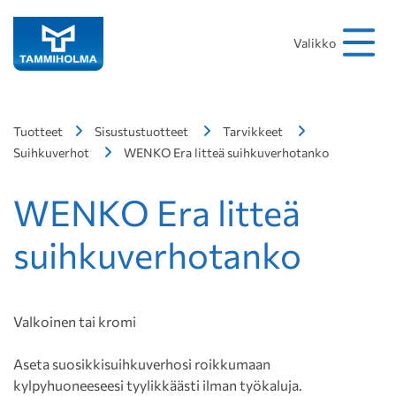
Hakusana
Hae
Valikko
Tuotteet
Sisustustuotteet
Tarvikkeet
Suihkuverhot
WENKO Era litteä suihkuverhotanko
WENKO Era litteä
suihkuverhotanko
Valkoinen tai kromi
Aseta suosikkisuihkuverhosi roikkumaan
kylpyhuoneeseesi tyylikkäästi ilman työkaluja.