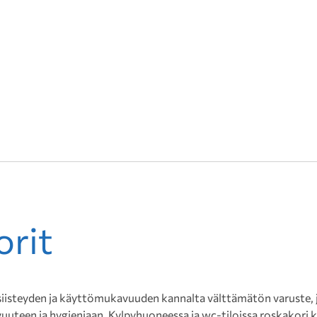
orit
 siisteyden ja käyttömukavuuden kannalta välttämätön varuste, 
vuuteen ja hygieniaan. Kylpyhuoneessa ja wc-tiloissa roskakori k