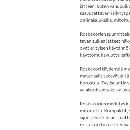
jätteen, kuten vanupuiko
saavutettavan säilytyspai
ominaisuuksilla, mitoituk
Roskakorien suunnittelu
tavan sulkea jätteet näk
ovat erityisen käytännöl
käyttömukavuutta, erity
Roskakori täydentää myös
materiaalit tekevät siit
korostuu. Tyylisuuntia v
valaistuksen sekä kalust
Roskakorien merkitys kas
mitoitettu. Kompaktit, sei
sijoittelu voidaan sovit
roskakori tukee toimivaa 