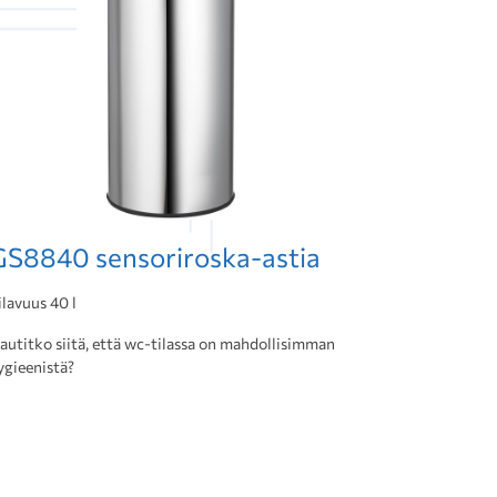
GS8840 sensoriroska-astia
ilavuus 40 l
autitko siitä, että wc-tilassa on mahdollisimman
ygieenistä?