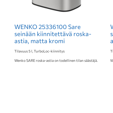
WENKO 25336100 Sare
seinään kiinnitettävä roska-
s
astia, matta kromi
a
Tilavuus 5 l, TurboLoc-kiinnitys
T
Wenko SARE roska-astia on todellinen tilan säästäjä.
W