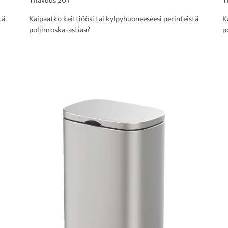
tä
Kaipaatko keittiöösi tai kylpyhuoneeseesi perinteistä
K
poljinroska-astiaa?
p