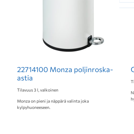
22714100 Monza poljinroska-
astia
T
Tilavuus 3 l, valkoinen
N
h
Monza on pieni ja näppärä valinta joka
kylpyhuoneeseen.