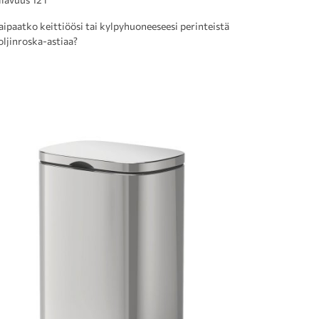
aipaatko keittiöösi tai kylpyhuoneeseesi perinteistä
oljinroska-astiaa?