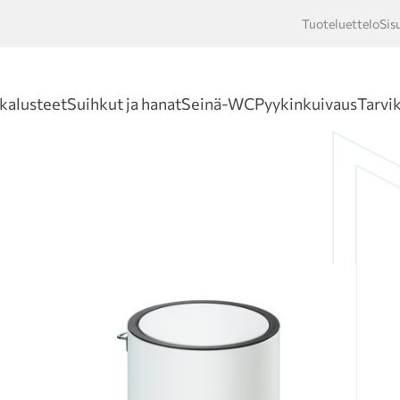
Tuoteluettelo
Sis
Hakusan
kalusteet
Suihkut ja hanat
Seinä-WC
Pyykinkuivaus
Tarvi