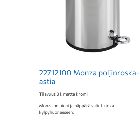
22712100 Monza poljinroska-
astia
Tilavuus 3 l, matta kromi
Monza on pieni ja näppärä valinta joka
kylpyhuoneeseen.