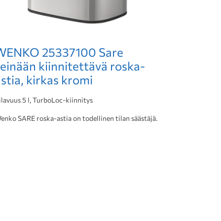
WENKO 25337100 Sare
einään kiinnitettävä roska-
stia, kirkas kromi
ilavuus 5 l, TurboLoc-kiinnitys
enko SARE roska-astia on todellinen tilan säästäjä.