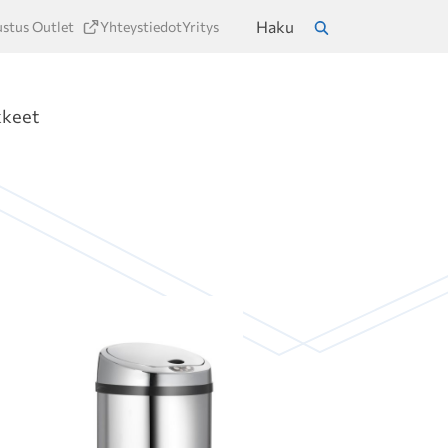
Haku
ustus Outlet
Yhteystiedot
Yritys
a
Hae
kkeet