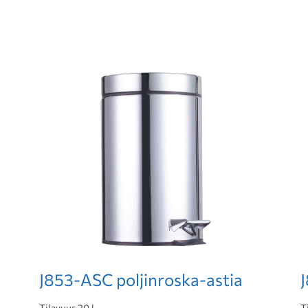
J853-ASC poljinroska-astia
Tilavuus 20 l
T