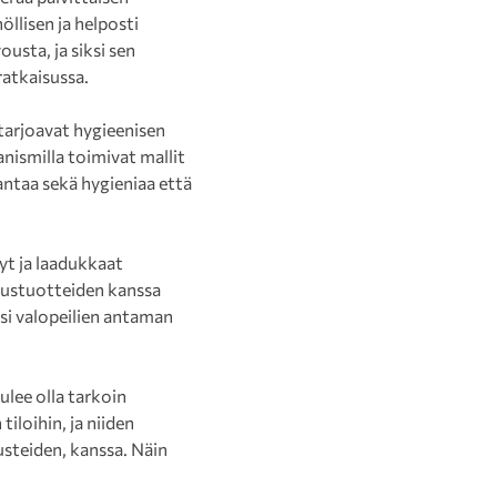
llisen ja helposti
usta, ja siksi sen
ratkaisussa.
tarjoavat hygieenisen
nismilla toimivat mallit
antaa sekä hygieniaa että
yt ja laadukkaat
stustuotteiden kanssa
ksi valopeilien antaman
ulee olla tarkoin
tiloihin, ja niiden
usteiden, kanssa. Näin