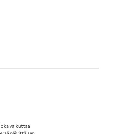
joka vaikuttaa
erää päivittäisen