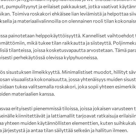
t, pumpulityynyt ja erilaiset pakkaukset, jotka vaativat käytännö
kan. Toimiva roskakori ehkäisee lian leviämistä ja helpottaa siivo
sella ja materiaalivalinnoilla on olennainen rooli tilan kokonais
ssa painotetaan helppokäyttöisyyttä. Kannelliset vaihtoehdot 
ymättömiin, mikä tukee tilan raikkautta ja siisteyttä. Poljinmeka
lisiä tilanteissa, joissa kosketusvapautta arvostetaan. Tämä par
isesti perhekäytössä olevissa kylpyhuoneissa.
 sisustuksen ilmeikkyyttä. Minimalistiset muodot, hillityt säv
ä osan visuaalista kokonaisuutta, jossa yhtenäisyys muiden sisu
oidaan tukea valitsemalla roskakori, joka sopii yhteen esimerki
eiden materiaalien kanssa.
vaa erityisesti pienemmissä tiloissa, joissa jokaisen varusteen t
nälle kiinnitettävät ja lattiamallit tarjoavat ratkaisuja erilaisiin 
taa yhteen muiden käytännöllisten elementtien, kuten suihkukal
järjestystä ja antaa tilan säilyttää selkeän ja hallitun ilmeen.