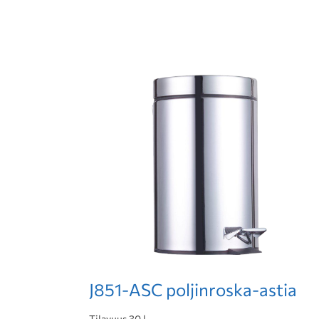
J851-ASC poljinroska-astia
Tilavuus 30 l