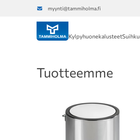
myynti@tammiholma.fi
Kylpyhuonekalusteet
Suihku
Tuotteemme