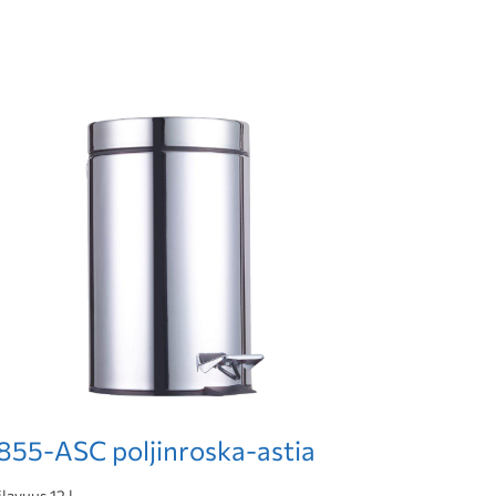
J855-ASC poljinroska-astia
ilavuus 12 l