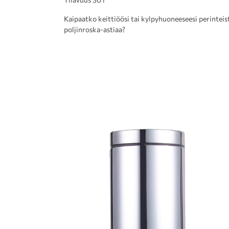
Kaipaatko keittiöösi tai kylpyhuoneeseesi perinteis
poljinroska-astiaa?