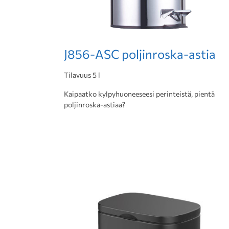
J856-ASC poljinroska-astia
Tilavuus 5 l
Kaipaatko kylpyhuoneeseesi perinteistä, pientä
poljinroska-astiaa?