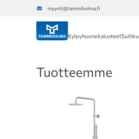
myynti@tammiholma.fi
Kylpyhuonekalusteet
Suihku
Tuotteemme