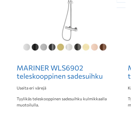
MARINER WLS6902
teleskooppinen sadesuihku
Useita eri värejä
K
Tyylikäs teleskooppinen sadesuihku kulmikkaalla
T
muotoilulla.
m