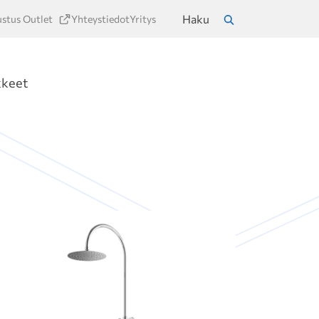
Haku
ustus Outlet
Yhteystiedot
Yritys
a
Hae
kkeet