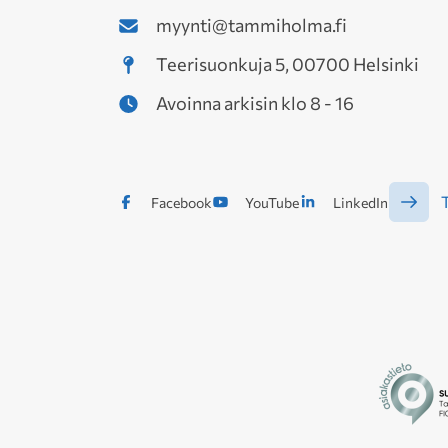
myynti@tammiholma.fi
Teerisuonkuja 5, 00700 Helsinki
Avoinna arkisin klo 8 - 16
T
Facebook
YouTube
LinkedIn