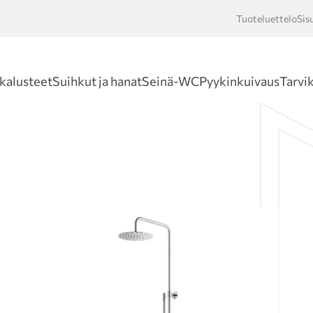
Tuoteluettelo
Sis
Hakusan
kalusteet
Suihkut ja hanat
Seinä-WC
Pyykinkuivaus
Tarvi