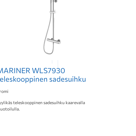
MARINER WLS7930
teleskooppinen sadesuihku
romi
yylikäs teleskooppinen sadesuihku kaarevalla
uotoilulla.