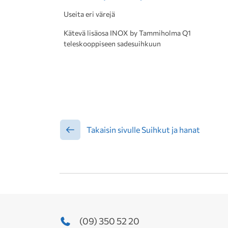
Useita eri värejä
Kätevä lisäosa INOX by Tammiholma Q1
teleskooppiseen sadesuihkuun
Takaisin sivulle Suihkut ja hanat
(09) 350 52 20