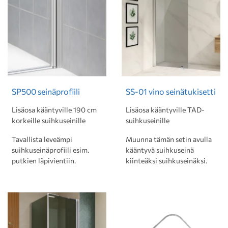
SP500 seinäprofiili
SS-01 vino seinätukisetti
Lisäosa kääntyville 190 cm
Lisäosa kääntyville TAD-
korkeille suihkuseinille
suihkuseinille
Tavallista leveämpi
Muunna tämän setin avulla
suihkuseinäprofiili esim.
kääntyvä suihkuseinä
putkien läpivientiin.
kiinteäksi suihkuseinäksi.