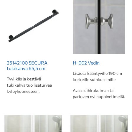
25142100 SECURA
H-002 Vedin
tukikahva 65,5 cm
Lisäosa kääntyville 190 cm
Tyylikäs ja kestävä
korkeille suihkuseinille
tukikahva tuo lisäturvaa
Avaa suihkukulman tai
kylpyhuoneeseen.
parioven ovi nuppivetimellä.