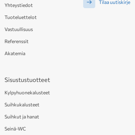
Tilaa uutiskirje
Yhteystiedot
Tuoteluettelot
Vastuullisuus
Referenssit
Akatemia
Sisustustuotteet
Kylpyhuonekalusteet
Suihkukalusteet
Suihkut ja hanat
Seinä-WC