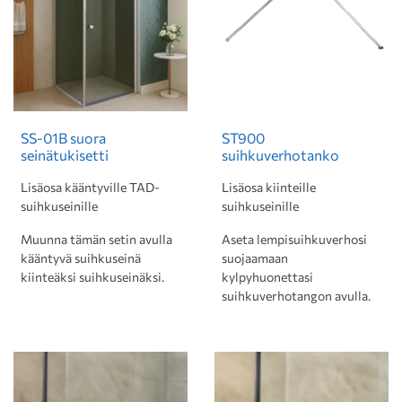
SS-01B suora
ST900
seinätukisetti
suihkuverhotanko
Lisäosa kääntyville TAD-
Lisäosa kiinteille
suihkuseinille
suihkuseinille
Muunna tämän setin avulla
Aseta lempisuihkuverhosi
kääntyvä suihkuseinä
suojaamaan
kiinteäksi suihkuseinäksi.
kylpyhuonettasi
suihkuverhotangon avulla.