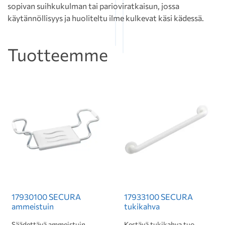
sopivan suihkukulman tai parioviratkaisun, jossa
käytännöllisyys ja huoliteltu ilme kulkevat käsi kädessä.
Tuotteemme
17930100 SECURA
17933100 SECURA
ammeistuin
tukikahva
Säädettävä ammeistuin
Kestävä tukikahva tuo