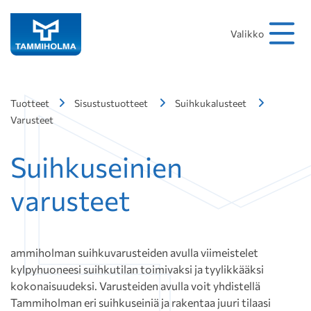
Hakusana
Hae
Valikko
Tuotteet
Sisustustuotteet
Suihkukalusteet
Varusteet
Suihkuseinien
varusteet
ammiholman suihkuvarusteiden avulla viimeistelet
kylpyhuoneesi suihkutilan toimivaksi ja tyylikkääksi
kokonaisuudeksi. Varusteiden avulla voit yhdistellä
Tammiholman eri suihkuseiniä ja rakentaa juuri tilaasi