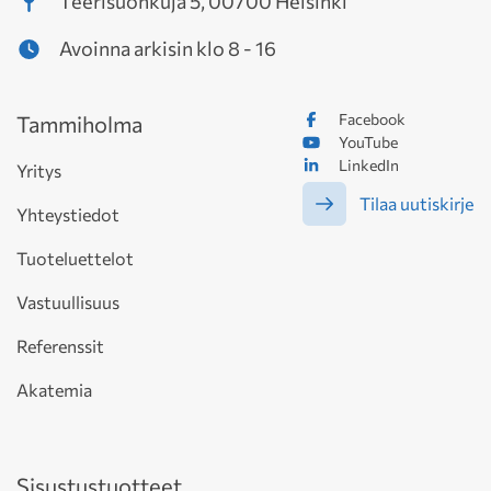
Teerisuonkuja 5, 00700 Helsinki
Avoinna arkisin klo 8 - 16
Facebook
Tammiholma
YouTube
LinkedIn
Yritys
Tilaa uutiskirje
Yhteystiedot
Tuoteluettelot
Vastuullisuus
Referenssit
Akatemia
Sisustustuotteet