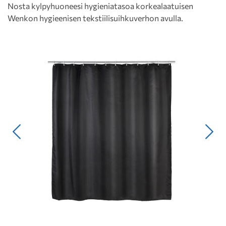
Nosta kylpyhuoneesi hygieniatasoa korkealaatuisen
Wenkon hygieenisen tekstiilisuihkuverhon avulla.
Edellinen
Seur