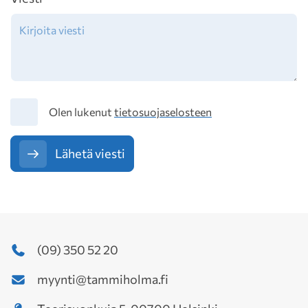
Tietosuoja
Olen lukenut
tietosuojaselosteen
Lähetä viesti
(09) 350 52 20
myynti@tammiholma.fi