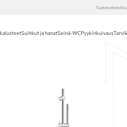
Tuoteluettelo
Sis
Hakusan
kalusteet
Suihkut ja hanat
Seinä-WC
Pyykinkuivaus
Tarvi