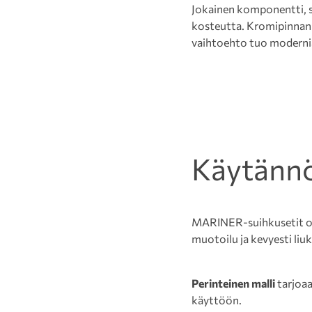
Jokainen komponentti, s
kosteutta. Kromipinnan k
vaihtoehto tuo modernia,
Käytännöl
MARINER-suihkusetit on
muotoilu ja kevyesti li
Perinteinen malli
tarjoaa
käyttöön.