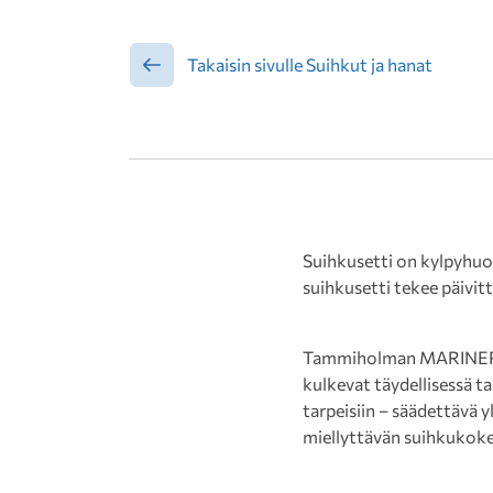
Takaisin sivulle Suihkut ja hanat
Suihkusetti on kylpyhuon
suihkusetti tekee päivitt
Tammiholman MARINER-sui
kulkevat täydellisessä t
tarpeisiin – säädettävä 
miellyttävän suihkukoke