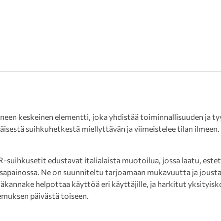
een keskeinen elementti, joka yhdistää toiminnallisuuden ja tyyl
äisestä suihkuhetkestä miellyttävän ja viimeistelee tilan ilmeen.
hkusetit edustavat italialaista muotoilua, jossa laatu, esteti
asapainossa. Ne on suunniteltu tarjoamaan mukavuutta ja joustav
yläkannake helpottaa käyttöä eri käyttäjille, ja harkitut yksityi
muksen päivästä toiseen.