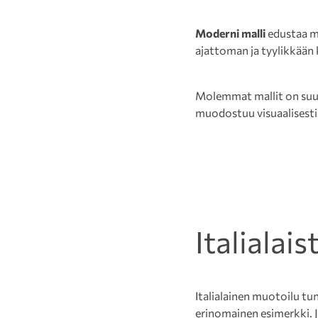
Moderni malli
edustaa m
ajattoman ja tyylikkään
Molemmat mallit on suun
muodostuu visuaalisesti
Italialai
Italialainen muotoilu t
erinomainen esimerkki. J