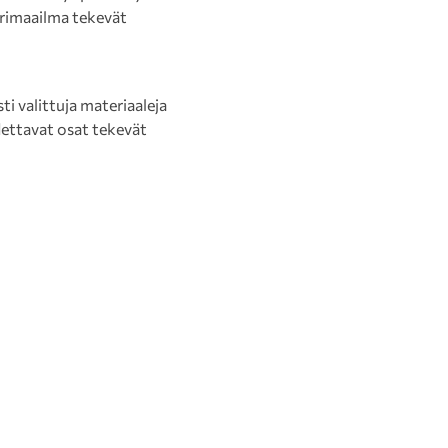
ärimaailma tekevät
i valittuja materiaaleja
dettavat osat tekevät