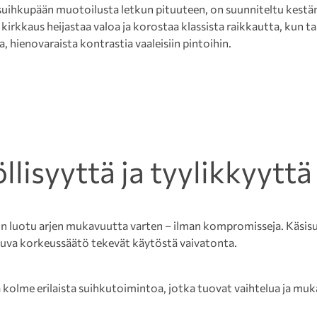
uihkupään muotoilusta letkun pituuteen, on suunniteltu kestä
irkkaus heijastaa valoa ja korostaa klassista raikkautta, kun 
 hienovaraista kontrastia vaaleisiin pintoihin.
lisyyttä ja tyylikkyyttä
 luotu arjen mukavuutta varten – ilman kompromisseja. Käsis
ukuva korkeussäätö tekevät käytöstä vaivatonta.
 kolme erilaista suihkutoimintoa, jotka tuovat vaihtelua ja muk