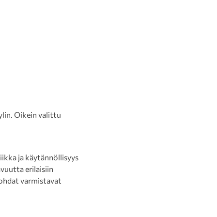
in. Oikein valittu
ikka ja käytännöllisyys
uutta erilaisiin
skohdat varmistavat