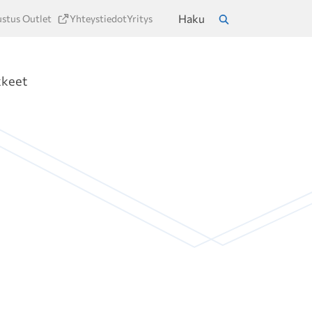
Haku
ustus Outlet
Yhteystiedot
Yritys
a
Hae
kkeet