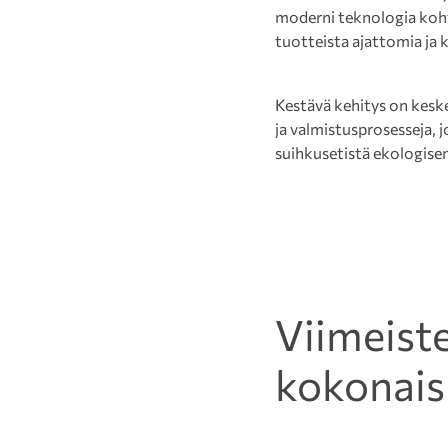
moderni teknologia koht
tuotteista ajattomia ja k
Kestävä kehitys on keske
ja valmistusprosesseja, 
suihkusetistä ekologisen
Viimeist
kokonais