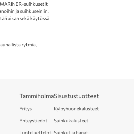
a. MARINER-suihkusetit
oihin ja suihkuseiniin.
tää aikaa sekä käytössä
auhallista rytmiä,
Tammiholma
Sisustustuotteet
Yritys
Kylpyhuonekalusteet
Yhteystiedot
Suihkukalusteet
Tuoteluettelot
Suihkut ja hanat