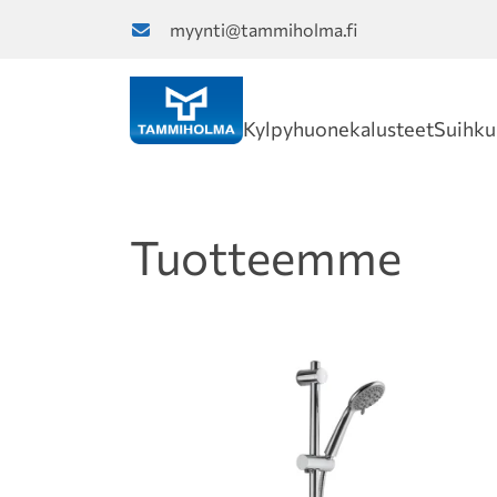
myynti@tammiholma.fi
Kylpyhuonekalusteet
Suihku
Tuotteemme