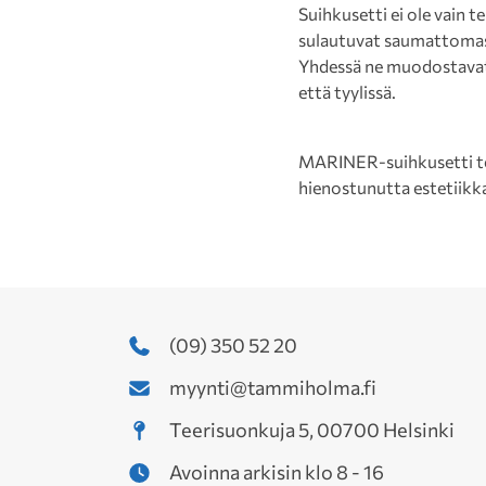
Suihkusetti ei ole vain
sulautuvat saumattomast
Yhdessä ne muodostavat 
että tyylissä.
MARINER-suihkusetti tek
hienostunutta estetiikkaa
(09) 350 52 20
myynti@tammiholma.fi
Teerisuonkuja 5, 00700 Helsinki
Avoinna arkisin klo 8 - 16