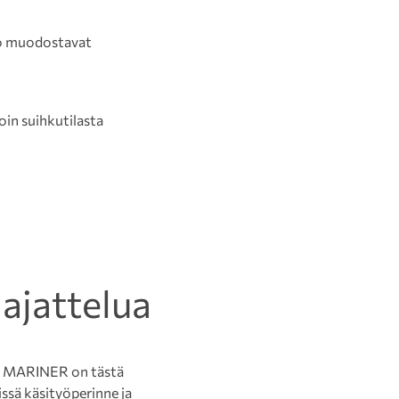
nko muodostavat
in suihkutilasta
 ajattelua
 ja MARINER on tästä
issä käsityöperinne ja