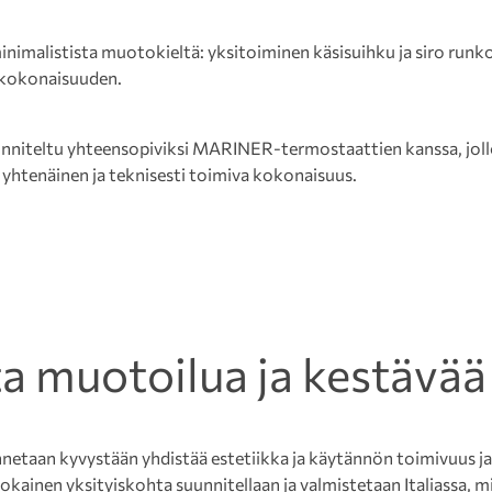
inimalistista muotokieltä: yksitoiminen käsisuihku ja siro ru
 kokonaisuuden.
niteltu yhteensopiviksi MARINER-termostaattien kanssa, jollo
 yhtenäinen ja teknisesti toimiva kokonaisuus.
sta muotoilua ja kestävää
unnetaan kyvystään yhdistää estetiikka ja käytännön toimivuus
okainen yksityiskohta suunnitellaan ja valmistetaan Italiassa, m