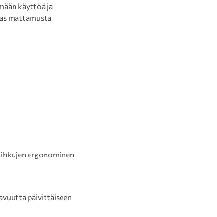
mään käyttöä ja
taas mattamusta
uihkujen ergonominen
avuutta päivittäiseen