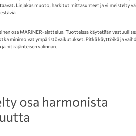
aavat. Linjakas muoto, harkitut mittasuhteet ja viimeistelty v
estäviä.
inen osa MARINER-ajattelua. Tuotteissa käytetään vastuullisest
jotka minimoivat ympäristövaikutukset. Pitkä käyttöikä ja vaih
 ja pitkäjänteisen valinnan.
elty osa harmonista
uutta