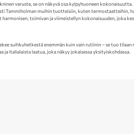
 tekninen varuste, se on näkyvä osa kylpyhuoneen kokonaisuutt
i Tammiholman muihin tuotteisiin, kuten termostaatteihin, han
harmonisen, toimivan ja viimeistellyn kokonaisuuden, joka kes
ee suihkuhetkestä enemmän kuin vain rutiinin – se tuo tilaan r
 ja italialaista laatua, joka näkyy jokaisessa yksityiskohdassa.