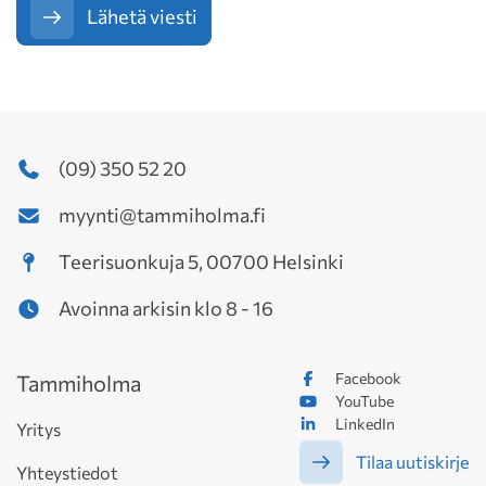
Lähetä viesti
(09) 350 52 20
myynti@tammiholma.fi
Teerisuonkuja 5, 00700 Helsinki
Avoinna arkisin klo 8 - 16
Facebook
Tammiholma
YouTube
LinkedIn
Yritys
Tilaa uutiskirje
Yhteystiedot