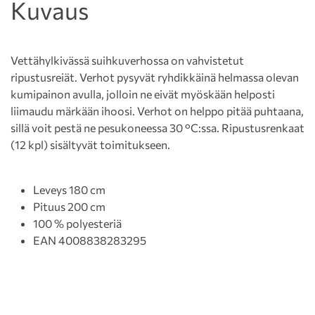
Kuvaus
Vettähylkivässä suihkuverhossa on vahvistetut
ripustusreiät. Verhot pysyvät ryhdikkäinä helmassa olevan
kumipainon avulla, jolloin ne eivät myöskään helposti
liimaudu märkään ihoosi. Verhot on helppo pitää puhtaana,
sillä voit pestä ne pesukoneessa 30 °C:ssa. Ripustusrenkaat
(12 kpl) sisältyvät toimitukseen.
Leveys 180 cm
Pituus 200 cm
100 % polyesteriä
EAN 4008838283295