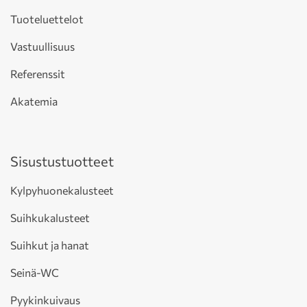
Tuoteluettelot
Vastuullisuus
Referenssit
Akatemia
Sisustustuotteet
Kylpyhuonekalusteet
Suihkukalusteet
Suihkut ja hanat
Seinä-WC
Pyykinkuivaus