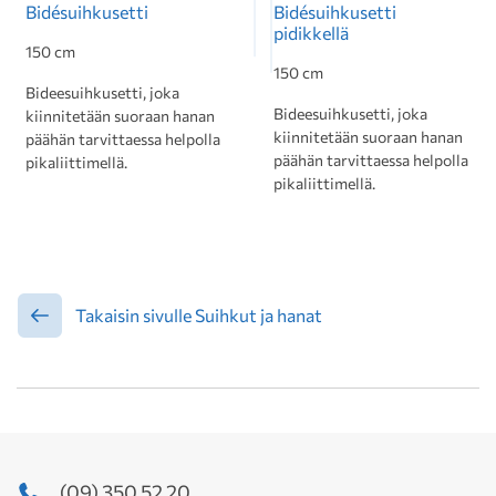
Bidésuihkusetti
Bidésuihkusetti
pidikkellä
150 cm
150 cm
Bideesuihkusetti, joka
Bideesuihkusetti, joka
kiinnitetään suoraan hanan
kiinnitetään suoraan hanan
päähän tarvittaessa helpolla
päähän tarvittaessa helpolla
pikaliittimellä.
pikaliittimellä.
Takaisin sivulle Suihkut ja hanat
(09) 350 52 20