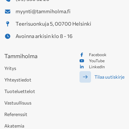
myynti@tammiholma.fi
Teerisuonkuja 5, 00700 Helsinki
Avoinna arkisin klo 8 - 16
Facebook
Tammiholma
YouTube
LinkedIn
Yritys
Tilaa uutiskirje
Yhteystiedot
Tuoteluettelot
Vastuullisuus
Referenssit
Akatemia