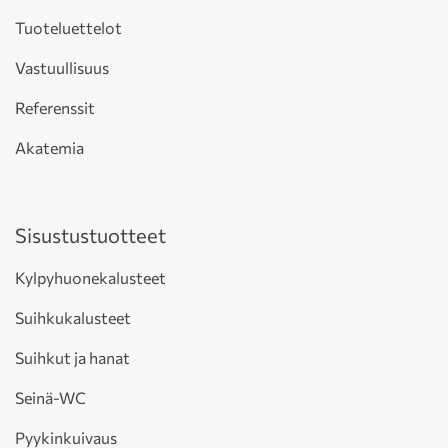
Tuoteluettelot
Vastuullisuus
Referenssit
Akatemia
Sisustustuotteet
Kylpyhuonekalusteet
Suihkukalusteet
Suihkut ja hanat
Seinä-WC
Pyykinkuivaus