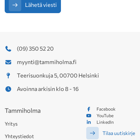
Lähetä viesti
(09) 350 52 20
myynti@tammiholma.fi
Teerisuonkuja 5, 00700 Helsinki
Avoinna arkisin klo 8 - 16
Facebook
Tammiholma
YouTube
LinkedIn
Yritys
Tilaa uutiskirje
Yhteystiedot