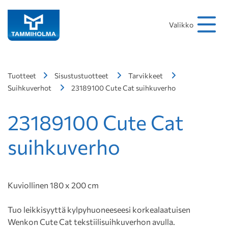
Hakusana
Hae
Valikko
Tuotteet
Sisustustuotteet
Tarvikkeet
Suihkuverhot
23189100 Cute Cat suihkuverho
23189100 Cute Cat
suihkuverho
Kuviollinen 180 x 200 cm
Tuo leikkisyyttä kylpyhuoneeseesi korkealaatuisen
Wenkon Cute Cat tekstiilisuihkuverhon avulla.