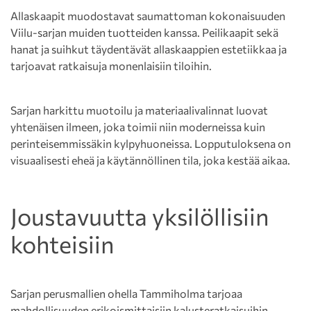
Allaskaapit muodostavat saumattoman kokonaisuuden
Viilu-sarjan muiden tuotteiden kanssa. Peilikaapit sekä
hanat ja suihkut täydentävät allaskaappien estetiikkaa ja
tarjoavat ratkaisuja monenlaisiin tiloihin.
Sarjan harkittu muotoilu ja materiaalivalinnat luovat
yhtenäisen ilmeen, joka toimii niin moderneissa kuin
perinteisemmissäkin kylpyhuoneissa. Lopputuloksena on
visuaalisesti eheä ja käytännöllinen tila, joka kestää aikaa.
Joustavuutta yksilöllisiin
kohteisiin
Sarjan perusmallien ohella Tammiholma tarjoaa
mahdollisuuden erikoismittaisiin kalusteratkaisuihin.