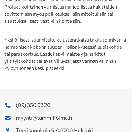
Projektikohtainen valmistus mahdollistaa kalusteiden
sovittamisen myös poikkeuksellisiin mitoituksiin tai
sisustuksellisesti vaativiin kohteisiin.
Yksilöllisesti suunniteltu kalusteratkaisu takaa toimivan ja
harmonisen kokonaisuuden – olipa kyseessä uudiskohde
tai peruskorjaus. Laadukas viimeistely ja harkitut
yksityiskohdat tekevät Viilu-sarjasta varman valinnan
kylpyhuoneen keskipisteeksi.
(09) 350 52 20
myynti@tammiholma.fi
Teerisuonkuja 5, 00700 Helsinki