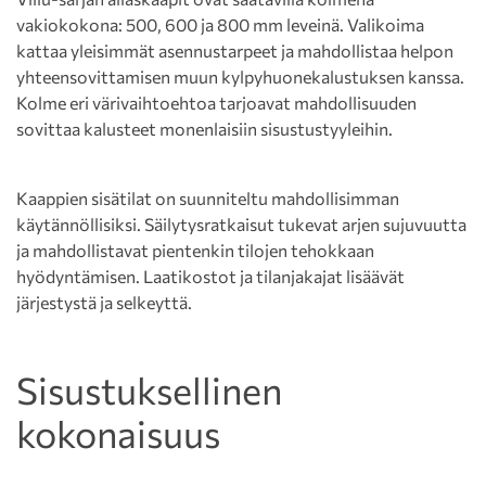
vakiokokona: 500, 600 ja 800 mm leveinä. Valikoima
kattaa yleisimmät asennustarpeet ja mahdollistaa helpon
yhteensovittamisen muun kylpyhuonekalustuksen kanssa.
Kolme eri värivaihtoehtoa tarjoavat mahdollisuuden
sovittaa kalusteet monenlaisiin sisustustyyleihin.
Kaappien sisätilat on suunniteltu mahdollisimman
käytännöllisiksi. Säilytysratkaisut tukevat arjen sujuvuutta
ja mahdollistavat pientenkin tilojen tehokkaan
hyödyntämisen. Laatikostot ja tilanjakajat lisäävät
järjestystä ja selkeyttä.
Sisustuksellinen
kokonaisuus