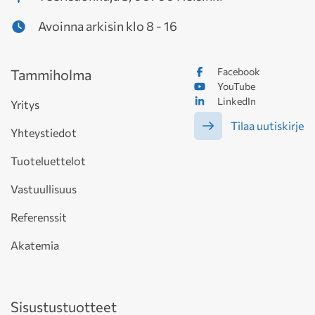
Avoinna arkisin klo 8 - 16
Facebook
Tammiholma
YouTube
LinkedIn
Yritys
Tilaa uutiskirje
Yhteystiedot
Tuoteluettelot
Vastuullisuus
Referenssit
Akatemia
Sisustustuotteet