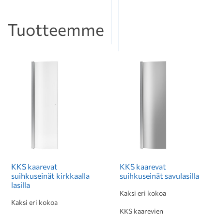
Tuotteemme
KKS kaarevat
KKS kaarevat
suihkuseinät kirkkaalla
suihkuseinät savulasilla
lasilla
Kaksi eri kokoa
Kaksi eri kokoa
KKS kaarevien