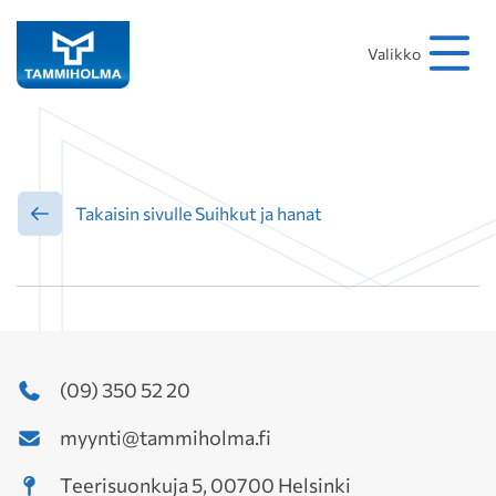
Hakusana
Hae
Valikko
Takaisin sivulle Suihkut ja hanat
(09) 350 52 20
myynti@tammiholma.fi
Teerisuonkuja 5, 00700 Helsinki