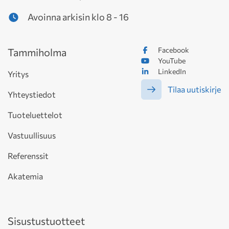
Avoinna arkisin klo 8 - 16
Facebook
Tammiholma
YouTube
LinkedIn
Yritys
Tilaa uutiskirje
Yhteystiedot
Tuoteluettelot
Vastuullisuus
Referenssit
Akatemia
Sisustustuotteet