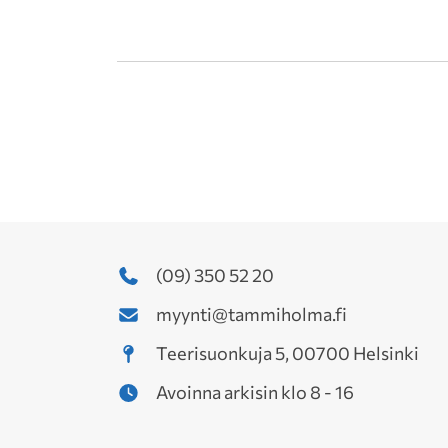
(09) 350 52 20
myynti@tammiholma.fi
Teerisuonkuja 5, 00700 Helsinki
Avoinna arkisin klo 8 - 16