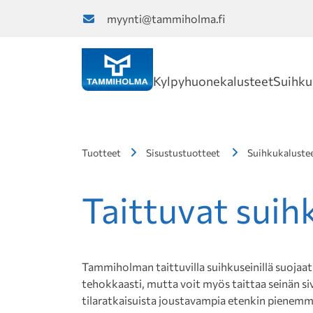
myynti@tammiholma.fi
Kylpyhuonekalusteet
Suihku
Tuotteet
Sisustustuotteet
Suihkukaluste
Taittuvat suih
Tammiholman taittuvilla suihkuseinillä suojaat
tehokkaasti, mutta voit myös taittaa seinän siv
tilaratkaisuista joustavampia etenkin pienemm