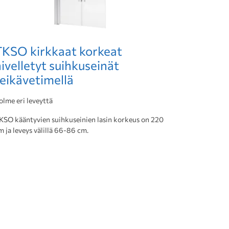
TKSO kirkkaat korkeat
ivelletyt suihkuseinät
reikävetimellä
olme eri leveyttä
KSO kääntyvien suihkuseinien lasin korkeus on 220
m ja leveys välillä 66-86 cm.