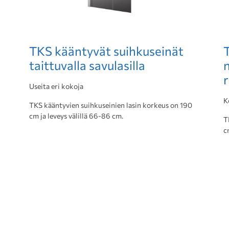
TKS kääntyvät suihkuseinät
taittuvalla savulasilla
n
Useita eri kokoja
K
TKS kääntyvien suihkuseinien lasin korkeus on 190
cm ja leveys välillä 66-86 cm.
T
c