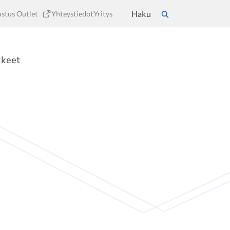
Haku
ustus Outlet
Yhteystiedot
Yritys
a
Hae
kkeet