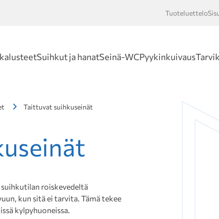
Tuoteluettelo
Sis
Hakusan
kalusteet
Suihkut ja hanat
Seinä-WC
Pyykinkuivaus
Tarvi
et
Taittuvat suihkuseinät
kuseinät
 suihkutilan roiskevedeltä
uun, kun sitä ei tarvita. Tämä tekee
issä kylpyhuoneissa.