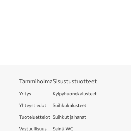
Tammiholma
Sisustustuotteet
Yritys
Kylpyhuonekalusteet
Yhteystiedot
Suihkukalusteet
Tuoteluettelot
Suihkut ja hanat
Vastuullisuus
Seinä-WC