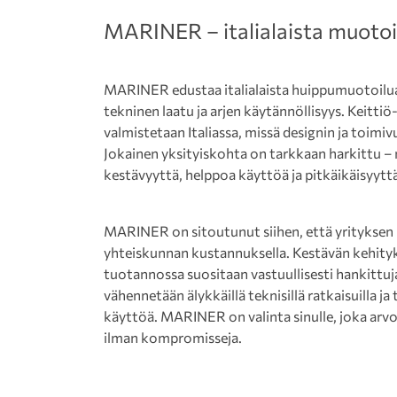
MARINER – italialaista muotoil
MARINER edustaa italialaista huippumuotoilua,
tekninen laatu ja arjen käytännöllisyys. Keitti
valmistetaan Italiassa, missä designin ja toimi
Jokainen yksityiskohta on tarkkaan harkittu –
kestävyyttä, helppoa käyttöä ja pitkäikäisyyttä
MARINER on sitoutunut siihen, että yrityksen
yhteiskunnan kustannuksella. Kestävän kehityk
tuotannossa suositaan vastuullisesti hankittuj
vähennetään älykkäillä teknisillä ratkaisuilla 
käyttöä. MARINER on valinta sinulle, joka arvo
ilman kompromisseja.