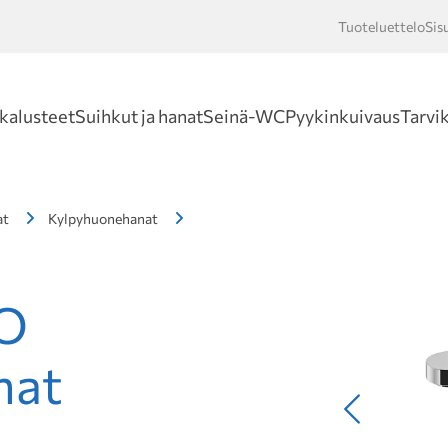
Tuoteluettelo
Sis
Hakusan
kalusteet
Suihkut ja hanat
Seinä-WC
Pyykinkuivaus
Tarvi
at
Kylpyhuonehanat
O
nat
Edellinen