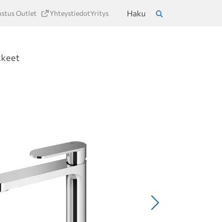
Haku
ustus Outlet
Yhteystiedot
Yritys
a
Hae
kkeet
Seuraava