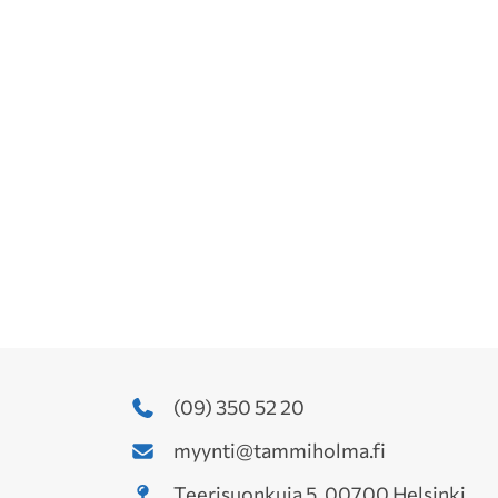
(09) 350 52 20
myynti@tammiholma.fi
Teerisuonkuja 5, 00700 Helsinki