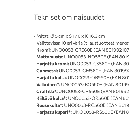
Tekniset ominaisuudet
- Mitat: Ø 5 cm x S 17,6 x K 16,3 cm
- Valittavissa 10 eri väriä (tilaustuotteet merka
Kromi:
UNO0053-CR560E (EAN 801992107
Mattamusta:
UNO0053-NO560E (EAN 8019
Harjattu kromi:
UNO0053-CS560E (EAN 80
Gunmetal:
UNO0053-GM560E (EAN 801992
Harjattu kulta:
UNO0053-OB560E (EAN 801
Valkoinen*:
UNO0053-BO560E (EAN 80199
Graffitti*:
UNO0053-GR560E (EAN 801992
Kiiltävä kulta*:
UNO0053-OR560E (EAN 80
Ruusukulta*:
UNO0053-RG560E (EAN 8019
Harjattu kupari*:
UNO0053-RS560E (EAN 8