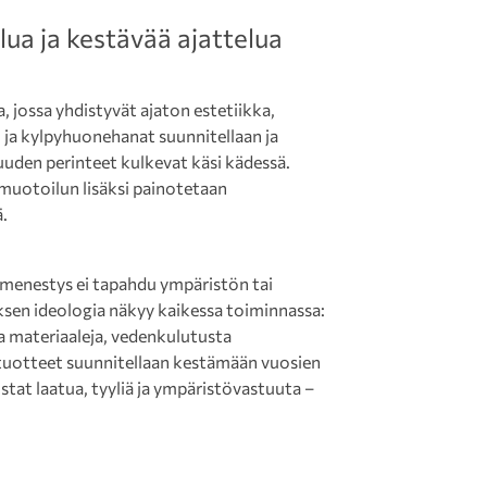
ua ja kestävää ajattelua
 jossa yhdistyvät ajaton estetiikka,
ö- ja kylpyhuonehanat suunnitellaan ja
vuuden perinteet kulkevat käsi kädessä.
 muotoilun lisäksi painotetaan
.
 menestys ei tapahdu ympäristön tai
sen ideologia näkyy kaikessa toiminnassa:
a materiaaleja, vedenkulutusta
ja tuotteet suunnitellaan kestämään vuosien
stat laatua, tyyliä ja ympäristövastuuta –