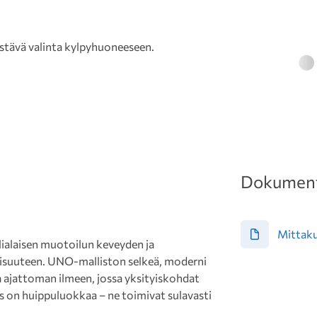
tävä valinta kylpyhuoneeseen.
Dokument
Mittak
alaisen muotoilun keveyden ja
aisuuteen. UNO-malliston selkeä, moderni
a ajattoman ilmeen, jossa yksityiskohdat
s on huippuluokkaa – ne toimivat sulavasti