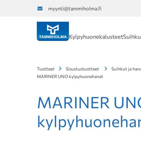
myynti@tammiholma.fi
Kylpyhuonekalusteet
Suihku
Tuotteet
Sisustustuotteet
Suihkut ja han
MARINER UNO kylpyhuonehanat
MARINER UN
kylpyhuoneha