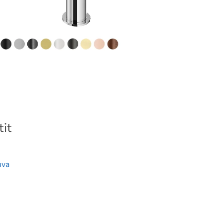
it
uva