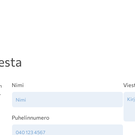
esta
Nimi
Vies
n
.
Puhelinnumero