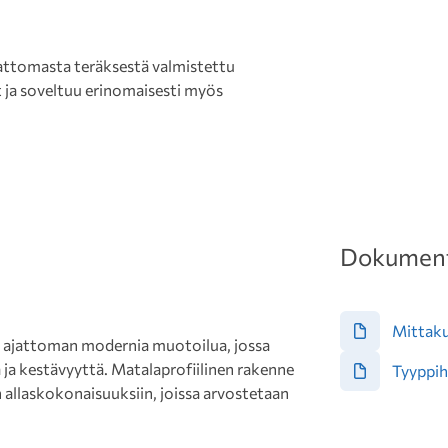
attomasta teräksestä valmistettu
t ja soveltuu erinomaisesti myös
Dokument
Mittak
a ajattoman modernia muotoilua, jossa
 ja kestävyyttä. Matalaprofiilinen rakenne
Tyyppih
n allaskokonaisuuksiin, joissa arvostetaan