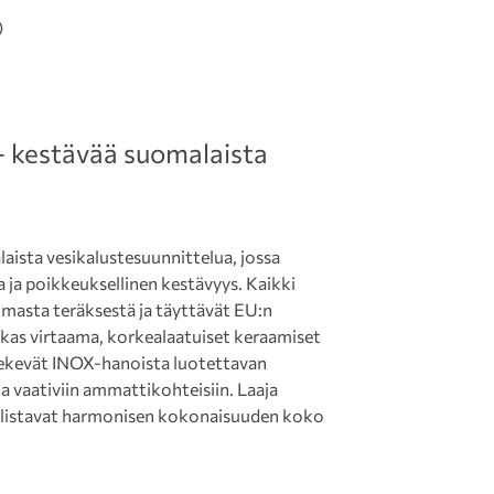
)
 kestävää suomalaista
sta vesikalustesuunnittelua, jossa
a ja poikkeuksellinen kestävyys. Kaikki
masta teräksestä ja täyttävät EU:n
kas virtaama, korkealaatuiset keraamiset
 tekevät INOX-hanoista luotettavan
n ja vaativiin ammattikohteisiin. Laaja
ollistavat harmonisen kokonaisuuden koko