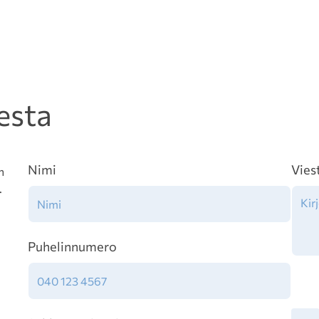
esta
Nimi
Vies
n
.
Puhelinnumero