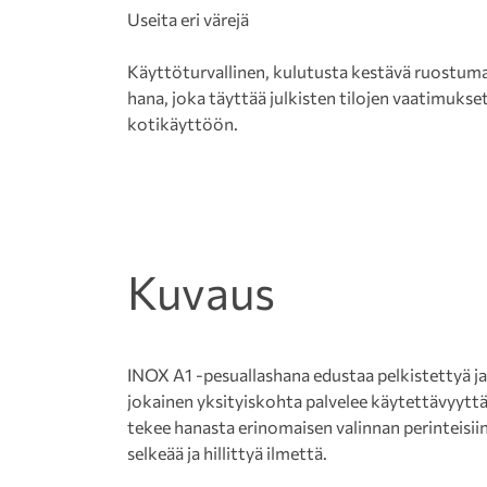
Useita eri värejä
Käyttöturvallinen, kulutusta kestävä ruostum
hana, joka täyttää julkisten tilojen vaatimukse
kotikäyttöön.
Kuvaus
INOX A1 -pesuallashana edustaa pelkistettyä j
jokainen yksityiskohta palvelee käytettävyyttä
tekee hanasta erinomaisen valinnan perinteisii
selkeää ja hillittyä ilmettä.