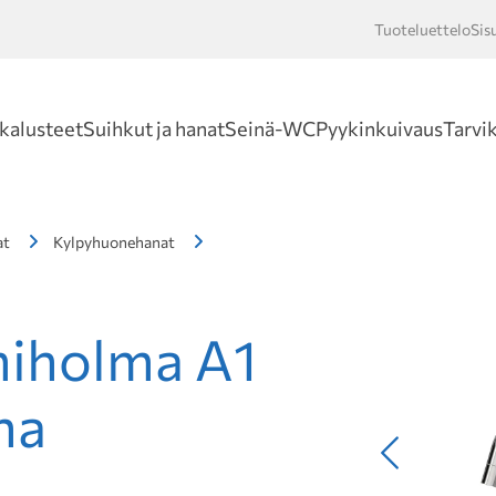
Tuoteluettelo
Sis
Hakusan
kalusteet
Suihkut ja hanat
Seinä-WC
Pyykinkuivaus
Tarvi
at
Kylpyhuonehanat
iholma A1
na
Edellinen