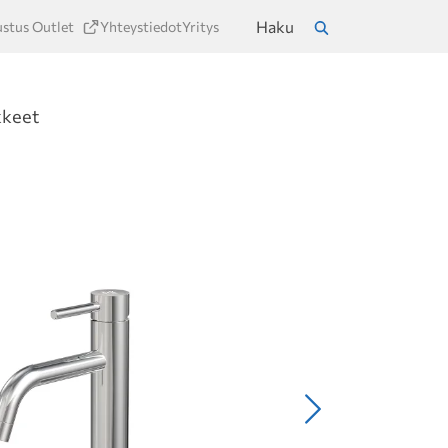
Haku
ustus Outlet
Yhteystiedot
Yritys
a
Hae
kkeet
Seuraava