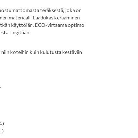
ruostumattomasta teräksestä, joka on
inen materiaali. Laadukas keraaminen
pitkän käyttöiän. ECO-virtaama optimoi
sta tingitään.
niin koteihin kuin kulutusta kestäviin
4
4)
1)