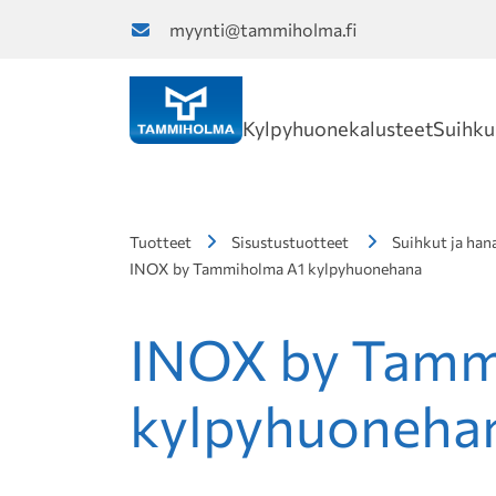
myynti@tammiholma.fi
Kylpyhuonekalusteet
Suihku
Tuotteet
Sisustustuotteet
Suihkut ja han
INOX by Tammiholma A1 kylpyhuonehana
INOX by Tamm
kylpyhuoneha