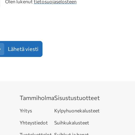
osuoja
Olen lukenut
tietosuojaselosteen
Lähetä viesti
Tammiholma
Sisustustuotteet
Yritys
Kylpyhuonekalusteet
Yhteystiedot
Suihkukalusteet
Tuoteluettelot
Suihkut ja hanat