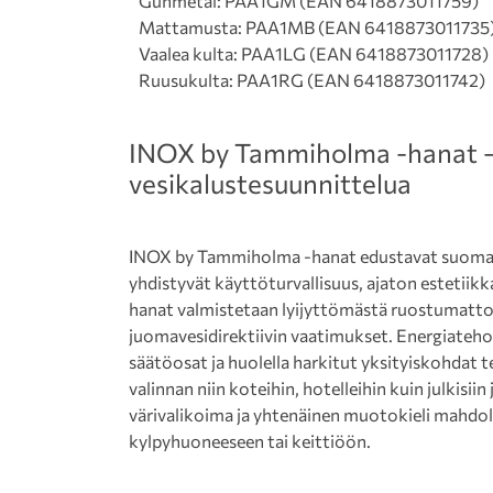
Gunmetal: PAA1GM (EAN 6418873011759)
Mattamusta: PAA1MB (EAN 6418873011735
Vaalea kulta: PAA1LG (EAN 6418873011728)
Ruusukulta: PAA1RG (EAN 6418873011742)
INOX by Tammiholma -hanat –
vesi­kalustesuunnittelua
INOX by Tammiholma -hanat edustavat suomalai
yhdistyvät käyttöturvallisuus, ajaton estetiikk
hanat valmistetaan lyijyttömästä ruostumatto
juomavesidirektiivin vaatimukset. Energiateho
säätöosat ja huolella harkitut yksityiskohdat
valinnan niin koteihin, hotelleihin kuin julkisii
värivalikoima ja yhtenäinen muotokieli mahd
kylpyhuoneeseen tai keittiöön.