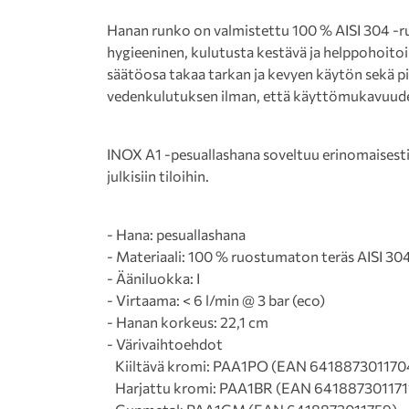
Hanan runko on valmistettu 100 % AISI 304 -
hygieeninen, kulutusta kestävä ja helppohoito
säätöosa takaa tarkan ja kevyen käytön sekä 
vedenkulutuksen ilman, että käyttömukavuude
INOX A1 -pesuallashana soveltuu erinomaisesti 
julkisiin tiloihin.
- Hana: pesuallashana
- Materiaali: 100 % ruostumaton teräs AISI 30
- Ääniluokka: I
- Virtaama: < 6 l/min @ 3 bar (eco)
- Hanan korkeus: 22,1 cm
- Värivaihtoehdot
Kiiltävä kromi: PAA1PO (EAN 641887301170
Harjattu kromi: PAA1BR (EAN 641887301171