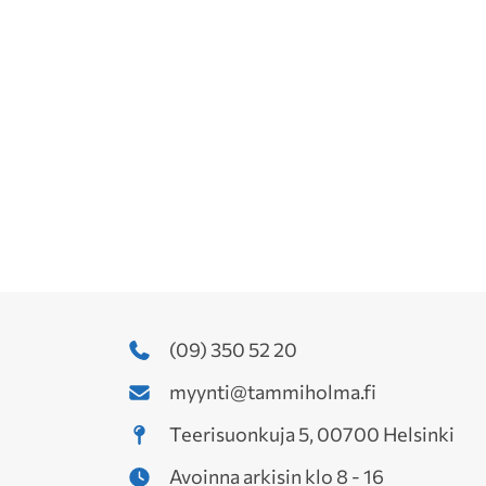
(09) 350 52 20
myynti@tammiholma.fi
Teerisuonkuja 5, 00700 Helsinki
Avoinna arkisin klo 8 - 16