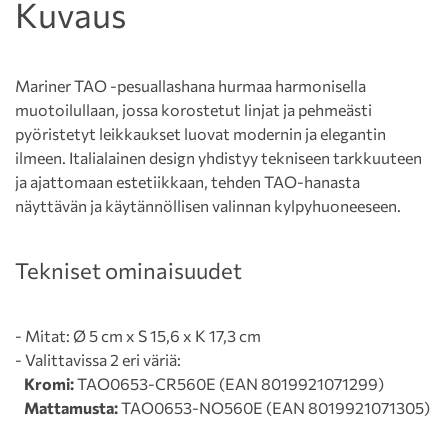
Kuvaus
Mariner TAO -pesuallashana hurmaa harmonisella
muotoilullaan, jossa korostetut linjat ja pehmeästi
pyöristetyt leikkaukset luovat modernin ja elegantin
ilmeen. Italialainen design yhdistyy tekniseen tarkkuuteen
ja ajattomaan estetiikkaan, tehden TAO-hanasta
näyttävän ja käytännöllisen valinnan kylpyhuoneeseen.
Tekniset ominaisuudet
- Mitat: Ø 5 cm x S 15,6 x K 17,3 cm
- Valittavissa 2 eri väriä:
Kromi:
TAO0653-CR560E (EAN 8019921071299)
Mattamusta:
TAO0653-NO560E (EAN 8019921071305)