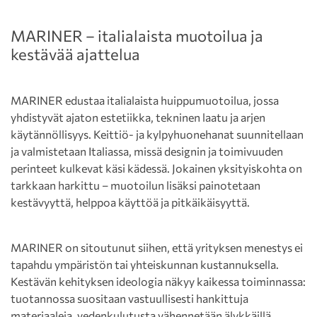
MARINER – italialaista muotoilua ja
kestävää ajattelua
MARINER edustaa italialaista huippumuotoilua, jossa
yhdistyvät ajaton estetiikka, tekninen laatu ja arjen
käytännöllisyys. Keittiö- ja kylpyhuonehanat suunnitellaan
ja valmistetaan Italiassa, missä designin ja toimivuuden
perinteet kulkevat käsi kädessä. Jokainen yksityiskohta on
tarkkaan harkittu – muotoilun lisäksi painotetaan
kestävyyttä, helppoa käyttöä ja pitkäikäisyyttä.
MARINER on sitoutunut siihen, että yrityksen menestys ei
tapahdu ympäristön tai yhteiskunnan kustannuksella.
Kestävän kehityksen ideologia näkyy kaikessa toiminnassa:
tuotannossa suositaan vastuullisesti hankittuja
materiaaleja, vedenkulutusta vähennetään älykkäillä