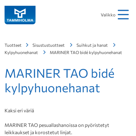
Hakusana
Hae
Valikko
Tuotteet
Sisustustuotteet
Suihkut ja hanat
Kylpyhuonehanat
MARINER TAO bidé kylpyhuonehanat
MARINER TAO bidé
kylpyhuonehanat
Kaksi eri väriä
MARINER TAO pesuallashanoissa on pyöristetyt
leikkaukset ja korostetut linjat.