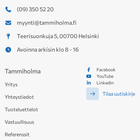
(09) 350 52 20
myynti@tammiholma.fi
Teerisuonkuja 5, 00700 Helsinki
Avoinna arkisin klo 8 - 16
Facebook
Tammiholma
YouTube
LinkedIn
Yritys
Tilaa uutiskirje
Yhteystiedot
Tuoteluettelot
Vastuullisuus
Referenssit