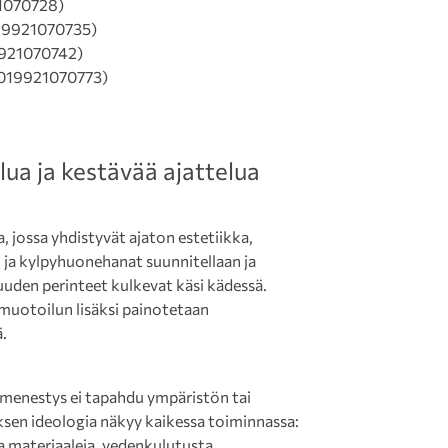
070728)
9921070735)
921070742)
19921070773)
ua ja kestävää ajattelua
 jossa yhdistyvät ajaton estetiikka,
ö- ja kylpyhuonehanat suunnitellaan ja
vuuden perinteet kulkevat käsi kädessä.
 muotoilun lisäksi painotetaan
.
 menestys ei tapahdu ympäristön tai
sen ideologia näkyy kaikessa toiminnassa:
a materiaaleja, vedenkulutusta