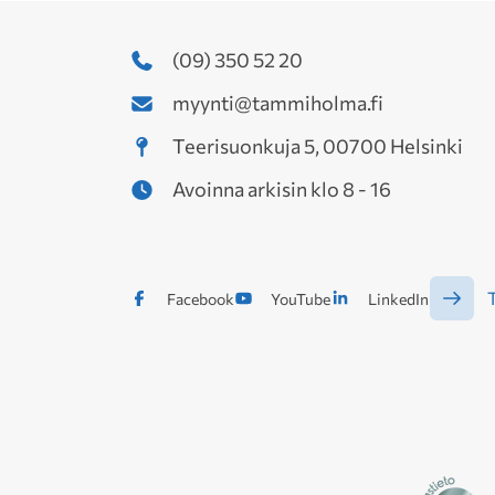
(09) 350 52 20
myynti@tammiholma.fi
Teerisuonkuja 5, 00700 Helsinki
Avoinna arkisin klo 8 - 16
T
Facebook
YouTube
LinkedIn