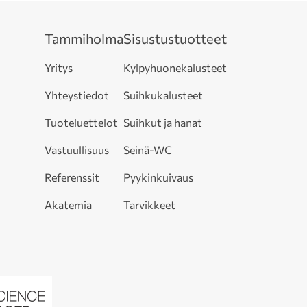
Tammiholma
Sisustustuotteet
Yritys
Kylpyhuonekalusteet
Yhteystiedot
Suihkukalusteet
Tuoteluettelot
Suihkut ja hanat
Vastuullisuus
Seinä-WC
Referenssit
Pyykinkuivaus
Akatemia
Tarvikkeet