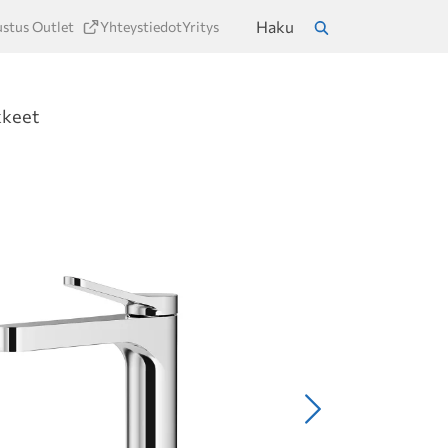
Haku
ustus Outlet
Yhteystiedot
Yritys
a
Hae
kkeet
Seuraava