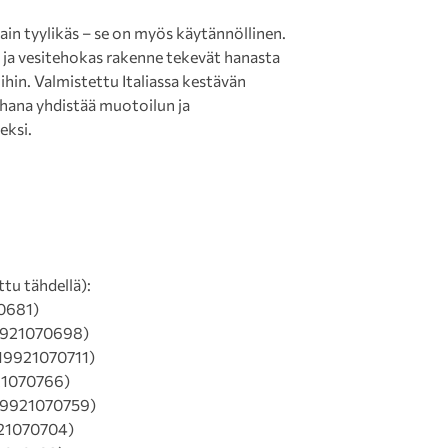
ain tyylikäs – se on myös käytännöllinen.
 ja vesitehokas rakenne tekevät hanasta
loihin. Valmistettu Italiassa kestävän
hana yhdistää muotoilun ja
eksi.
ttu tähdellä):
0681)
921070698)
9921070711)
1070766)
9921070759)
21070704)