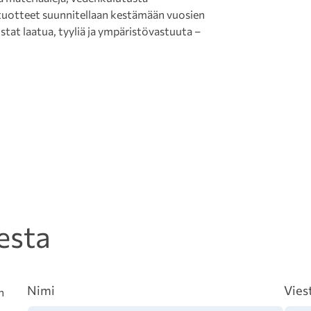
ja tuotteet suunnitellaan kestämään vuosien
stat laatua, tyyliä ja ympäristövastuuta –
esta
Nimi
Vies
n
.