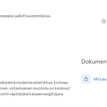
seesi palkittua estetiikkaa.
Dokument
Mittak
istelmä modernia estetiikkaa, korkeaa
llinen, virtaviivainen muotoilu on kerännyt
 toimii näyttävänä katseenvangitsijana