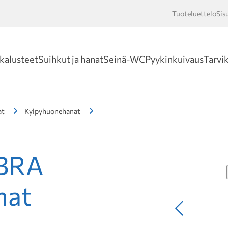
Tuoteluettelo
Sis
Hakusan
kalusteet
Suihkut ja hanat
Seinä-WC
Pyykinkuivaus
Tarvi
at
Kylpyhuonehanat
BRA
nat
Edellinen