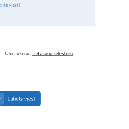
osuoja
Olen lukenut
tietosuojaselosteen
Lähetä viesti