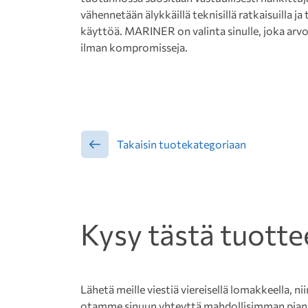
vähennetään älykkäillä teknisillä ratkaisuilla 
käyttöä. MARINER on valinta sinulle, joka arvo
ilman kompromisseja.
Takaisin tuotekategoriaan
Kysy tästä tuotte
Lähetä meille viestiä viereisellä lomakkeella, nii
otamme sinuun yhteyttä mahdollisimman pian