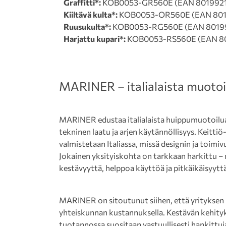
Graffitti*:
KOB0053-GR560E (EAN 8019921
Kiiltävä kulta*:
KOB0053-OR560E (EAN 801
Ruusukulta*:
KOB0053-RG560E (EAN 8019
Harjattu kupari*:
KOB0053-RS560E (EAN 80
MARINER – italialaista muotoil
MARINER edustaa italialaista huippumuotoilua,
tekninen laatu ja arjen käytännöllisyys. Keitti
valmistetaan Italiassa, missä designin ja toimi
Jokainen yksityiskohta on tarkkaan harkittu –
kestävyyttä, helppoa käyttöä ja pitkäikäisyyttä
MARINER on sitoutunut siihen, että yrityksen
yhteiskunnan kustannuksella. Kestävän kehityk
tuotannossa suositaan vastuullisesti hankittuj