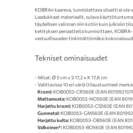
KOBRAn kaareva, tunnistettava siluetti ei ole v
Laadukkaat materiaalit, sulava käyttötuntuma
täydellisen valinnan niin kotiin kuin julkisiin ti
kehityksen periaatteita kunnioittaen, KOBRA-
vastuullisuuden tinkimättömäksi kokonaisuud
Tekniset ominaisuudet
- Mitat: Ø 5 cm x S 17,2 x K 17,8 cm
- Valittavissa 10 eri väriä (tilaustuotteet merka
Kromi:
KOB0053-CR560E (EAN 801992107
Mattamusta:
KOB0053-NO560E (EAN 8019
Harjattu kromi:
KOB0053-CS560E (EAN 801
Gunmetal:
KOB0053-GM560E (EAN 801992
Harjattu kulta:
KOB0053-OB560E (EAN 801
Valkoinen*:
KOB0053-BO560E (EAN 80199