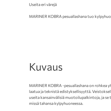
Useita eri värejä
MARINER KOBRA pesuallashana tuo kylpyhuonee
Kuvaus
MARINER KOBRA -pesuallashana on rohkea yhd
laatua ja teknistä edistyksellisyyttä. Veistokse
useita kansainvälisiä muotoilupalkintoja, ja se
missä tahansa kylpyhuoneessa.