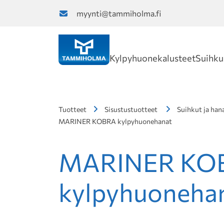
myynti@tammiholma.fi
Kylpyhuonekalusteet
Suihku
Tuotteet
Sisustustuotteet
Suihkut ja han
MARINER KOBRA kylpyhuonehanat
MARINER KO
kylpyhuoneha