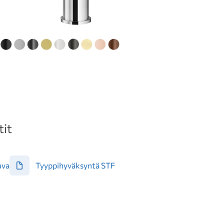
it
uva
Tyyppihyväksyntä STF