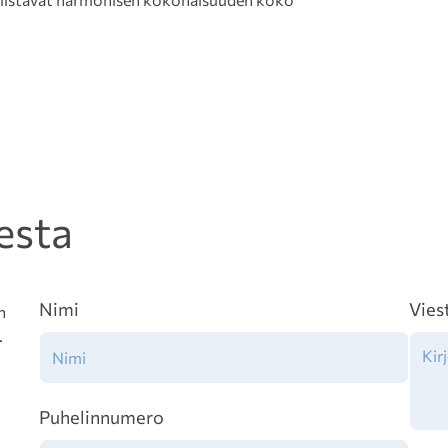
esta
Nimi
Vies
n
.
Puhelinnumero