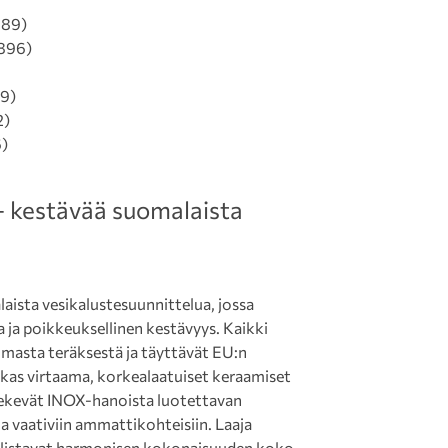
889)
896)
9)
2)
)
 kestävää suomalaista
sta vesikalustesuunnittelua, jossa
a ja poikkeuksellinen kestävyys. Kaikki
masta teräksestä ja täyttävät EU:n
kas virtaama, korkealaatuiset keraamiset
 tekevät INOX-hanoista luotettavan
n ja vaativiin ammattikohteisiin. Laaja
ollistavat harmonisen kokonaisuuden koko