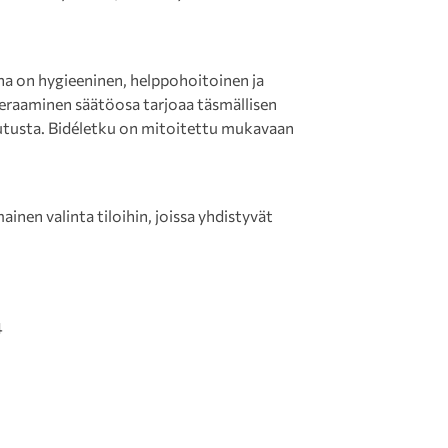
a on hygieeninen, helppohoitoinen ja
Keraaminen säätöosa tarjoaa täsmällisen
utusta. Bidéletku on mitoitettu mukavaan
nen valinta tiloihin, joissa yhdistyvät
4