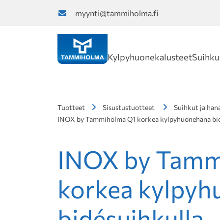
myynti@tammiholma.fi
Kylpyhuonekalusteet
Suihku
Tuotteet
Sisustustuotteet
Suihkut ja han
INOX by Tammiholma Q1 korkea kylpyhuonehana bid
INOX by Tamm
korkea kylpy
bidésuihkulla