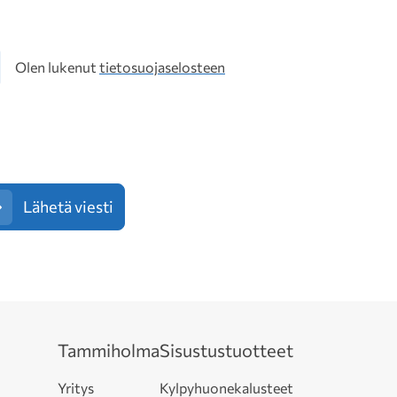
osuoja
Olen lukenut
tietosuojaselosteen
Lähetä viesti
Tammiholma
Sisustustuotteet
Yritys
Kylpyhuonekalusteet