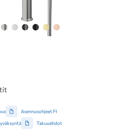
it
uva
Asennusohjeet FI
yväksyntä
Takuuehdot