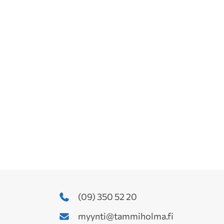
(09) 350 52 20
myynti@tammiholma.fi