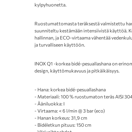
kylpyhuonetta.
Ruostumattomasta teräksestä valmistettu han
suunniteltu kestämään intensiivistä käyttöä. 
hallinnan, ja ECO-virtaama vähentää vedenkul
ja turvalliseen käyttöön.
INOX Q1 -korkea bidé-pesuallashana on erinomai
design, käyttömukavuus ja pitkäikäisyys.
- Hana: korkea bidé-pesuallashana
- Materiaali: 100 % ruostumaton teräs AISI 30
- Ääniluokka: I
- Virtaama: < 6 l/min @ 3 bar (eco)
- Hanan korkeus: 31,9 cm
- Bidéletkun pituus: 150 cm
- Värivaihtoehdot