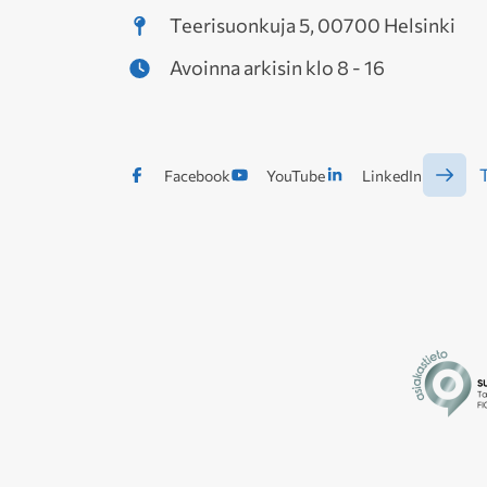
Teerisuonkuja 5, 00700 Helsinki
Avoinna arkisin klo 8 - 16
T
Facebook
YouTube
LinkedIn