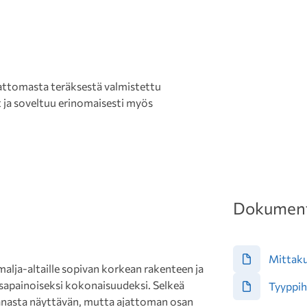
attomasta teräksestä valmistettu
t ja soveltuu erinomaisesti myös
Dokument
Mittak
alja-altaille sopivan korkean rakenteen ja
sapainoiseksi kokonaisuudeksi. Selkeä
Tyyppih
hanasta näyttävän, mutta ajattoman osan