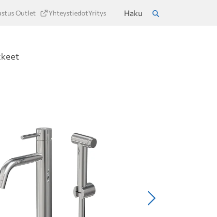
Haku
ustus Outlet
Yhteystiedot
Yritys
a
Hae
kkeet
Seuraava