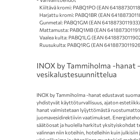
Kiiltävä kromi: PABQ1PO (EAN 6418873011
Harjattu kromi: PABQ1BR (EAN 6418873011
Gunmetal: PABQ1GM (EAN 6418873011933)
Mattamusta: PABQ1MB (EAN 641887301191
Vaalea kulta: PABQ1LG (EAN 641887301190
Ruusukulta: PABQ1RG (EAN 6418873011926
INOX by Tammiholma -hanat –
vesi­kalustesuunnittelua
INOX by Tammiholma -hanat edustavat suomalai
yhdistyvät käyttöturvallisuus, ajaton estetiikk
hanat valmistetaan lyijyttömästä ruostumatto
juomavesidirektiivin vaatimukset. Energiateho
säätöosat ja huolella harkitut yksityiskohdat
valinnan niin koteihin, hotelleihin kuin julkisii
värivalikoima ja yhtenäinen muotokieli mahd