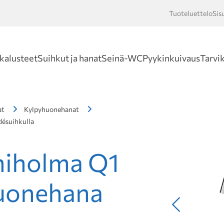
Tuoteluettelo
Sis
Hakusan
kalusteet
Suihkut ja hanat
Seinä-WC
Pyykinkuivaus
Tarvi
at
Kylpyhuonehanat
ésuihkulla
iholma Q1
huonehana
Edellinen