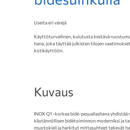
Useita eri värejä
Käyttöturvallinen, kulutusta kestävä ruostum
hana, joka täyttää julkisten tilojen vaatimukse
kotikäyttöön.
Kuvaus
INOX Q1 -korkea bidé-pesuallashana yhdistää m
käytännöllisen bidétoiminnon moderniksi ja ta
muotokieli ja harkitut mittasuhteet tekevät 