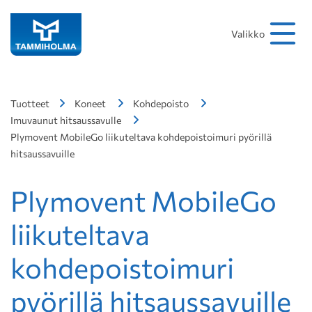
Hakusana
Hae
Valikko
Tuotteet
Koneet
Kohdepoisto
Imuvaunut hitsaussavulle
Plymovent MobileGo liikuteltava kohdepoistoimuri pyörillä
hitsaussavuille
Plymovent MobileGo
liikuteltava
kohdepoistoimuri
pyörillä hitsaussavuille