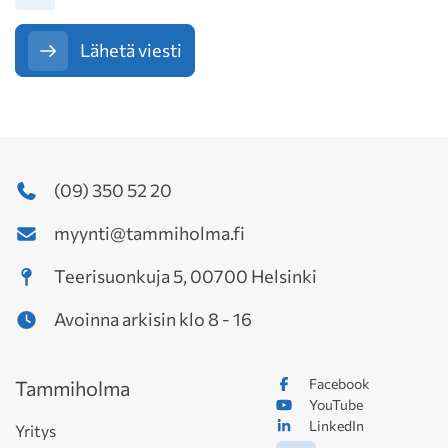
Lähetä viesti
(09) 350 52 20
myynti@tammiholma.fi
Teerisuonkuja 5, 00700 Helsinki
Avoinna arkisin klo 8 - 16
Facebook
Tammiholma
YouTube
LinkedIn
Yritys