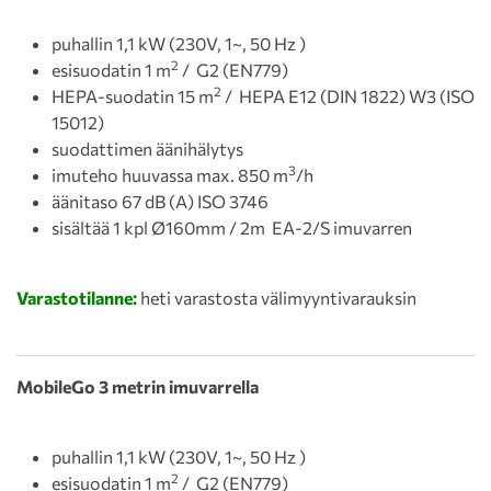
puhallin 1,1 kW (230V, 1~, 50 Hz )
2
esisuodatin 1 m
/ G2 (EN779)
2
HEPA-suodatin 15 m
/ HEPA E12 (DIN 1822) W3 (ISO
15012)
suodattimen äänihälytys
3
imuteho huuvassa max. 850 m
/h
äänitaso 67 dB (A) ISO 3746
sisältää 1 kpl Ø160mm / 2m EA-2/S imuvarren
Varastotilanne:
heti varastosta välimyyntivarauksin
MobileGo 3 metrin imuvarrella
puhallin 1,1 kW (230V, 1~, 50 Hz )
2
esisuodatin 1 m
/ G2 (EN779)