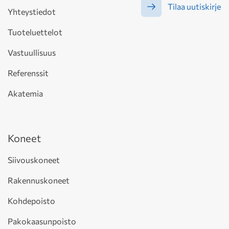
Tilaa uutiskirje
Yhteystiedot
Tuoteluettelot
Vastuullisuus
Referenssit
Akatemia
Koneet
Siivouskoneet
Rakennuskoneet
Kohdepoisto
Pakokaasunpoisto