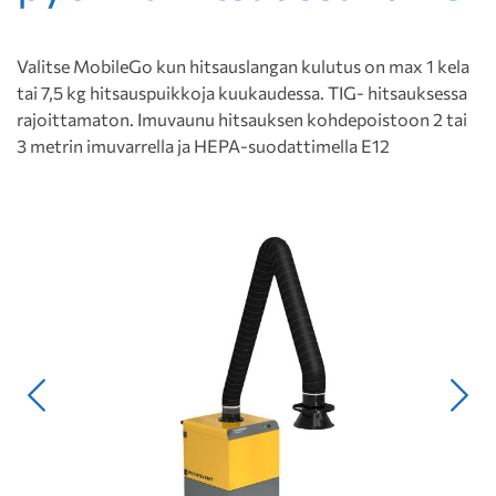
Valitse MobileGo kun hitsauslangan kulutus on max 1 kela
tai 7,5 kg hitsauspuikkoja kuukaudessa. TIG- hitsauksessa
rajoittamaton. Imuvaunu hitsauksen kohdepoistoon 2 tai
3 metrin imuvarrella ja HEPA-suodattimella E12
Edellinen
Seur