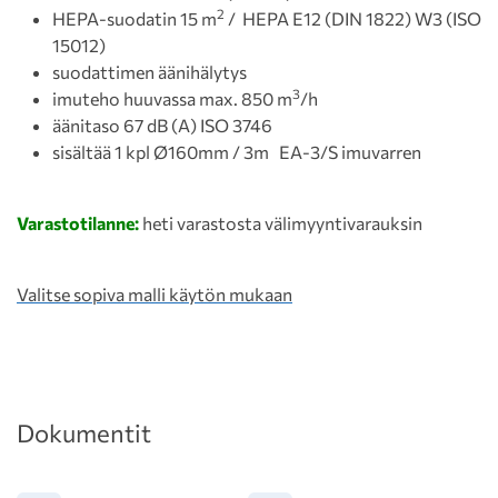
2
HEPA-suodatin 15 m
/ HEPA E12 (DIN 1822) W3 (ISO
15012)
suodattimen äänihälytys
3
imuteho huuvassa max. 850 m
/h
äänitaso 67 dB (A) ISO 3746
sisältää 1 kpl Ø160mm / 3m EA-3/S imuvarren
Varastotilanne:
heti varastosta välimyyntivarauksin
Valitse sopiva malli käytön mukaan
Dokumentit