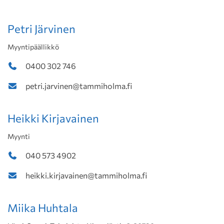
Petri Järvinen
Myyntipäällikkö
0400 302 746
petri.jarvinen@tammiholma.fi
Heikki Kirjavainen
Myynti
040 573 4902
heikki.kirjavainen@tammiholma.fi
Miika Huhtala