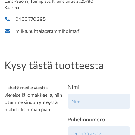
Länsi-Suomi, Toimipiste: Niemeläntie 3, 20780
Kaarina
0400 770 295
miika.huhtala@tammiholma.fi
Kysy tästä tuotteesta
Nimi
Lähetä meille viestiä
viereisellä lomakkeella, niin
otamme sinuun yhteyttä
mahdollisimman pian.
Puhelinnumero