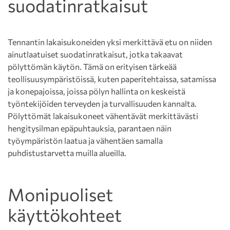
suodatinratkaisut
Tennantin lakaisukoneiden yksi merkittävä etu on niiden
ainutlaatuiset suodatinratkaisut, jotka takaavat
pölyttömän käytön. Tämä on erityisen tärkeää
teollisuusympäristöissä, kuten paperitehtaissa, satamissa
ja konepajoissa, joissa pölyn hallinta on keskeistä
työntekijöiden terveyden ja turvallisuuden kannalta.
Pölyttömät lakaisukoneet vähentävät merkittävästi
hengitysilman epäpuhtauksia, parantaen näin
työympäristön laatua ja vähentäen samalla
puhdistustarvetta muilla alueilla.
Monipuoliset
käyttökohteet