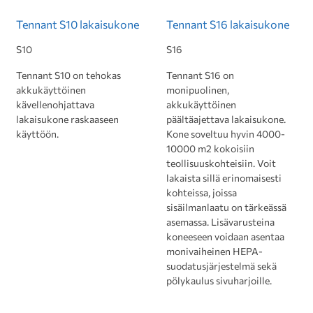
Tennant S10 lakaisukone
Tennant S16 lakaisukone
S10
S16
Tennant S10 on tehokas
Tennant S16 on
akkukäyttöinen
monipuolinen,
kävellenohjattava
akkukäyttöinen
lakaisukone raskaaseen
päältäajettava lakaisukone.
käyttöön.
Kone soveltuu hyvin 4000-
10000 m2 kokoisiin
teollisuuskohteisiin. Voit
lakaista sillä erinomaisesti
kohteissa, joissa
sisäilmanlaatu on tärkeässä
asemassa. Lisävarusteina
koneeseen voidaan asentaa
monivaiheinen HEPA-
suodatusjärjestelmä sekä
pölykaulus sivuharjoille.