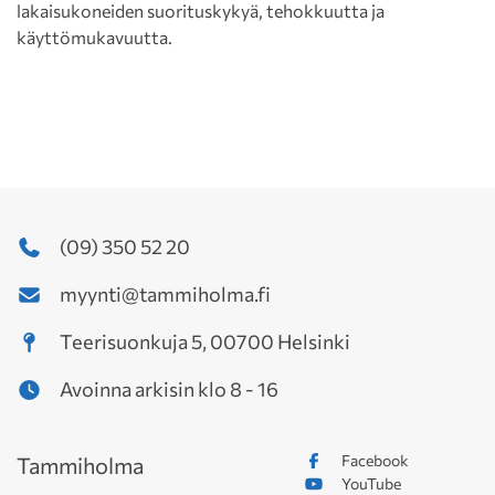
lakaisukoneiden suorituskykyä, tehokkuutta ja
käyttömukavuutta.
(09) 350 52 20
myynti@tammiholma.fi
Teerisuonkuja 5, 00700 Helsinki
Avoinna arkisin klo 8 - 16
Facebook
Tammiholma
YouTube