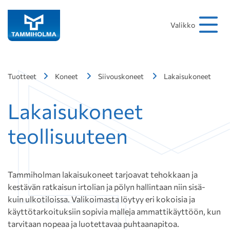
Hakusana
Hae
Valikko
Tuotteet
Koneet
Siivouskoneet
Lakaisukoneet
Lakaisukoneet
teollisuuteen
Tammiholman lakaisukoneet tarjoavat tehokkaan ja
kestävän ratkaisun irtolian ja pölyn hallintaan niin sisä-
kuin ulkotiloissa. Valikoimasta löytyy eri kokoisia ja
käyttötarkoituksiin sopivia malleja ammattikäyttöön, kun
tarvitaan nopeaa ja luotettavaa puhtaanapitoa.