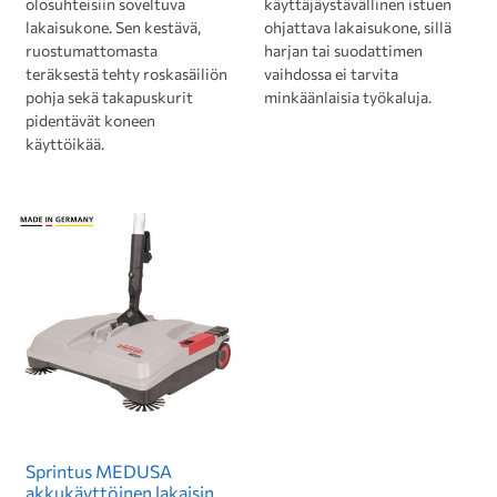
olosuhteisiin soveltuva
käyttäjäystävällinen istuen
lakaisukone. Sen kestävä,
ohjattava lakaisukone, sillä
ruostumattomasta
harjan tai suodattimen
teräksestä tehty roskasäiliön
vaihdossa ei tarvita
pohja sekä takapuskurit
minkäänlaisia työkaluja.
pidentävät koneen
käyttöikää.
Sprintus MEDUSA
akkukäyttöinen lakaisin