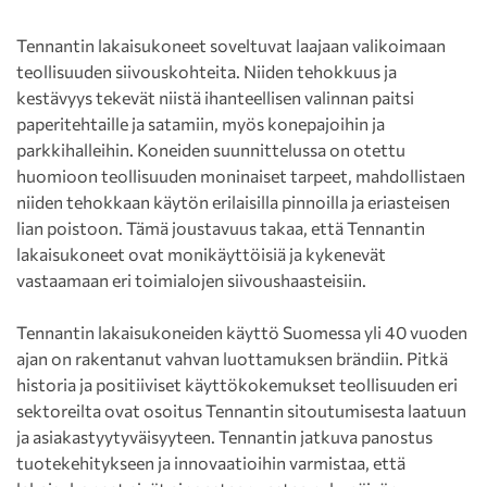
Tennantin lakaisukoneet soveltuvat laajaan valikoimaan
teollisuuden siivouskohteita. Niiden tehokkuus ja
kestävyys tekevät niistä ihanteellisen valinnan paitsi
paperitehtaille ja satamiin, myös konepajoihin ja
parkkihalleihin. Koneiden suunnittelussa on otettu
huomioon teollisuuden moninaiset tarpeet, mahdollistaen
niiden tehokkaan käytön erilaisilla pinnoilla ja eriasteisen
lian poistoon. Tämä joustavuus takaa, että Tennantin
lakaisukoneet ovat monikäyttöisiä ja kykenevät
vastaamaan eri toimialojen siivoushaasteisiin.
Tennantin lakaisukoneiden käyttö Suomessa yli 40 vuoden
ajan on rakentanut vahvan luottamuksen brändiin. Pitkä
historia ja positiiviset käyttökokemukset teollisuuden eri
sektoreilta ovat osoitus Tennantin sitoutumisesta laatuun
ja asiakastyytyväisyyteen. Tennantin jatkuva panostus
tuotekehitykseen ja innovaatioihin varmistaa, että