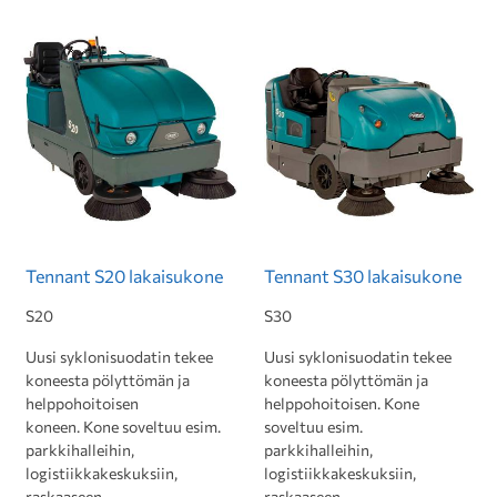
Tennant S20 lakaisukone
Tennant S30 lakaisukone
S20
S30
Uusi syklonisuodatin tekee
Uusi syklonisuodatin tekee
koneesta pölyttömän ja
koneesta pölyttömän ja
helppohoitoisen
helppohoitoisen. Kone
koneen. Kone soveltuu esim.
soveltuu esim.
parkkihalleihin,
parkkihalleihin,
logistiikkakeskuksiin,
logistiikkakeskuksiin,
raskaaseen
raskaaseen