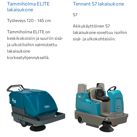
Tammiholma ELITE
Tennant S7 lakaisukone
lakaisukone
S7
Työleveys 120 - 145 cm
Akkukäyttöinen S7
Tammiholma ELITE on
lakaisukone soveltuu isoihin
keskikokoisiin ja suuriin sisä-
sisä- ja ulkokohteisiin.
ja ulkotiloihin valmistettu
lakaisukone
korkeatyhjennyksellä.