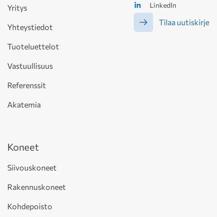
LinkedIn
Yritys
Tilaa uutiskirje
Yhteystiedot
Tuoteluettelot
Vastuullisuus
Referenssit
Akatemia
Koneet
Siivouskoneet
Rakennuskoneet
Kohdepoisto