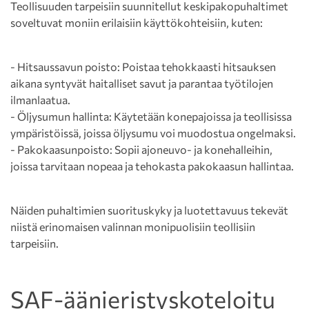
Teollisuuden tarpeisiin suunnitellut keskipakopuhaltimet
soveltuvat moniin erilaisiin käyttökohteisiin, kuten:
- Hitsaussavun poisto: Poistaa tehokkaasti hitsauksen
aikana syntyvät haitalliset savut ja parantaa työtilojen
ilmanlaatua.
- Öljysumun hallinta: Käytetään konepajoissa ja teollisissa
ympäristöissä, joissa öljysumu voi muodostua ongelmaksi.
- Pakokaasunpoisto: Sopii ajoneuvo- ja konehalleihin,
joissa tarvitaan nopeaa ja tehokasta pakokaasun hallintaa.
Näiden puhaltimien suorituskyky ja luotettavuus tekevät
niistä erinomaisen valinnan monipuolisiin teollisiin
tarpeisiin.
SAF-äänieristyskoteloitu