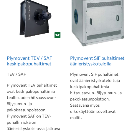
Plymovent TEV / SAF
Plymovent SIF puhaltimet
keskipakopuhaltimet
äänieristyskotelolla
TEV / SAF
Plymovent SIF puhaltimet
ovat äänieristyskoteloituja
Plymovent TEV puhaltimet
keskipakopuhaltimia
ovat keskipakopuhaltimia
hitsaussavun- öljysumun- ja
teollisuuden hitsaussavun-
pakokaasunpoistoon.
öljysumun- ja
Saatavana myös
pakokaasunpoistoon.
ulkokäyttöön soveltuvat
Plymovent SAF on TEV-
mallit.
puhallin joka on
äänieristyskotelossa. Jatkuva