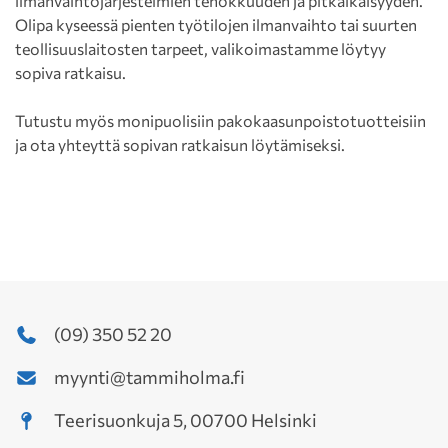
ilmanvaihtojärjestelmien tehokkuuden ja pitkäikäisyyden.
Olipa kyseessä pienten työtilojen ilmanvaihto tai suurten
teollisuuslaitosten tarpeet, valikoimastamme löytyy
sopiva ratkaisu.
Tutustu myös monipuolisiin pakokaasunpoistotuotteisiin
ja ota yhteyttä sopivan ratkaisun löytämiseksi.
(09) 350 52 20
myynti@tammiholma.fi
Teerisuonkuja 5, 00700 Helsinki