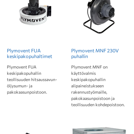
Plymovent FUA
Plymovent MNF 230V
keskipakopuhaltimet
puhallin
Plymovent FUA
Plymovent MNF on
keskipakopuhallin
käyttövalmis
teollisuuden hitsaussavun-
keskipakopuhallin
öljysumun- ja
alipaineistukseen
pakokaasunpoistoon.
rakennustyömaille,
pakokaasunpoistoon ja
teollisuuden kohdepoistoon.