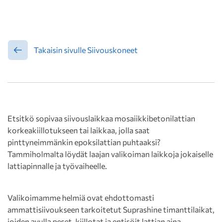
Takaisin sivulle Siivouskoneet
Etsitkö sopivaa siivouslaikkaa mosaiikkibetonilattian
korkeakiillotukseen tai laikkaa, jolla saat
pinttyneimmänkin epoksilattian puhtaaksi?
Tammiholmalta löydät laajan valikoiman laikkoja jokaiselle
lattiapinnalle ja työvaiheelle.
Valikoimamme helmiä ovat ehdottomasti
ammattisiivoukseen tarkoitetut Suprashine timanttilaikat,
joiden avulla peset, kiillotat ja entisöit lattian aina