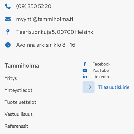
(09) 350 52 20
myynti@tammiholma.fi
Teerisuonkuja 5, 00700 Helsinki
Avoinna arkisin klo 8 - 16
Facebook
Tammiholma
YouTube
LinkedIn
Yritys
Tilaa uutiskirje
Yhteystiedot
Tuoteluettelot
Vastuullisuus
Referenssit