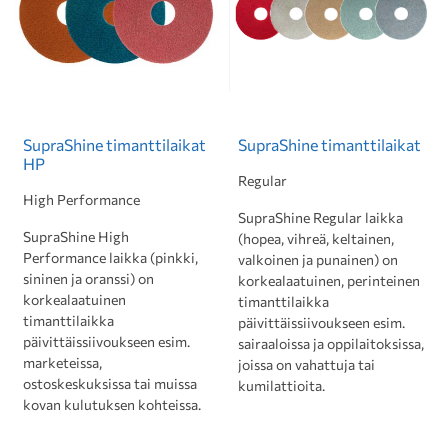
SupraShine timanttilaikat
SupraShine timanttilaikat
HP
Regular
High Performance
SupraShine Regular laikka
SupraShine High
(hopea, vihreä, keltainen,
Performance laikka (pinkki,
valkoinen ja punainen) on
sininen ja oranssi) on
korkealaatuinen, perinteinen
korkealaatuinen
timanttilaikka
timanttilaikka
päivittäissiivoukseen esim.
päivittäissiivoukseen esim.
sairaaloissa ja oppilaitoksissa,
marketeissa,
joissa on vahattuja tai
ostoskeskuksissa tai muissa
kumilattioita.
kovan kulutuksen kohteissa.