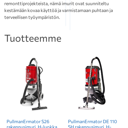
remonttiprojekteista, nämä imurit ovat suunniteltu
kestämään kovaa käyttöä ja varmistamaan puhtaan ja
terveellisen työympäristön.
Tuotteemme
PullmanErmator S26
PullmanErmator DE 110
rakennusimuri, H-luokka
SH rakennusimuri, H-