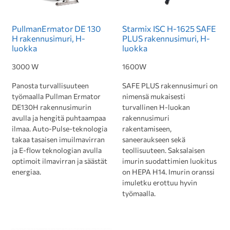
PullmanErmator DE 130
Starmix ISC H-1625 SAFE
H rakennusimuri, H-
PLUS rakennusimuri, H-
luokka
luokka
3000 W
1600W
Panosta turvallisuuteen
SAFE PLUS rakennusimuri on
työmaalla Pullman Ermator
nimensä mukaisesti
DE130H rakennusimurin
turvallinen H-luokan
avulla ja hengitä puhtaampaa
rakennusimuri
ilmaa. Auto-Pulse-teknologia
rakentamiseen,
takaa tasaisen imuilmavirran
saneeraukseen sekä
ja E-flow teknologian avulla
teollisuuteen. Saksalaisen
optimoit ilmavirran ja säästät
imurin suodattimien luokitus
energiaa.
on HEPA H14. Imurin oranssi
imuletku erottuu hyvin
työmaalla.