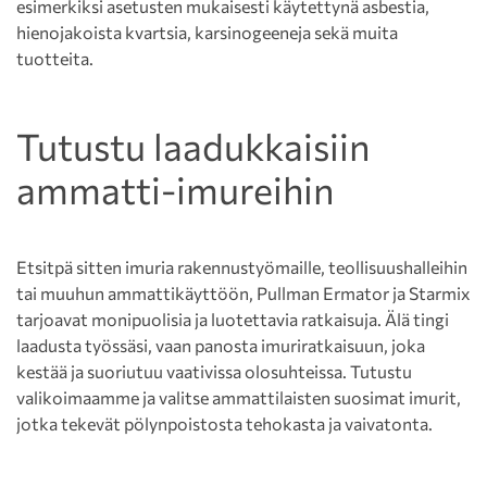
esimerkiksi asetusten mukaisesti käytettynä asbestia,
hienojakoista kvartsia, karsinogeeneja sekä muita
tuotteita.
Tutustu laadukkaisiin
ammatti-imureihin
Etsitpä sitten imuria rakennustyömaille, teollisuushalleihin
tai muuhun ammattikäyttöön, Pullman Ermator ja Starmix
tarjoavat monipuolisia ja luotettavia ratkaisuja. Älä tingi
laadusta työssäsi, vaan panosta imuriratkaisuun, joka
kestää ja suoriutuu vaativissa olosuhteissa. Tutustu
valikoimaamme ja valitse ammattilaisten suosimat imurit,
jotka tekevät pölynpoistosta tehokasta ja vaivatonta.