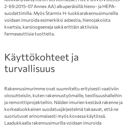
2-69:2015-07 Annex AA) alkuperäisillä hieno- ja HEPA-
suodattimilla. Myös Starmix H-luokkarakennusimureilla
voidaan imuroida esimerkiksi asbestia, hienojakoista
kvartsia, karsinogeeneja sekä erittäin aktiivisia
farmaseuttisia tuotteita.
Käyttökohteet ja
turvallisuus
Rakennusimurimme ovat suunniteltu erityisesti vaativiin
olosuhteisiin, kuten rakennustyömaille, teollisuushalleihin
ja remonttiprojekteihin. Näiden imurien kestävä rakenne ja
korkealuokkainen suodatusjärjestelmä takaavat, että ne
suoriutuvat erinomaisesti myös kovassa käytössä.
Laadukkaalla rakennusimurilla voidaan imuroida