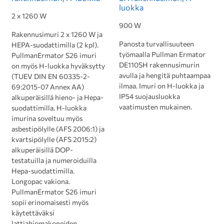
luokka
2 x 1260 W
900 W
Rakennusimuri 2 x 1260 W ja
Panosta turvallisuuteen
HEPA-suodattimilla (2 kpl).
työmaalla Pullman Ermator
PullmanErmator S26 imuri
DE110SH rakennusimurin
on myös H-luokka hyväksytty
avulla ja hengitä puhtaampaa
(TUEV DIN EN 60335-2-
ilmaa. Imuri on H-luokka ja
69:2015-07 Annex AA)
IP54 suojausluokka
alkuperäisillä hieno- ja Hepa-
vaatimusten mukainen.
suodattimilla. H-luokka
imurina soveltuu myös
asbestipölylle (AFS 2006:1) ja
kvartsipölylle (AFS 2015:2)
alkuperäisillä DOP-
testatuilla ja numeroiduilla
Hepa-suodattimilla.
Longopac vakiona.
PullmanErmator S26 imuri
sopii erinomaisesti myös
käytettäväksi
lattiahiomakoneiden