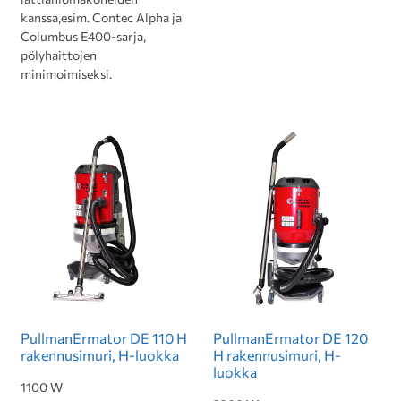
kanssa,esim. Contec Alpha ja
Columbus E400-sarja,
pölyhaittojen
minimoimiseksi.
PullmanErmator DE 110 H
PullmanErmator DE 120
rakennusimuri, H-luokka
H rakennusimuri, H-
luokka
1100 W