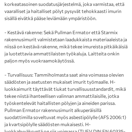
korkeatasoinen suodatusjärjestelmä, joka varmistaa, että
vaaralliset ja haitalliset pölyt pysyvät tehokkaasti imurin
sisällä eivätkä pääse leviämään ympäristöön.
- Kestävä rakenne: Sekä Pullman Ermator että Starmix
rakennusimurit valmistetaan laadukkaista materiaaleista ja
niissä on kestävä rakenne, mikä tekee imureista pitkäikäisiä
ja luotettavia ammattilaisten työkaluja. Laitteita onkin
paljon myös vuokraamokäytössä.
- Turvallisuus: Tammiholmasta saat aina voimassa olevien
säädösten ja asetusten mukaiset imurit työmaalle. H-
luokkaimurit täyttävät tiukat turvallisuusstandardit, mikä
tekee niistä ihanteellisen valinnan ammattilaisille, jotka
työskentelevät haitallisten pölyjen ja aineiden parissa.
Pullman Ermator rakennusimurit alkuperäisillä
suodattimilla soveltuvat myös asbestipölylle (AFS 2006:1)
ja kvartsipölylle säädösten mukaisesti. H-
luokkahyväksyntä on siis voimassa (TUEV DIN EN 60335-