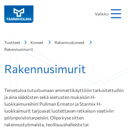
Hakusana
Hae
Valikko
Tuotteet
Koneet
Rakennuskoneet
Rakennusimurit
Rakennusimurit
Tervetuloa tutustumaan ammattikäyttöön tarkoitettuihin
ja aina säädösten sekä asetusten mukaisiin H-
luokkaimureihin! Pullman Ermator ja Starmix H-
luokkaimurit tarjoavat luotettavan ratkaisun vaativiin
pölynpoistotarpeisiin. Olipa kyse sitten
rakennustyömaista, teollisuushalleista tai