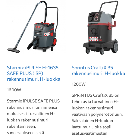
Starmix iPULSE H-1635
Sprintus CraftiX 35
SAFE PLUS (ISP)
rakennusimuri, H-luokka
rakennusimuri, H-luokka
1200W
1600W
SPRiNTUS CraftiX 35 on
Starmix iPULSE SAFE PLUS
tehokas ja turvallinen H-
rakennusimuri on nimensä
luokan rakennusimuri
mukaisesti turvallinen H-
vaativaan pölynerotteluun.
luokan rakennusimuri
Saksalainen H-luokan
rakentamiseen,
laatuimuri, joka sopii
saneeraukseen sekä
asetusvaatimusten