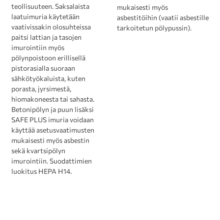
teollisuuteen. Saksalaista
mukaisesti myös
laatuimuria käytetään
asbestitöihin (vaatii asbestille
vaativissakin olosuhteissa
tarkoitetun pölypussin).
paitsi lattian ja tasojen
imurointiin myös
pölynpoistoon erillisellä
pistorasialla suoraan
sähkötyökaluista, kuten
porasta, jyrsimestä,
hiomakoneesta tai sahasta.
Betonipölyn ja puun lisäksi
SAFE PLUS imuria voidaan
käyttää asetusvaatimusten
mukaisesti myös asbestin
sekä kvartsipölyn
imurointiin. Suodattimien
luokitus HEPA H14.