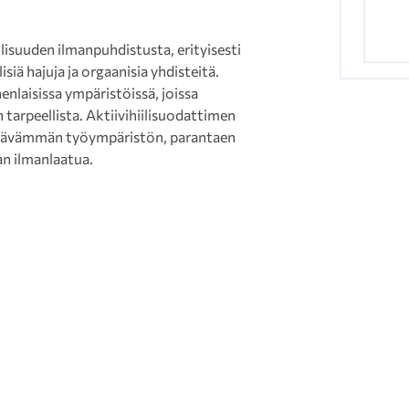
lisuuden ilmanpuhdistusta, erityisesti
isiä hajuja ja orgaanisia yhdisteitä.
laisissa ympäristöissä, joissa
 tarpeellista. Aktiivihiilisuodattimen
yttävämmän työympäristön, parantaen
an ilmanlaatua.