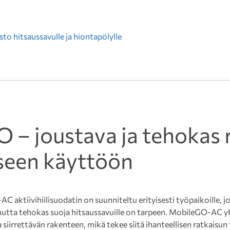
to hitsaussavulle ja hiontapölylle
 – joustava ja tehokas 
seen käyttöön
aktiivihiilisuodatin on suunniteltu erityisesti työpaikoille, j
mutta tehokas suoja hitsaussavuille on tarpeen. MobileGO-AC y
 siirrettävän rakenteen, mikä tekee siitä ihanteellisen ratkaisun t