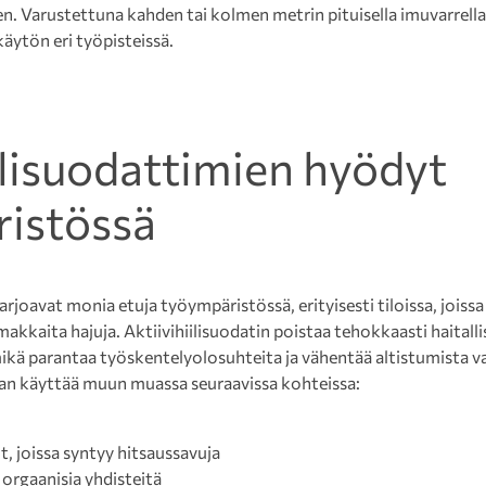
een. Varustettuna kahden tai kolmen metrin pituisella imuvarre
äytön eri työpisteissä.
ilisuodattimien hyödyt
istössä
arjoavat monia etuja työympäristössä, erityisesti tiloissa, joissa
makkaita hajuja. Aktiivihiilisuodatin poistaa tehokkaasti haitallis
ikä parantaa työskentelyolosuhteita ja vähentää altistumista vaara
an käyttää muun muassa seuraavissa kohteissa:
t, joissa syntyy hitsaussavuja
y orgaanisia yhdisteitä