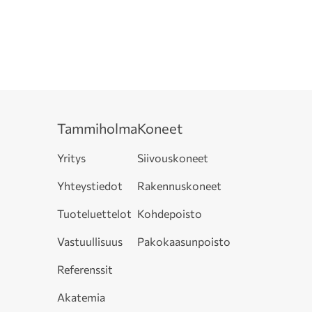
Tammiholma
Koneet
Yritys
Siivouskoneet
Yhteystiedot
Rakennuskoneet
Tuoteluettelot
Kohdepoisto
Vastuullisuus
Pakokaasunpoisto
Referenssit
Akatemia