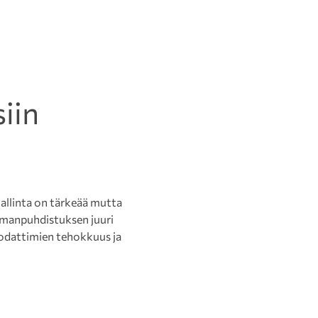
iin
hallinta on tärkeää mutta
ilmanpuhdistuksen juuri
isuodattimien tehokkuus ja