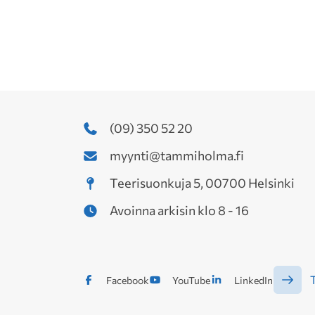
(09) 350 52 20
myynti@tammiholma.fi
Teerisuonkuja 5, 00700 Helsinki
Avoinna arkisin klo 8 - 16
T
Facebook
YouTube
LinkedIn