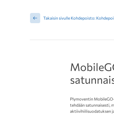
Takaisin sivulle Kohdepoisto: Kohdepois
MobileGO
satunnai
Plymoventin MobileGO-AC 
tehdään satunnaisesti, 
aktiivihiilisuodatuksen ja