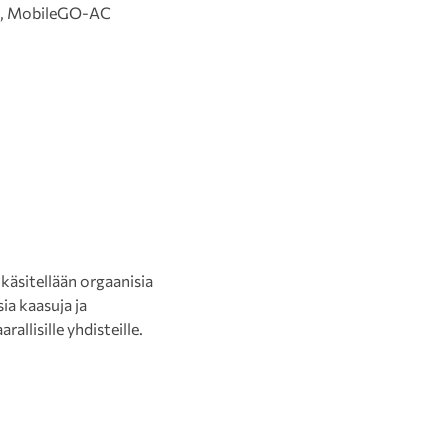
lla, MobileGO-AC
 käsitellään orgaanisia
ia kaasuja ja
llisille yhdisteille.