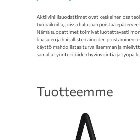
Aktiivihiilisuodattimet ovat keskeinen osa teol
työpaikoilla, joissa halutaan poistaa epäterveell
Nämä suodattimet toimivat luotettavasti monen
kaasujen ja haitallisten aineiden poistaminen on
käyttö mahdollistaa turvallisemman ja miell
samalla työntekijöiden hyvinvointia ja työpaik
Tuotteemme