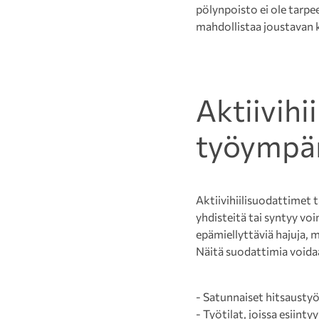
pölynpoisto ei ole tarp
mahdollistaa joustavan k
Aktiivihi
työympär
Aktiivihiilisuodattimet t
yhdisteitä tai syntyy voi
epämiellyttäviä hajuja, m
Näitä suodattimia voida
- Satunnaiset hitsaustyö
- Työtilat, joissa esiinty