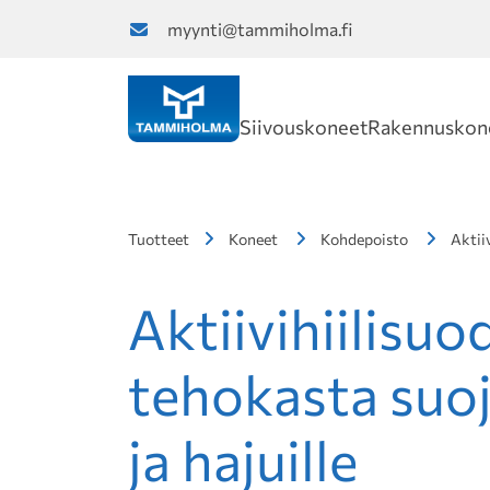
myynti@tammiholma.fi
Siivouskoneet
Rakennuskon
Tuotteet
Koneet
Kohdepoisto
Aktii
Aktiivihiilisuo
tehokasta suoj
ja hajuille