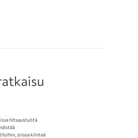
ratkaisu
oissa hitsaustyötä
hdistää
iloihin, joissa kiinteä