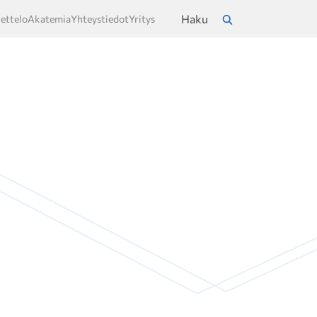
Haku
ettelo
Akatemia
Yhteystiedot
Yritys
a
Hae