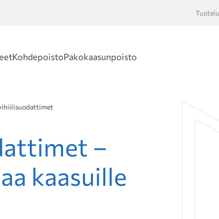
Tuotelu
Hakusan
eet
Kohdepoisto
Pakokaasunpoisto
vihiilisuodattimet
dattimet –
aa kaasuille