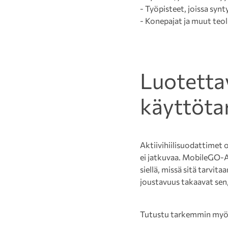
- Työpisteet, joissa synt
- Konepajat ja muut teoll
Luotettav
käyttöta
Aktiivihiilisuodattimet o
ei jatkuvaa. MobileGO-A
siellä, missä sitä tarvit
joustavuus takaavat sen, 
Tutustu tarkemmin myö