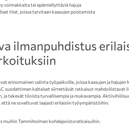
yy voimakkaita tai epämiellyttäviä hajuja
iset tilat, joissa tarvitaan kaasujen poistamista
a ilmanpuhdistus erilais
rkoituksiin
vat erinomainen valinta työpaikoille, joissa kaasujen ja hajujen 
C suodattimen kaltaiset siirrettävät ratkaisut mahdollistavat 
aan, ja tekevät tiloista turvallisempia ja mukavampia. Aktiivihiil
että ne soveltuvat laajasti erilaisiin työympäristöihin.
s muihin Tammiholman kohdepoistoratkaisuihin.