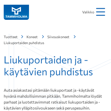
Hakusana
Hae
Valikko
Tuotteet
Koneet
Siivouskoneet
Liukuportaiden puhdistus
Liukuportaiden ja -
käytävien puhdistus
Auta asiakastasi pitämään liukuportaat ja -käytävät
hyvänä mahdollisimman pitkään. Tammiholmalta löydät
parhaat ja luotettavimmat ratkaisut liukuportaiden ja -
käytävien ylläpitosiivoukseen sekä peruspesuihin.