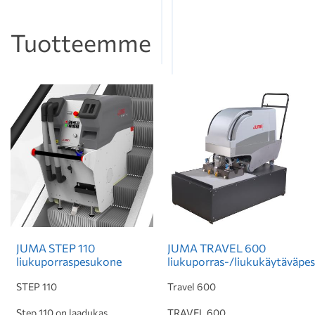
Tuotteemme
JUMA STEP 110
JUMA TRAVEL 600
liukuporraspesukone
liukuporras-/liukukäytäväpe
STEP 110
Travel 600
Step 110 on laadukas
TRAVEL 600