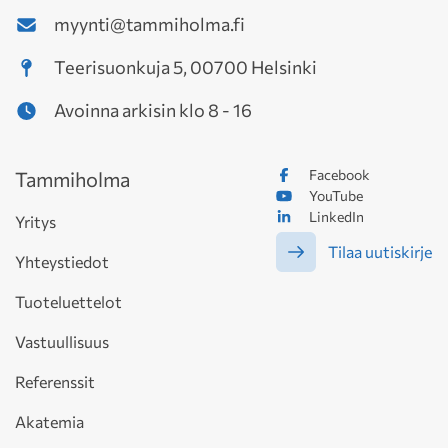
myynti@tammiholma.fi
Teerisuonkuja 5, 00700 Helsinki
Avoinna arkisin klo 8 - 16
Facebook
Tammiholma
YouTube
LinkedIn
Yritys
Tilaa uutiskirje
Yhteystiedot
Tuoteluettelot
Vastuullisuus
Referenssit
Akatemia