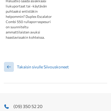
Haluatko saada asiakkaasi
liukuportaat tai -käytävän
puhtaaksi entistäkin
helpommin? Duplex Escalator
Combi 550 rullaporraspesuri
on suunniteltu
ammattilaisten avuksi
haastavissakin kohteissa.
Takaisin sivulle Siivouskoneet
(09) 350 52 20