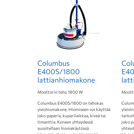
Columbus
Col
E400S/1800
E40
lattianhiomakone
lat
Moottorin teho 1800 W
Moott
Columbus E400S/1800 on tehokas
Colum
yleishiomakone. Hiomiseen voi käyttää
yleish
joko paperia, kuparilaikkaa, kiveä tai
tarkoi
timanttia. Koneen yhteydessä
joko p
suositellaan hiomakäytössä
yhteyd