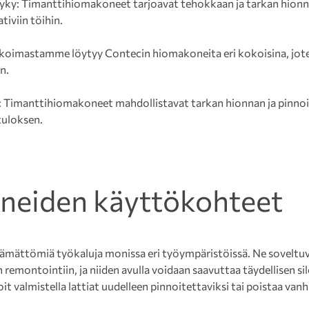
yky: Timanttihiomakoneet tarjoavat tehokkaan ja tarkan hionna
tiviin töihin.
likoimastamme löytyy Contecin hiomakoneita eri kokoisina, joten 
n.
: Timanttihiomakoneet mahdollistavat tarkan hionnan ja pinnoi
tuloksen.
eiden käyttökohteet
mättömiä työkaluja monissa eri työympäristöissä. Ne soveltuv
emontointiin, ja niiden avulla voidaan saavuttaa täydellisen sileä
t valmistella lattiat uudelleen pinnoitettaviksi tai poistaa van