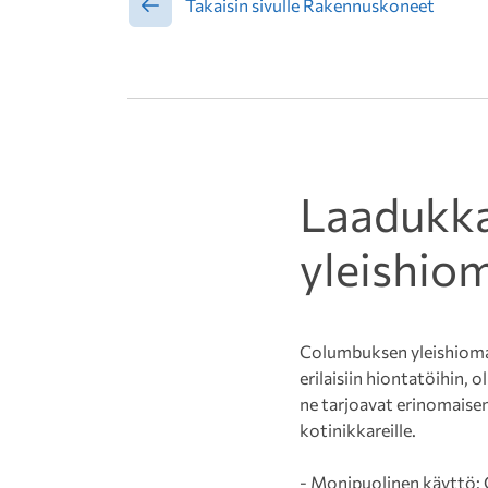
Takaisin sivulle Rakennuskoneet
Laadukk
yleishio
Columbuksen yleishioma
erilaisiin hiontatöihin, 
ne tarjoavat erinomaisen
kotinikkareille.
- Monipuolinen käyttö: 