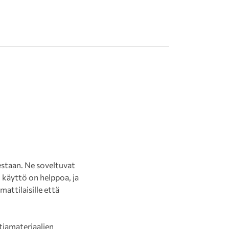
staan. Ne soveltuvat
n käyttö on helppoa, ja
attilaisille että
tiamateriaalien