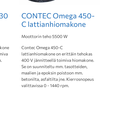
30
CONTEC Omega 450-
C lattianhiomakone
Moottorin teho 5500 W
akone
Contec Omega 450-C
imiva
lattianhiomakone on erittäin tehokas
.
400 V jännitteellä toimiva hiomakone.
Se on suunniteltu mm. tasotteiden,
maalien ja epoksin poistoon mm.
betonilta, asfaltilta jne. Kierrosnopeus
valittavissa 0 - 1440 rpm.