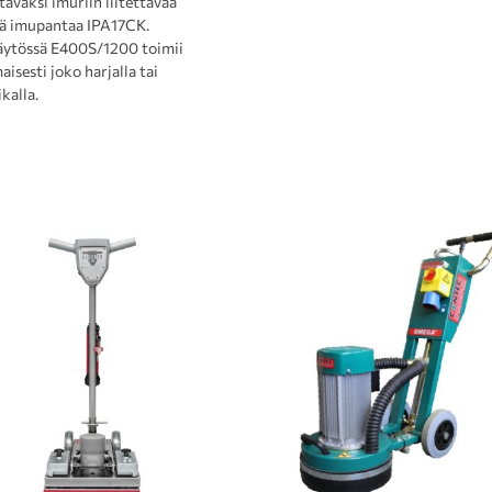
täväksi imuriin liitettävää
stä imupantaa IPA17CK.
ytössä E400S/1200 toimii
isesti joko harjalla tai
kalla.