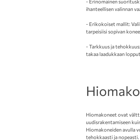
- Erinomainen suoritusk
ihanteellisen valinnan vaa
- Erikokoiset mallit: Va
tarpeisiisi sopivan konee
- Tarkkuus ja tehokkuus
takaa laadukkaan loppu
Hiomakon
Hiomakoneet ovat välttä
uudisrakentamiseen kuin r
Hiomakoneiden avulla voi
tehokkaasti ja nopeasti.