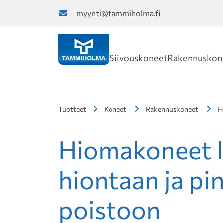
myynti@tammiholma.fi
Siivouskoneet
Rakennuskon
Tuotteet
Koneet
Rakennuskoneet
H
Hiomakoneet l
hiontaan ja pi
poistoon