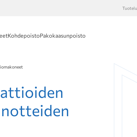
Tuotelu
Hakusan
eet
Kohdepoisto
Pakokaasunpoisto
iomakoneet
attioiden
nnotteiden