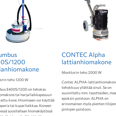
umbus
CONTEC Alpha
0S/1200
lattianhiomakone
tianhiomakone
Moottorin teho 2000 W
orin teho 1200 W
Contec ALPHA-lattianhiomakon
tehokkuus yllättää sinut. Se on
bus E400S/1200 on tehokas
suunniteltu mm. tasotteiden, maal
iomakone tai harja/laikkapesuun
epoksin poistoon. ALPHA on
tettu kone. Hiomiseen voi käyttää
erinomainen myös pienten tilojen
aperia tai kuparilaikkaa. Koneen
pintojen poistoon.
essä suositellaan hiomakäytössä