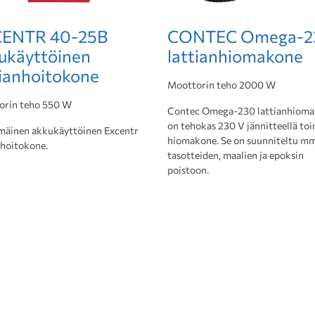
ENTR 40-25B
CONTEC Omega-2
ukäyttöinen
lattianhiomakone
tianhoitokone
Moottorin teho 2000 W
orin teho 550 W
Contec Omega-230 lattianhiom
on tehokas 230 V jännitteellä to
äinen akkukäyttöinen Excentr
hiomakone. Se on suunniteltu mm
nhoitokone.
tasotteiden, maalien ja epoksin
poistoon.