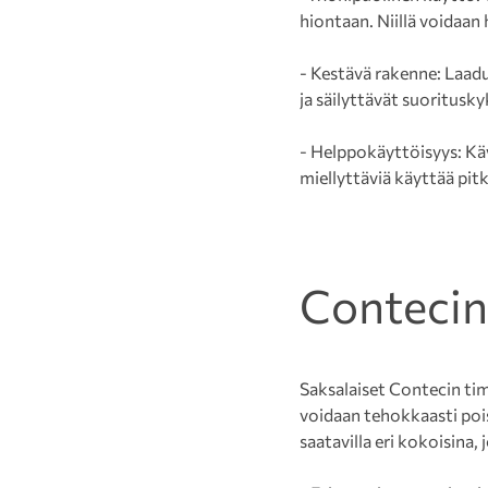
hiontaan. Niillä voidaan 
- Kestävä rakenne: Laa
ja säilyttävät suoritusk
- Helppokäyttöisyys: K
miellyttäviä käyttää pitk
Contecin
Saksalaiset Contecin tim
voidaan tehokkaasti poist
saatavilla eri kokoisina, 