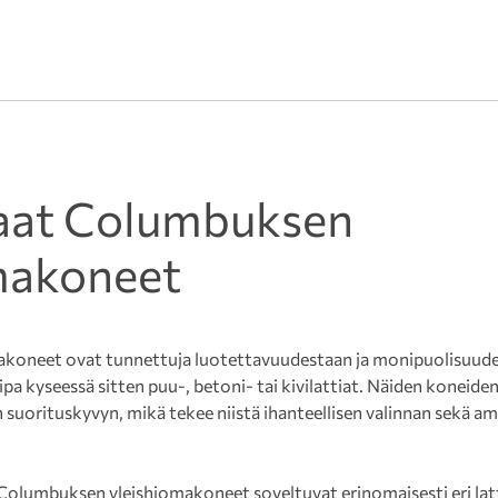
aat Columbuksen
makoneet
koneet ovat tunnettuja luotettavuudestaan ja monipuolisuude
olipa kyseessä sitten puu-, betoni- tai kivilattiat. Näiden koneide
 suorituskyvyn, mikä tekee niistä ihanteellisen valinnan sekä amm
Columbuksen yleishiomakoneet soveltuvat erinomaisesti eri lat