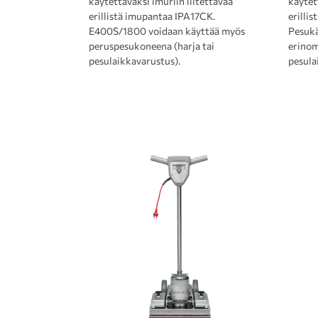
käytettäväksi imuriin liitettävää
käytet
erillistä imupantaa IPA17CK.
erilli
E400S/1800 voidaan käyttää myös
Pesukä
peruspesukoneena (harja tai
erinoma
pesulaikkavarustus).
pesulai