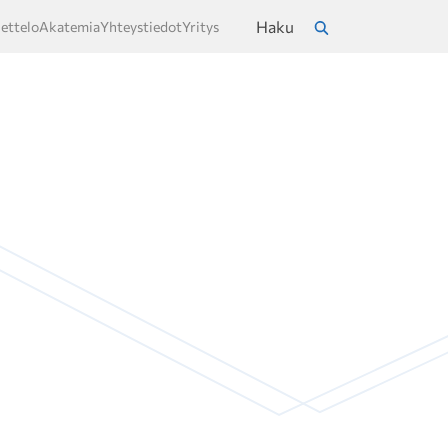
Haku
ettelo
Akatemia
Yhteystiedot
Yritys
a
Hae