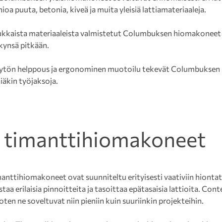
hioa puuta, betonia, kiveä ja muita yleisiä lattiamateriaaleja.
dukkaista materiaaleista valmistetut Columbuksen hiomakoneet
ykynsä pitkään.
äytön helppous ja ergonominen muotoilu tekevät Columbuksen
iäkin työjaksoja.
 timanttihiomakoneet
anttihiomakoneet ovat suunniteltu erityisesti vaativiin hiontatö
aa erilaisia pinnoitteita ja tasoittaa epätasaisia lattioita. Con
joten ne soveltuvat niin pieniin kuin suuriinkin projekteihin.