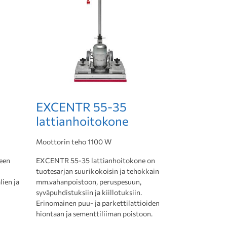
EXCENTR 55-35
lattianhoitokone
Moottorin teho 1100 W
een
EXCENTR 55-35 lattianhoitokone on
tuotesarjan suurikokoisin ja tehokkain
ien ja
mm.vahanpoistoon, peruspesuun,
syväpuhdistuksiin ja kiillotuksiin.
Erinomainen puu- ja parkettilattioiden
hiontaan ja sementtiliiman poistoon.