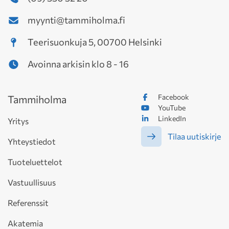
myynti@tammiholma.fi
Teerisuonkuja 5, 00700 Helsinki
Avoinna arkisin klo 8 - 16
Facebook
Tammiholma
YouTube
LinkedIn
Yritys
Tilaa uutiskirje
Yhteystiedot
Tuoteluettelot
Vastuullisuus
Referenssit
Akatemia