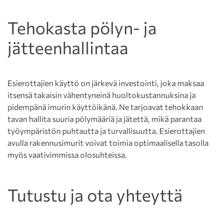
Tehokasta pölyn- ja
jätteenhallintaa
Esierottajien käyttö on järkevä investointi, joka maksaa
itsensä takaisin vähentyneinä huoltokustannuksina ja
pidempänä imurin käyttöikänä. Ne tarjoavat tehokkaan
tavan hallita suuria pölymääriä ja jätettä, mikä parantaa
työympäristön puhtautta ja turvallisuutta. Esierottajien
avulla rakennusimurit voivat toimia optimaalisella tasolla
myös vaativimmissa olosuhteissa.
Tutustu ja ota yhteyttä