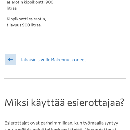
esierotin kippikontti 900
litraa
Kippikontti esierotin,
tilavuus 900 litraa.
Takaisin sivulle Rakennuskoneet
Miksi käyttää esierottajaa?
Esierottajat ovat parhaimmillaan, kun työmaalla syntyy
suuria määriä pölyä tai karkeaa jätettä. Ne suodattavat