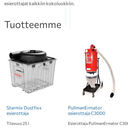
esierottajat kaikkiin kokoluokkiin.
Tuotteemme
Starmix Dustfixx
PullmanErmator
esierottaja
esierottaja C3000
Tilavuus 25 l
Esierottaja PullmanErmator C3