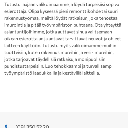
Tutustu laajaan valikoimaamme ja löydä tarpeisiisi sopiva
esierottaja. Olipa kyseessä pieni remonttikohde tai suuri
rakennustyömaa, meiltä löydät ratkaisun, joka tehostaa
imurointia ja pitää työympäristön puhtaana. Ota yhteyttä
asiantuntijoihimme, jotka auttavat sinua valitsemaan
oikean esierottajan ja antavat tarvittavat neuvot ja ohjeet
laitteen käyttöön. Tutustu myös valikoimamme muihin
tuotteisiin, kuten rakennusimureihin ja vesi-imureihin,
jotka tarjoavat täydellisiä ratkaisuja monipuolisiin
puhdistustarpeisiin. Luo tehokkaampi ja turvallisempi
työympäristö laadukkailla ja kestävillä laitteilla.
(09) 350 52 20