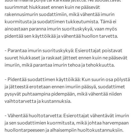
suurimmat hiukkaset ennen kuin ne pääsevät
rakennusimurin suodattimiin, mikä vähentää imurin
kuormitusta ja suodattimen tukkeutumista. Tämä ei
ainoastaan paranna imurin suorituskykyä, vaan myös
pidentää sen käyttöikää ja vähentää huollon tarvetta.
- Parantaa imurin suorituskykyä: Esierottajat poistavat
suuret hiukkaset ja raskaat jätteet ennen kuin ne pääsevät
imuriin, mikä parantaa imurin tehoa ja tehokkuutta.
- Pidentää suodattimen käyttöikää: Kun suurin osa pölystä
ja jätteestä erotetaan ennen imuriin pääsyä, suodattimet
pysyvät puhtaampina pidempään, mikä vähentää niiden
vaihtotarvetta ja kustannuksia.
- Vähentää huoltotarvetta: Esierottajat vähentävät imurin
ja sen suodattimien kuormitusta, mikä johtaa harvempaan
huollontarpeeseen ja alhaisempiin huoltokustannuksiin.