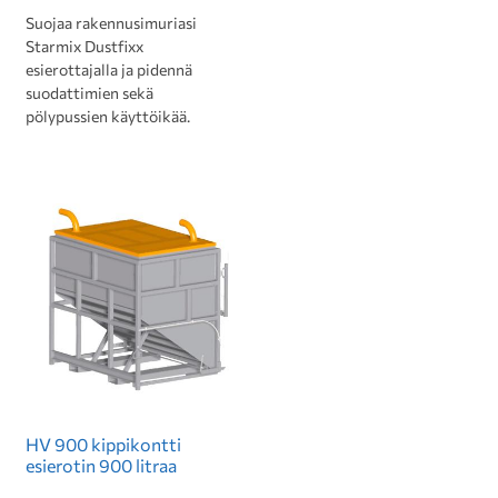
Suojaa rakennusimuriasi
Starmix Dustfixx
esierottajalla ja pidennä
suodattimien sekä
pölypussien käyttöikää.
HV 900 kippikontti
esierotin 900 litraa