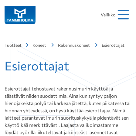
Hakusana
Hae
Valikko
Tuotteet
Koneet
Rakennuskoneet
Esierottajat
Esierottajat
Esierottajat tehostavat rakennusimurin käyttöä ja
säästävät niiden suodattimia. Aina kun syntyy paljon
hienojakeista pölyä tai karkeaa jätettä, kuten piikatessa tai
hionnan yhteydessä, on hyvä käyttää esierottajaa. Nämä
laitteet parantavat imurin suorituskykyä ja pidentävät sen
käyttöikää merkittävästi. Laajasta valikoimastamme
löydät pyörillä liikuteltavat ja kiinteästi asennettavat