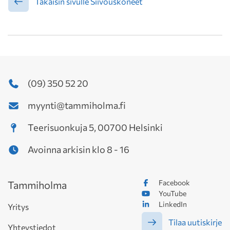
Takaisin sivulle Siivouskoneet
(09) 350 52 20
myynti@tammiholma.fi
Teerisuonkuja 5, 00700 Helsinki
Avoinna arkisin klo 8 - 16
Facebook
Tammiholma
YouTube
LinkedIn
Yritys
Tilaa uutiskirje
Yhteystiedot