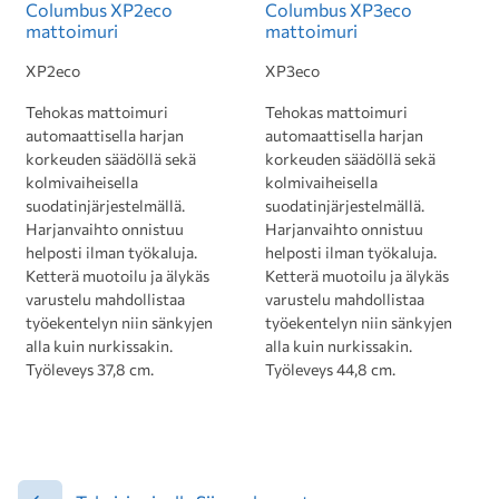
Columbus XP2eco
Columbus XP3eco
mattoimuri
mattoimuri
XP2eco
XP3eco
Tehokas mattoimuri
Tehokas mattoimuri
automaattisella harjan
automaattisella harjan
korkeuden säädöllä sekä
korkeuden säädöllä sekä
kolmivaiheisella
kolmivaiheisella
suodatinjärjestelmällä.
suodatinjärjestelmällä.
Harjanvaihto onnistuu
Harjanvaihto onnistuu
helposti ilman työkaluja.
helposti ilman työkaluja.
Ketterä muotoilu ja älykäs
Ketterä muotoilu ja älykäs
varustelu mahdollistaa
varustelu mahdollistaa
työekentelyn niin sänkyjen
työekentelyn niin sänkyjen
alla kuin nurkissakin.
alla kuin nurkissakin.
Työleveys 37,8 cm.
Työleveys 44,8 cm.