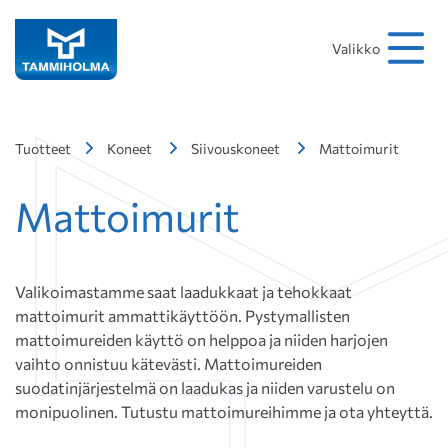
Hakusana
Hae
Valikko
Tuotteet
Koneet
Siivouskoneet
Mattoimurit
Mattoimurit
Valikoimastamme saat laadukkaat ja tehokkaat
mattoimurit ammattikäyttöön. Pystymallisten
mattoimureiden käyttö on helppoa ja niiden harjojen
vaihto onnistuu kätevästi. Mattoimureiden
suodatinjärjestelmä on laadukas ja niiden varustelu on
monipuolinen. Tutustu mattoimureihimme ja ota yhteyttä.