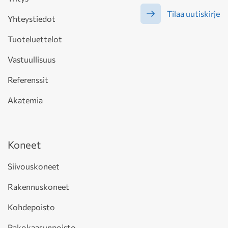
Tilaa uutiskirje
Yhteystiedot
Tuoteluettelot
Vastuullisuus
Referenssit
Akatemia
Koneet
Siivouskoneet
Rakennuskoneet
Kohdepoisto
Pakokaasunpoisto