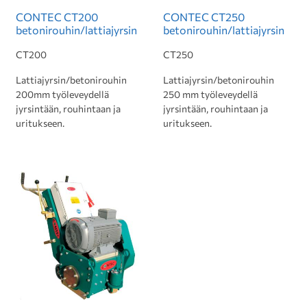
CONTEC CT200
CONTEC CT250
betonirouhin/lattiajyrsin
betonirouhin/lattiajyrsin
CT200
CT250
Lattiajyrsin/betonirouhin
Lattiajyrsin/betonirouhin
200mm työleveydellä
250 mm työleveydellä
jyrsintään, rouhintaan ja
jyrsintään, rouhintaan ja
uritukseen.
uritukseen.