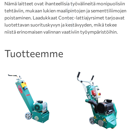
Nämä laitteet ovat ihanteellisia työvälineitä monipuolisiin
tehtäviin, mukaan lukien maalipintojen ja sementtiliimojen
poistaminen. Laadukkaat Contec-lattiajyrsimet tarjoavat
luotettavan suorituskyvyn ja kestävyyden, mikä tekee
niistä erinomaisen valinnan vaativiin työympäristöihin.
Tuotteemme