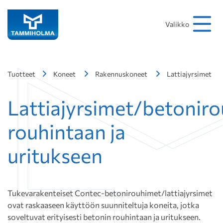
Hakusana
Hae
Valikko
Tuotteet
Koneet
Rakennuskoneet
Lattiajyrsimet
Lattiajyrsimet/betonir
rouhintaan ja
uritukseen
Tukevarakenteiset Contec-betonirouhimet/lattiajyrsimet
ovat raskaaseen käyttöön suunniteltuja koneita, jotka
soveltuvat erityisesti betonin rouhintaan ja uritukseen.