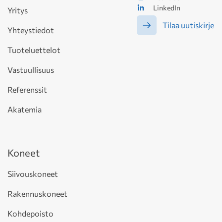
LinkedIn
Yritys
Tilaa uutiskirje
Yhteystiedot
Tuoteluettelot
Vastuullisuus
Referenssit
Akatemia
Koneet
Siivouskoneet
Rakennuskoneet
Kohdepoisto