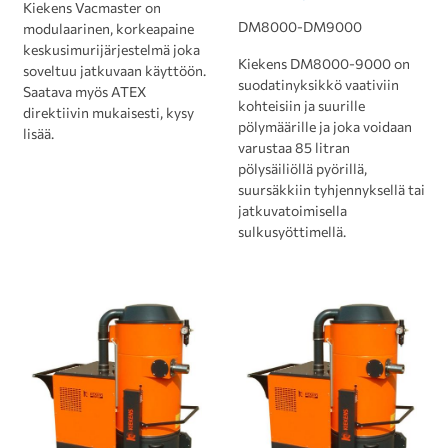
Kiekens Vacmaster on
DM8000-DM9000
modulaarinen, korkeapaine
keskusimurijärjestelmä joka
Kiekens DM8000-9000 on
soveltuu jatkuvaan käyttöön.
suodatinyksikkö vaativiin
Saatava myös ATEX
kohteisiin ja suurille
direktiivin mukaisesti, kysy
pölymäärille ja joka voidaan
lisää.
varustaa 85 litran
pölysäiliöllä pyörillä,
suursäkkiin tyhjennyksellä tai
jatkuvatoimisella
sulkusyöttimellä. ‎