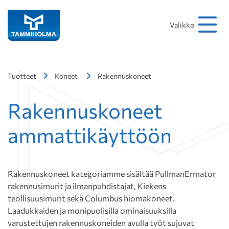
Hakusana
Hae
Valikko
Tuotteet
Koneet
Rakennuskoneet
Rakennuskoneet
ammattikäyttöön
Rakennuskoneet kategoriamme sisältää PullmanErmator
rakennusimurit ja ilmanpuhdistajat, Kiekens
teollisuusimurit sekä Columbus hiomakoneet.
Laadukkaiden ja monipuolisilla ominaisuuksilla
varustettujen rakennuskoneiden avulla työt sujuvat