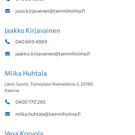
jussi.kirjavainen@tammiholma.fi
Jaakko Kirjavainen
040 669 4869
jaakko.kirjavainen@tammiholma.fi
Miika Huhtala
Länsi-Suomi, Toimipiste: Niemeläntie 3, 20780
Kaarina
0400 770 295
miika.huhtala@tammiholma.fi
Vesa Korvola