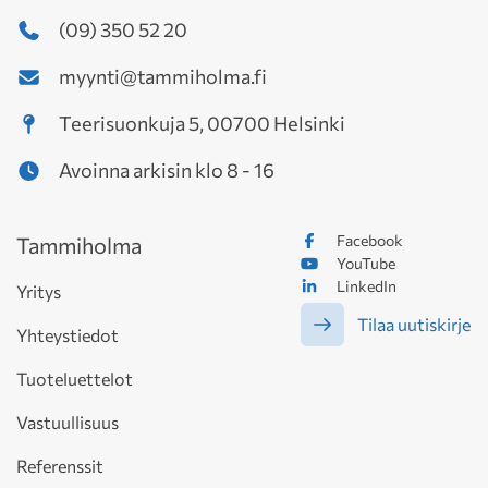
(09) 350 52 20
myynti@tammiholma.fi
Teerisuonkuja 5, 00700 Helsinki
Avoinna arkisin klo 8 - 16
Facebook
Tammiholma
YouTube
LinkedIn
Yritys
Tilaa uutiskirje
Yhteystiedot
Tuoteluettelot
Vastuullisuus
Referenssit