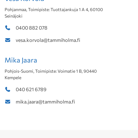
Pohjanmaa, Toimipiste: Tuottajankuja 1 A 4, 60100
Seinäjoki
0400 882 078
vesa.korvola@tammiholma.fi
Mika Jaara
Pohjois-Suomi, Toimipiste: Voimatie 1 B, 90440
Kempele
040 621 6789
mika.jaara@tammiholma.fi