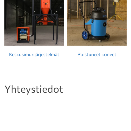
Keskusimurijärjestelmät
Poistuneet koneet
Yhteystiedot