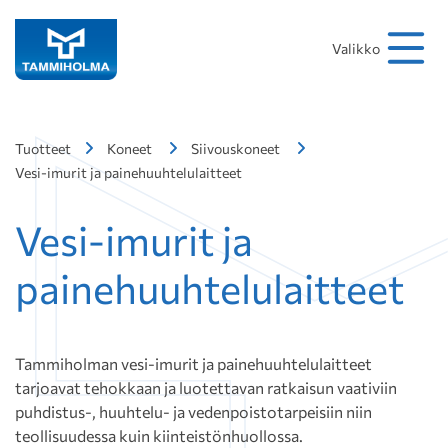
Hakusana
Hae
Valikko
Tuotteet
Koneet
Siivouskoneet
Vesi-imurit ja painehuuhtelulaitteet
Vesi-imurit ja
painehuuhtelulaitteet
Tammiholman vesi-imurit ja painehuuhtelulaitteet
tarjoavat tehokkaan ja luotettavan ratkaisun vaativiin
puhdistus-, huuhtelu- ja vedenpoistotarpeisiin niin
teollisuudessa kuin kiinteistönhuollossa.