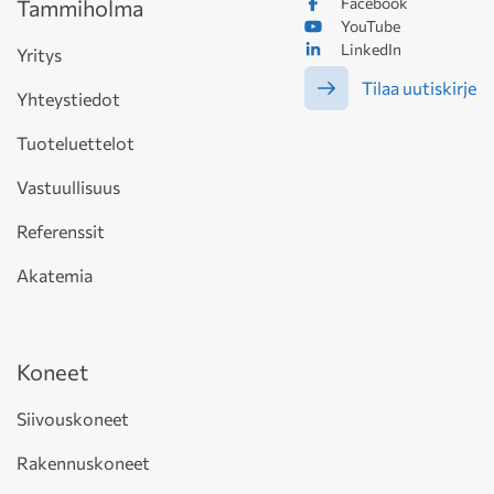
Facebook
Tammiholma
YouTube
LinkedIn
Yritys
Tilaa uutiskirje
Yhteystiedot
Tuoteluettelot
Vastuullisuus
Referenssit
Akatemia
Koneet
Siivouskoneet
Rakennuskoneet