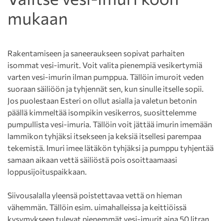
mukaan
Rakentamiseen ja saneeraukseen sopivat parhaiten
isommat vesi-imurit. Voit valita pienempiä vesikertymiä
varten vesi-imurin ilman pumppua. Tällöin imuroit veden
suoraan säiliöön ja tyhjennät sen, kun sinulle itselle sopii.
Jos puolestaan Esteri on ollut asialla ja valetun betonin
päällä kimmeltää isompikin vesikerros, suosittelemme
pumpullista vesi-imuria. Tällöin voit jättää imurin imemään
lammikon tyhjäksi itsekseen ja keksiä itsellesi parempaa
tekemistä. Imuri imee lätäkön tyhjäksi ja pumppu tyhjentää
samaan aikaan vettä säiliöstä pois osoittaamaasi
loppusijoituspaikkaan.
Siivousalalla yleensä poistettavaa vettä on hieman
vähemmän. Tällöin esim. uimahalleissa ja keittiöissä
kysymykseen tulevat pienemmät vesi-imurit aina 50 litran