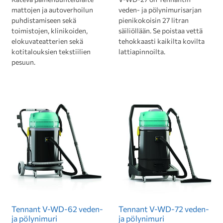
mattojen ja autoverhoilun
veden- ja pölynimurisarjan
puhdistamiseen sekä
pienikokoisin 27 litran
toimistojen, klinikoiden,
säiliöllään. Se poistaa vettä
elokuvateatterien sekä
tehokkaasti kaikilta kovilta
kotitalouksien tekstiilien
lattiapinnoilta.
pesuun.
Tennant V-WD-62 veden-
Tennant V-WD-72 veden-
ja pölynimuri
ja pölynimuri