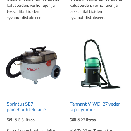
kalusteiden, verhoilujen ja
kalusteiden, verhoilujen ja
tekstiililattioiden
tekstiililattioiden
syväpuhdistukseen.
syväpuhdistukseen.
Sprintus SE7
Tennant V-WD-27 veden-
painehuuhtelulaite
ja pölynimuri
Säiliö 6,5 litraa
Säiliö 27 litraa
Kätevä painehuuhtelulaite
V-WD-27 on Tennantin