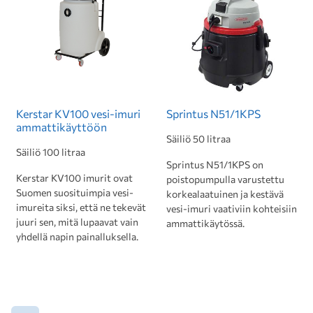
Kerstar KV100 vesi-imuri
Sprintus N51/1KPS
ammattikäyttöön
Säiliö 50 litraa
Säiliö 100 litraa
Sprintus N51/1KPS on
Kerstar KV100 imurit ovat
poistopumpulla varustettu
Suomen suosituimpia vesi-
korkealaatuinen ja kestävä
imureita siksi, että ne tekevät
vesi-imuri vaativiin kohteisiin
juuri sen, mitä lupaavat vain
ammattikäytössä.
yhdellä napin painalluksella.