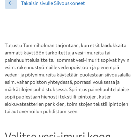
Takaisin sivulle Siivouskoneet
Tutustu Tammiholman tarjontaan, kun etsit laadukkaita
ammattikäyttöön tarkoitettuja vesi-imureita tai
painehuuhtelulaitteita. Isommat vesi-imurit sopivat hyvin
esim. rakennustyömaille vedenpoistoon ja pienempiä
veden- ja pölynimureita käytetään puolestaan siivousalalla
esim. vahanpoiston yhteydessä, porrassiivouksessa ja
märkätilojen puhdistuksessa. Sprintus painehuuhtelulaite
sopii puolestaan hienosti tekstiili-pintojen, kuten
elokuvateatterien penkkien, toimistojen tekstiilipintojen
tai autoverhoilun puhdistamiseen.
Valitse vesi-imuri koon