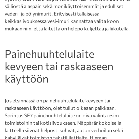
säiliöstä alaspäin sekä monikäyttöisemmät ja edulliset
veden- ja pölynimurit. Erityisesti tällaisessa
keikkasiivouksessa vesi-imuri kannattaa valita koon
mukaan niin, että laitetta on helppo kuljettaa ja liikutella.
Painehuuhtelulaite
kevyeen tai raskaaseen
käyttöön
Jos etsinnässä on painehuuhtelulaite kevyeen tai
raskaaseen käyttöön, olet tullut oikeaan paikkaan.
Sprintus SE7 painehuuhtelulaite on oiva valinta esim.
toimistoihin tai kotisiivoukseen. Näppäränkokoisella
laitteella siivoat helposti sohvat, auton verhoilun sekä
kahviläikät toimiston tekstiililattialta. Hieman