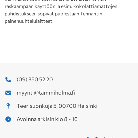
raskaampaan käyttöön ja esim. kokolattiamattojen
puhdistukseen sopivat puolestaan Tennantin
painehuuhtelulaitteet.
(09) 350 52 20
myynti@tammiholma.fi
Teerisuonkuja 5, 00700 Helsinki
Avoinna arkisin klo 8 - 16