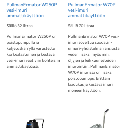
PullmanErmator W250P
PullmanErmator W70P
vesi-imuri
vesi-imuri
ammattikäyttöön
ammattikäyttöön
Säiliö 32 litraa
Säiliö 70 litraa
PullmanErmator W250P on
PullmanErmator W70P vesi-
poistopumpulla ja
imuri soveltuu suodatin-
kuljetuskärryllä varustettu
uimuri-yhdistelmän ansiosta
korkealaatuinen ja kestävä
veden lisäksi myös mm.
vesi-imuri vaativiin kohteisiin
öljyjen ja leikkuunesteiden
ammattikäytössä.
imurointiin. PullmanErmator
W70P imurissa on lisäksi
poistopumppu. Erittäin
laadukas ja kestävä imuri
moneen käyttöön.