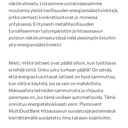
näkökulmasta. Listasimme uutiskirjeessämme
muutamia yleisiä teollisuuden energiansäästövinkkejä,
jotka varmasti konkretisoituvat jo monessa
yrityksessä. Erityisesti metalliteollisuuden
turvallisemman työympäristön ja hitsaussavun
poiston näkökulmasta tässä vielä yleisimpiin listoihin
yksi energiansäästövinkki:
Mieti, mitkä laitteet ovat päällä silloin, kun työtilassa
ei tehdä töitä. Onko joku turhaan päällä? On selvää,
että energiaa kuluttavat laitteet on hyvä sammuttaa,
kun niitä ei käytetä, jos se vain on mahdollista.
Manuaalista laitteiden sammutusta ja ohjausta
parempaa on, jos tämä voidaan automatisoida. Tämä
onnistuu energiatehokkaasti esim. Plymovent
MultiDustBank hitsaussavun suodatusjärjestelmässä
kierrättämällä suodatettu ilma takaisin sisätiloihin.