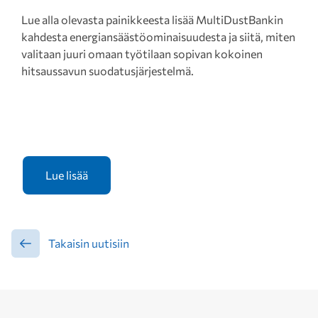
Lue alla olevasta painikkeesta lisää MultiDustBankin
kahdesta energiansäästöominaisuudesta ja siitä, miten
valitaan juuri omaan työtilaan sopivan kokoinen
hitsaussavun suodatusjärjestelmä.
Takaisin uutisiin