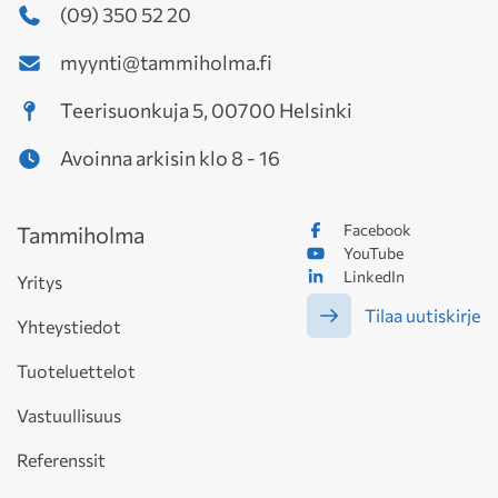
(09) 350 52 20
myynti@tammiholma.fi
Teerisuonkuja 5, 00700 Helsinki
Avoinna arkisin klo 8 - 16
Facebook
Tammiholma
YouTube
LinkedIn
Yritys
Tilaa uutiskirje
Yhteystiedot
Tuoteluettelot
Vastuullisuus
Referenssit