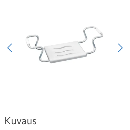
Edellinen
Seur
Kuvaus