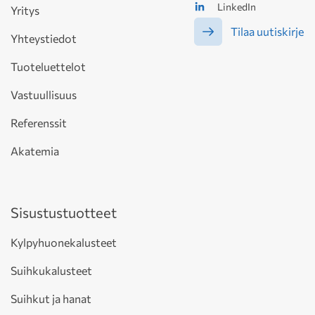
LinkedIn
Yritys
Tilaa uutiskirje
Yhteystiedot
Tuoteluettelot
Vastuullisuus
Referenssit
Akatemia
Sisustustuotteet
Kylpyhuonekalusteet
Suihkukalusteet
Suihkut ja hanat