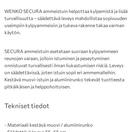
WENKO SECURA ammeistuin helpottaa kylpemistä ja lisää
turvallisuutta – säädettävä leveys mahdollistaa sopivuuden
useimpiin kylpyammeisiin ja tukeva rakenne takaa varman
käytön.
SECURA ammeistuin asetetaan suoraan kylpyammeen
reunojen varaan, jolloin istuminen ja peseytyminen
onnistuvat turvallisesti ilman liukastumisen riskiä. Leveys
on säädettävissä, joten istuin sopii eri ammemalleihin.
Kestävä muovi-istuin ja alumiinirunko tekevät tuotteesta
pitkäikäisen ja helppohoitoisen.
Tekniset tiedot
- Materiaali kestävä muovi / alumiinirunko
- Säädettävä leveys 55–65 cm