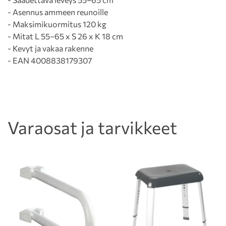
- Asennus ammeen reunoille
- Maksimikuormitus 120 kg
- Mitat L 55–65 x S 26 x K 18 cm
- Kevyt ja vakaa rakenne
- EAN 4008838179307
Varaosat ja tarvikkeet