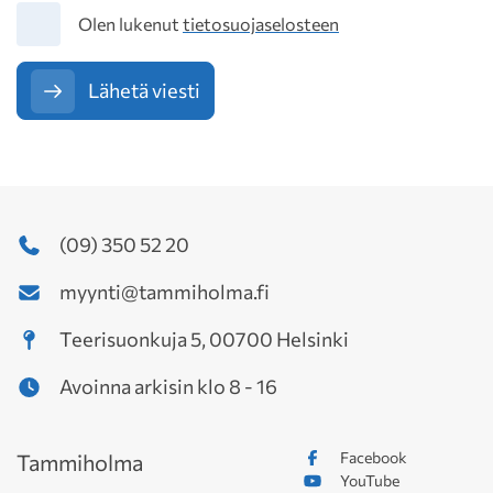
Tietosuoja
Olen lukenut
tietosuojaselosteen
Lähetä viesti
(09) 350 52 20
myynti@tammiholma.fi
Teerisuonkuja 5, 00700 Helsinki
Avoinna arkisin klo 8 - 16
Facebook
Tammiholma
YouTube