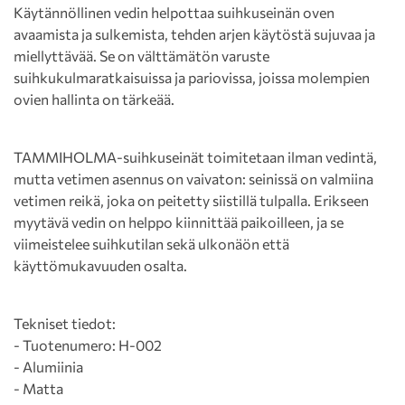
Käytännöllinen vedin helpottaa suihkuseinän oven
avaamista ja sulkemista, tehden arjen käytöstä sujuvaa ja
miellyttävää. Se on välttämätön varuste
suihkukulmaratkaisuissa ja pariovissa, joissa molempien
ovien hallinta on tärkeää.
TAMMIHOLMA-suihkuseinät toimitetaan ilman vedintä,
mutta vetimen asennus on vaivaton: seinissä on valmiina
vetimen reikä, joka on peitetty siistillä tulpalla. Erikseen
myytävä vedin on helppo kiinnittää paikoilleen, ja se
viimeistelee suihkutilan sekä ulkonäön että
käyttömukavuuden osalta.
Tekniset tiedot:
- Tuotenumero: H-002
- Alumiinia
- Matta