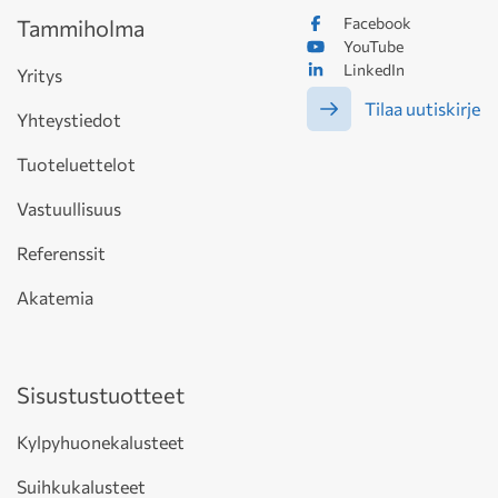
Facebook
Tammiholma
YouTube
LinkedIn
Yritys
Tilaa uutiskirje
Yhteystiedot
Tuoteluettelot
Vastuullisuus
Referenssit
Akatemia
Sisustustuotteet
Kylpyhuonekalusteet
Suihkukalusteet