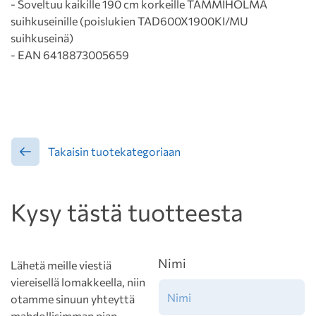
- Soveltuu kaikille 190 cm korkeille TAMMIHOLMA
suihkuseinille (poislukien TAD600X1900KI/MU
suihkuseinä)
- EAN 6418873005659
Takaisin tuotekategoriaan
Kysy tästä tuotteesta
Nimi
Lähetä meille viestiä
viereisellä lomakkeella, niin
otamme sinuun yhteyttä
mahdollisimman pian.