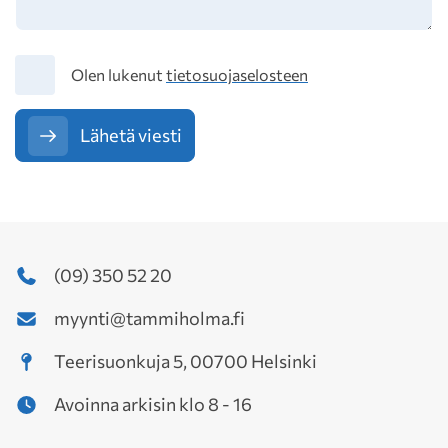
Tietosuoja
Olen lukenut
tietosuojaselosteen
Lähetä viesti
(09) 350 52 20
myynti@tammiholma.fi
Teerisuonkuja 5, 00700 Helsinki
Avoinna arkisin klo 8 - 16