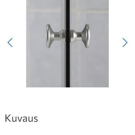
Edellinen
Seur
Kuvaus