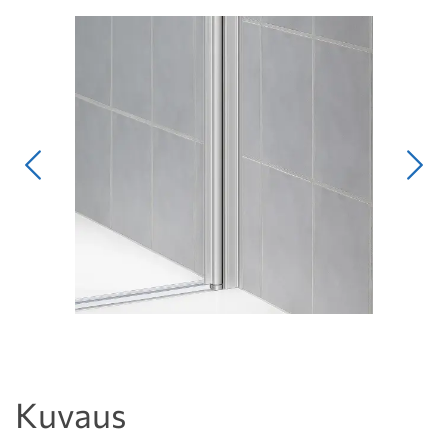
Edellinen
Seur
Kuvaus