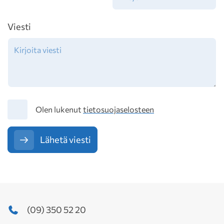
Viesti
Tietosuoja
Olen lukenut
tietosuojaselosteen
Lähetä viesti
(09) 350 52 20