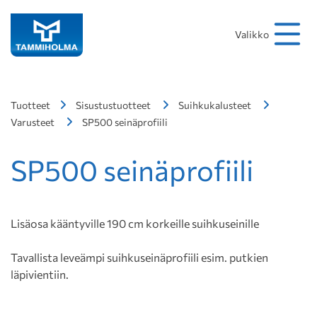
Hakusana
Hae
Valikko
Tuotteet
Sisustustuotteet
Suihkukalusteet
Varusteet
SP500 seinäprofiili
SP500 seinäprofiili
Lisäosa kääntyville 190 cm korkeille suihkuseinille
Tavallista leveämpi suihkuseinäprofiili esim. putkien
läpivientiin.