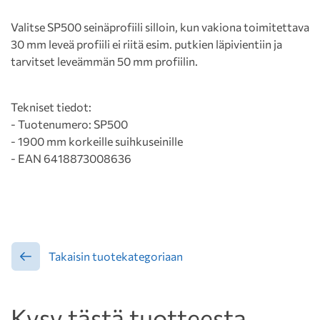
Valitse SP500 seinäprofiili silloin, kun vakiona toimitettava
30 mm leveä profiili ei riitä esim. putkien läpivientiin ja
tarvitset leveämmän 50 mm profiilin.
Tekniset tiedot:
- Tuotenumero: SP500
- 1900 mm korkeille suihkuseinille
- EAN 6418873008636
Takaisin tuotekategoriaan
Kysy tästä tuotteesta