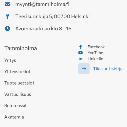
myynti@tammiholma.fi
Teerisuonkuja 5, 00700 Helsinki
Avoinna arkisin klo 8 - 16
Facebook
Tammiholma
YouTube
LinkedIn
Yritys
Tilaa uutiskirje
Yhteystiedot
Tuoteluettelot
Vastuullisuus
Referenssit
Akatemia