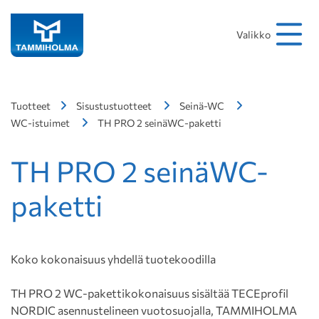
Hakusana
Hae
Valikko
Tuotteet
Sisustustuotteet
Seinä-WC
WC-istuimet
TH PRO 2 seinäWC-paketti
TH PRO 2 seinäWC-
paketti
Koko kokonaisuus yhdellä tuotekoodilla
TH PRO 2 WC-pakettikokonaisuus sisältää TECEprofil
NORDIC asennustelineen vuotosuojalla, TAMMIHOLMA