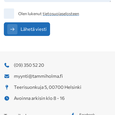
Tietosuoja
Olen lukenut
tietosuojaselosteen
Lähetä viesti
(09) 350 52 20
myynti@tammiholma.fi
Teerisuonkuja 5, 00700 Helsinki
Avoinna arkisin klo 8 - 16
Facebook