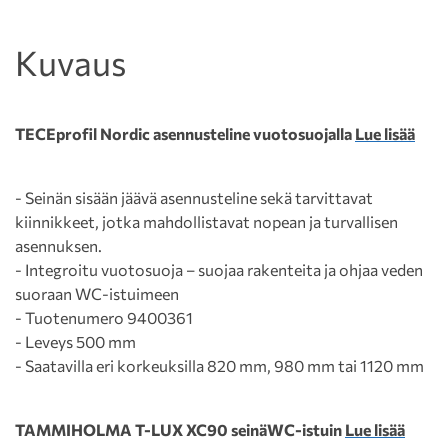
Kuvaus
TECEprofil Nordic asennusteline vuotosuojalla
Lue lisää
- Seinän sisään jäävä asennusteline sekä tarvittavat
kiinnikkeet, jotka mahdollistavat nopean ja turvallisen
asennuksen.
- Integroitu vuotosuoja – suojaa rakenteita ja ohjaa veden
suoraan WC-istuimeen
- Tuotenumero 9400361
- Leveys 500 mm
- Saatavilla eri korkeuksilla 820 mm, 980 mm tai 1120 mm
TAMMIHOLMA T-LUX XC90 seinäWC-istuin
Lue lisää