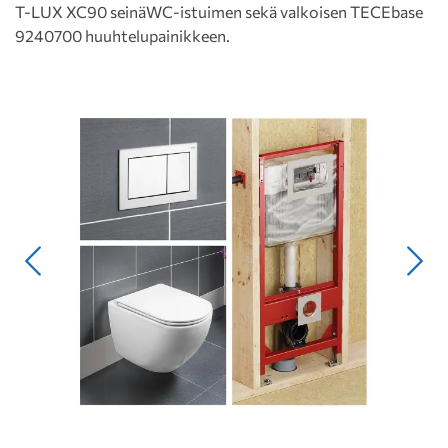
T-LUX XC90 seinäWC-istuimen sekä valkoisen TECEbase
9240700 huuhtelupainikkeen.
Edellinen
Seur