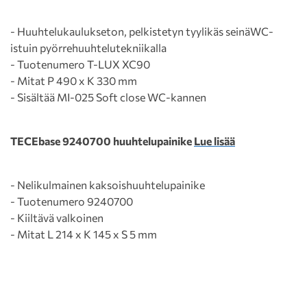
- Huuhtelukaulukseton, pelkistetyn tyylikäs seinäWC-
istuin pyörrehuuhtelutekniikalla
- Tuotenumero T-LUX XC90
- Mitat P 490 x K 330 mm
- Sisältää MI-025 Soft close WC-kannen
TECEbase 9240700 huuhtelupainike
Lue lisää
- Nelikulmainen kaksoishuuhtelupainike
- Tuotenumero 9240700
- Kiiltävä valkoinen
- Mitat L 214 x K 145 x S 5 mm