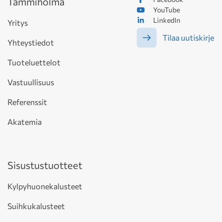
Tammiholma
YouTube
LinkedIn
Yritys
Tilaa uutiskirje
Yhteystiedot
Tuoteluettelot
Vastuullisuus
Referenssit
Akatemia
Sisustustuotteet
Kylpyhuonekalusteet
Suihkukalusteet