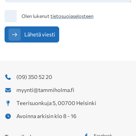
Tietosuoja
Olen lukenut
tietosuojaselosteen
Lähetä viesti
(09) 350 52 20
myynti@tammiholma.fi
Teerisuonkuja 5, 00700 Helsinki
Avoinna arkisin klo 8 - 16
Facebook