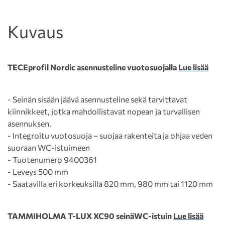
Kuvaus
TECEprofil Nordic asennusteline vuotosuojalla
Lue lisää
- Seinän sisään jäävä asennusteline sekä tarvittavat
kiinnikkeet, jotka mahdollistavat nopean ja turvallisen
asennuksen.
- Integroitu vuotosuoja – suojaa rakenteita ja ohjaa veden
suoraan WC-istuimeen
- Tuotenumero 9400361
- Leveys 500 mm
- Saatavilla eri korkeuksilla 820 mm, 980 mm tai 1120 mm
TAMMIHOLMA T-LUX XC90 seinäWC-istuin
Lue lisää