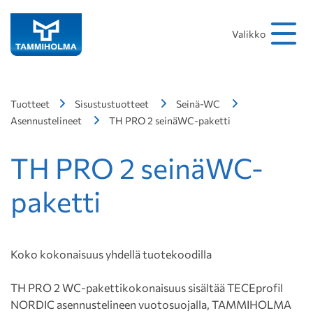
Hakusana
Hae
Valikko
Tuotteet
Sisustustuotteet
Seinä-WC
Asennustelineet
TH PRO 2 seinäWC-paketti
TH PRO 2 seinäWC-
paketti
Koko kokonaisuus yhdellä tuotekoodilla
TH PRO 2 WC-pakettikokonaisuus sisältää TECEprofil
NORDIC asennustelineen vuotosuojalla, TAMMIHOLMA