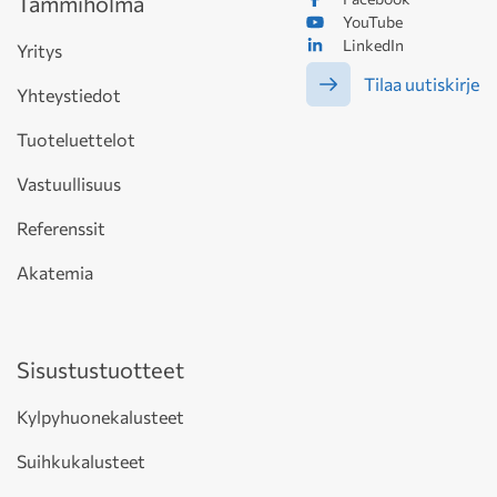
Tammiholma
YouTube
LinkedIn
Yritys
Tilaa uutiskirje
Yhteystiedot
Tuoteluettelot
Vastuullisuus
Referenssit
Akatemia
Sisustustuotteet
Kylpyhuonekalusteet
Suihkukalusteet