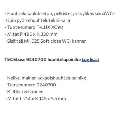
- Huuhtelukaulukseton, pelkistetyn tyylikäs seinäWC-
istuin pyörrehuuhtelutekniikalla
- Tuotenumero T-LUX XC90
- Mitat P 490 x K 330 mm
- Sisältää MI-025 Soft close WC-kannen
TECEbase 9240700 huuhtelupainike
Lue lisää
- Nelikulmainen kaksoishuuhtelupainike
- Tuotenumero 9240700
- Kiiltävä valkoinen
- Mitat L 214 x K 145 x S 5 mm