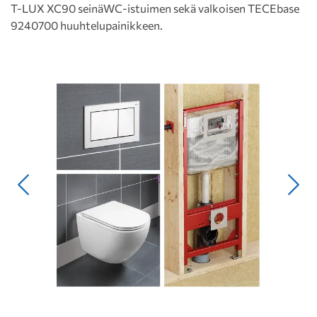
T-LUX XC90 seinäWC-istuimen sekä valkoisen TECEbase
9240700 huuhtelupainikkeen.
Edellinen
Seur