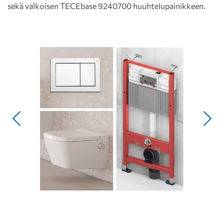
sekä valkoisen TECEbase 9240700 huuhtelupainikkeen.
Edellinen
Seur