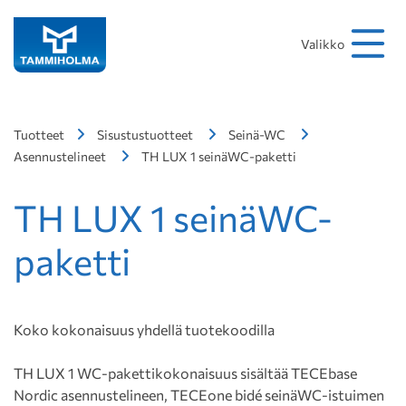
Hakusana
Hae
Valikko
Tuotteet
Sisustustuotteet
Seinä-WC
Asennustelineet
TH LUX 1 seinäWC-paketti
TH LUX 1 seinäWC-
paketti
Koko kokonaisuus yhdellä tuotekoodilla
TH LUX 1 WC-pakettikokonaisuus sisältää TECEbase
Nordic asennustelineen, TECEone bidé seinäWC-istuimen