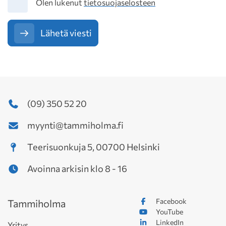
Tietosuoja
Olen lukenut
tietosuojaselosteen
Lähetä viesti
(09) 350 52 20
myynti@tammiholma.fi
Teerisuonkuja 5, 00700 Helsinki
Avoinna arkisin klo 8 - 16
Facebook
Tammiholma
YouTube
LinkedIn
Yritys