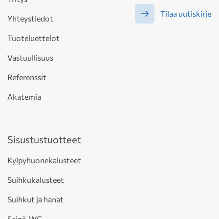
Tilaa uutiskirje
Yhteystiedot
Tuoteluettelot
Vastuullisuus
Referenssit
Akatemia
Sisustustuotteet
Kylpyhuonekalusteet
Suihkukalusteet
Suihkut ja hanat
Seinä-WC