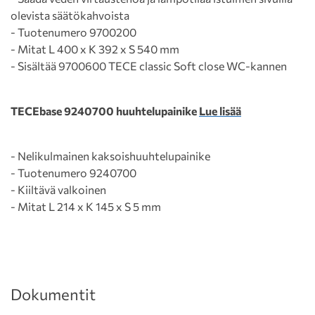
olevista säätökahvoista
- Tuotenumero 9700200
- Mitat L 400 x K 392 x S 540 mm
- Sisältää 9700600 TECE classic Soft close WC-kannen
TECEbase 9240700 huuhtelupainike
Lue lisää
- Nelikulmainen kaksoishuuhtelupainike
- Tuotenumero 9240700
- Kiiltävä valkoinen
- Mitat L 214 x K 145 x S 5 mm
Dokumentit