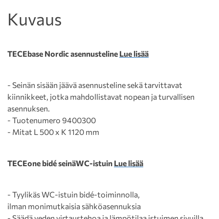
Kuvaus
TECEbase Nordic asennusteline
Lue lisää
- Seinän sisään jäävä asennusteline sekä tarvittavat
kiinnikkeet, jotka mahdollistavat nopean ja turvallisen
asennuksen.
- Tuotenumero 9400300
- Mitat L 500 x K 1120 mm
TECEone bidé seinäWC-istuin
Lue lisää
- Tyylikäs WC-istuin bidé-toiminnolla,
ilman monimutkaisia sähköasennuksia
- Säädä veden virtaustehoa ja lämpötilaa istuimen sivuilla