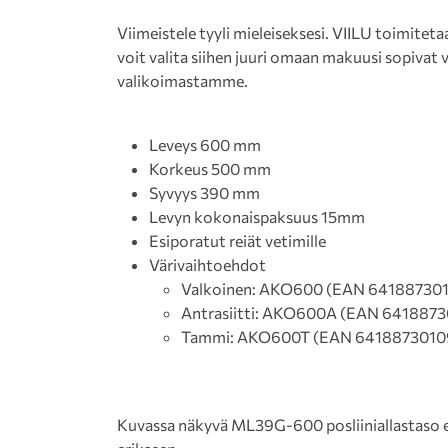
Viimeistele tyyli mieleiseksesi. VIILU toimiteta
voit valita siihen juuri omaan makuusi sopivat 
valikoimastamme.
Leveys 600 mm
Korkeus 500 mm
Syvyys 390 mm
Levyn kokonaispaksuus 15mm
Esiporatut reiät vetimille
Värivaihtoehdot
Valkoinen: AKO600 (EAN 64188730
Antrasiitti: AKO600A (EAN 641887
Tammi: AKO600T (EAN 6418873010
Kuvassa näkyvä ML39G-600 posliiniallastaso ei