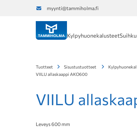
myynti@tammiholma.fi
Kylpyhuonekalusteet
Suihku
Tuotteet
Sisustustuotteet
Kylpyhuonekal
VIILU allaskaappi AKO600
VIILU allaska
Leveys 600 mm