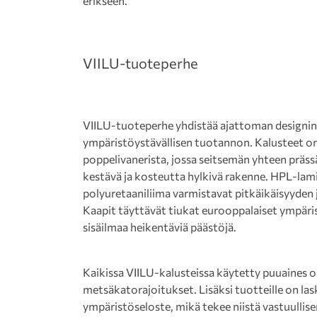
erikseen.
VIILU-tuoteperhe
VIILU-tuoteperhe yhdistää ajattoman designin, 
ympäristöystävällisen tuotannon. Kalusteet o
poppelivanerista, jossa seitsemän yhteen prä
kestävä ja kosteutta hylkivä rakenne. HPL-lami
polyuretaaniliima varmistavat pitkäikäisyyden
Kaapit täyttävät tiukat eurooppalaiset ympärist
sisäilmaa heikentäviä päästöjä.
Kaikissa VIILU-kalusteissa käytetty puuaines 
metsäkatorajoitukset. Lisäksi tuotteille on laske
ympäristöseloste, mikä tekee niistä vastuulli