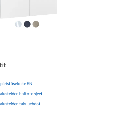
it
äristöseloste EN
alusteiden hoito-ohjeet
alusteiden takuuehdot