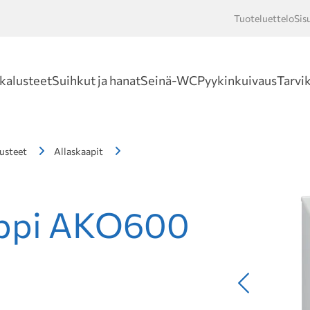
Tuoteluettelo
Sis
Hakusan
kalusteet
Suihkut ja hanat
Seinä-WC
Pyykinkuivaus
Tarvi
usteet
Allaskaapit
appi AKO600
Edellinen