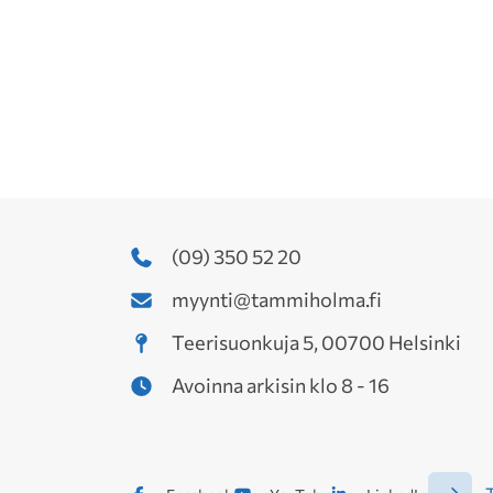
(09) 350 52 20
myynti@tammiholma.fi
Teerisuonkuja 5, 00700 Helsinki
Avoinna arkisin klo 8 - 16