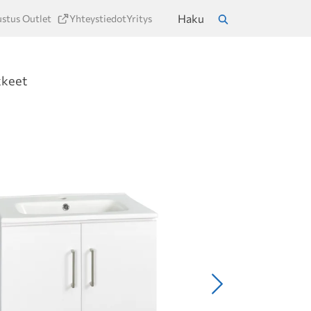
Haku
ustus Outlet
Yhteystiedot
Yritys
a
Hae
kkeet
Seuraava