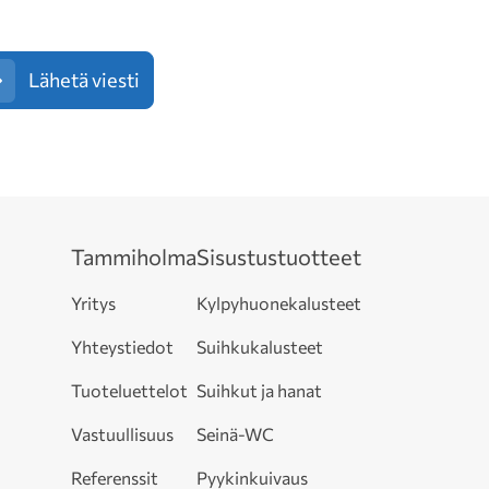
Lähetä viesti
Tammiholma
Sisustustuotteet
Yritys
Kylpyhuonekalusteet
Yhteystiedot
Suihkukalusteet
Tuoteluettelot
Suihkut ja hanat
Vastuullisuus
Seinä-WC
Referenssit
Pyykinkuivaus