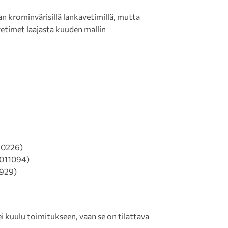
an krominvärisillä lankavetimillä, mutta
vetimet laajasta kuuden mallin
10226)
3011094)
929)
 kuulu toimitukseen, vaan se on tilattava