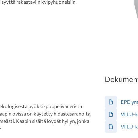
lisyyttä rakastaviin kylpyhuoneisiin.
Dokument
EPD ymp
 ekologisesta pyökki-poppelivanerista
aapin ovissa on käytetty hidastesaranoita,
VIILU-k
ästi. Kaapin sisältä löydät hyllyn, jonka
VIILU-k
e.