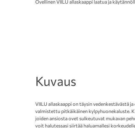
Ovellinen VIILU allaskaappi laatua ja käytännöl
Kuvaus
VIILU allaskaappi on täysin vedenkestävästä ja
valmistettu pitkäikäinen kylpyhuonekaluste. K
joiden ansiosta ovet sulkeutuvat mukavan pehme
voit halutessasi siirtää haluamallesi korkeudell