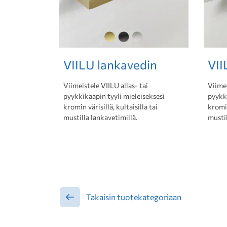
VIILU lankavedin
VII
Viimeistele VIILU allas- tai
Viimei
pyykkikaapin tyyli mieleiseksesi
pyykki
kromin värisillä, kultaisilla tai
kromin
mustilla lankavetimillä.
mustil
Takaisin tuotekategoriaan