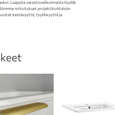
laadun. Laajasta varastovalikoimasta löydät
tälöimme mitoitukset projektikohtaisiin
rvostat kestävyyttä, tyylikkyyttä ja
kkeet