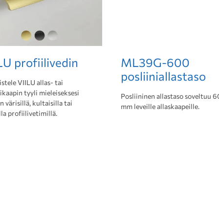
LU profiilivedin
ML39G-600
posliiniallastaso
stele VIILU allas- tai
kaapin tyyli mieleiseksesi
Posliininen allastaso soveltuu 
 värisillä, kultaisilla tai
mm leveille allaskaapeille.
la profiilivetimillä.