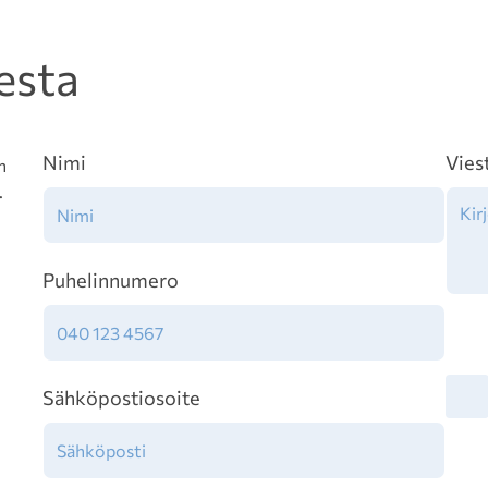
esta
Nimi
Vies
n
.
Puhelinnumero
Tiet
Sähköpostiosoite