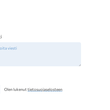
ti
osuoja
Olen lukenut
tietosuojaselosteen