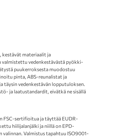
kestävät materiaalit ja
n valmistettu vedenkestävästä pyökki-
ssätystä puukerroksesta muodostuu
noitu pinta, ABS-reunalistat ja
 ja täysin vedenkestävän lopputuloksen.
ö- ja laatustandardit, eivätkä ne sisällä
on FSC-sertifioitua ja täyttää EUDR-
ttu hiilijalanjälki ja niillä on EPD-
sen valinnan. Valmistus tapahtuu ISO9001-