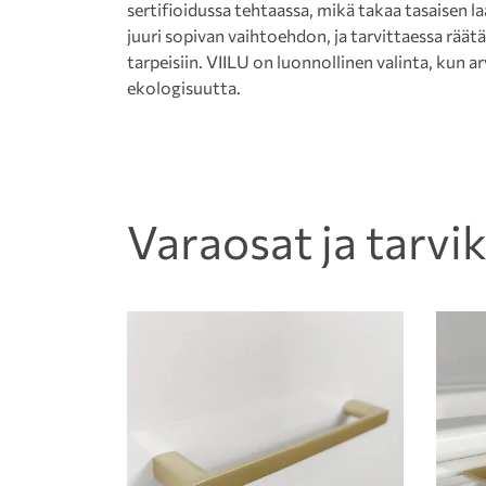
sertifioidussa tehtaassa, mikä takaa tasaisen 
juuri sopivan vaihtoehdon, ja tarvittaessa rää
tarpeisiin. VIILU on luonnollinen valinta, kun a
ekologisuutta.
Varaosat ja tarvi