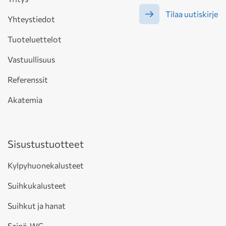
Tilaa uutiskirje
Yhteystiedot
Tuoteluettelot
Vastuullisuus
Referenssit
Akatemia
Sisustustuotteet
Kylpyhuonekalusteet
Suihkukalusteet
Suihkut ja hanat
Seinä-WC