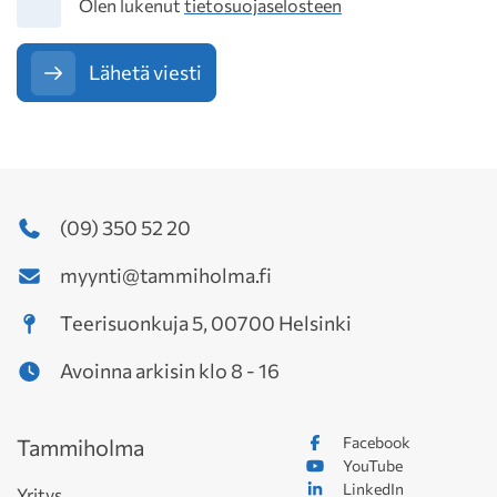
Tietosuoja
Olen lukenut
tietosuojaselosteen
Lähetä viesti
(09) 350 52 20
myynti@tammiholma.fi
Teerisuonkuja 5, 00700 Helsinki
Avoinna arkisin klo 8 - 16
Facebook
Tammiholma
YouTube
LinkedIn
Yritys