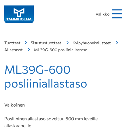
Hakusana
Hae
Valikko
Tuotteet
Sisustustuotteet
Kylpyhuonekalusteet
Allastasot
ML39G-600 posliiniallastaso
ML39G-600
posliiniallastaso
Valkoinen
Posliininen allastaso soveltuu 600 mm leveille
allaskaapeille.